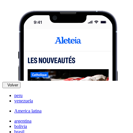
Volver
peru
venezuela
America latina
argentina
bolivia
brasil