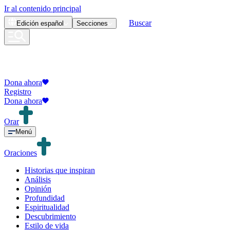
Ir al contenido principal
Buscar
Edición
español
Secciones
Dona ahora
Registro
Dona ahora
Orar
Menú
Oraciones
Historias que inspiran
Análisis
Opinión
Profundidad
Espiritualidad
Descubrimiento
Estilo de vida