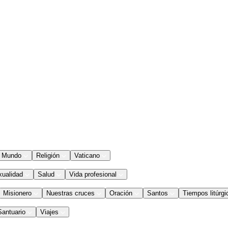
Mundo
Religión
Vaticano
xualidad
Salud
Vida profesional
Misionero
Nuestras cruces
Oración
Santos
Tiempos litúrgi
Santuario
Viajes