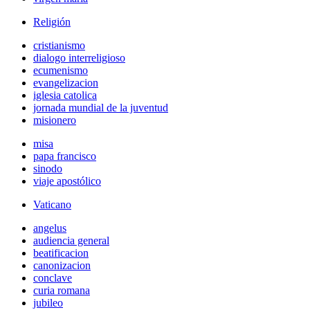
Religión
cristianismo
dialogo interreligioso
ecumenismo
evangelizacion
iglesia catolica
jornada mundial de la juventud
misionero
misa
papa francisco
sinodo
viaje apostólico
Vaticano
angelus
audiencia general
beatificacion
canonizacion
conclave
curia romana
jubileo