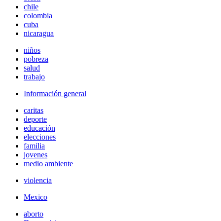
chile
colombia
cuba
nicaragua
niños
pobreza
salud
trabajo
Información general
caritas
deporte
educación
elecciones
familia
jovenes
medio ambiente
violencia
Mexico
aborto