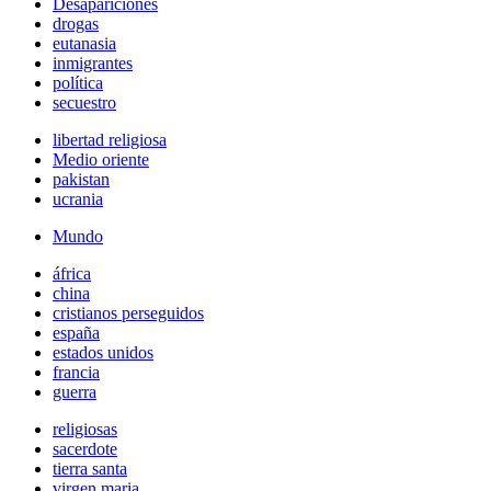
Desapariciones
drogas
eutanasia
inmigrantes
política
secuestro
libertad religiosa
Medio oriente
pakistan
ucrania
Mundo
áfrica
china
cristianos perseguidos
españa
estados unidos
francia
guerra
religiosas
sacerdote
tierra santa
virgen maria