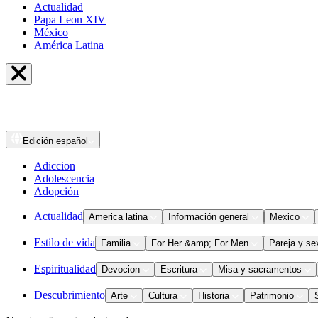
Actualidad
Papa Leon XIV
México
América Latina
Edición
español
Adiccion
Adolescencia
Adopción
Actualidad
America latina
Información general
Mexico
Estilo de vida
Familia
For Her &amp; For Men
Pareja y se
Espiritualidad
Devocion
Escritura
Misa y sacramentos
Descubrimiento
Arte
Cultura
Historia
Patrimonio