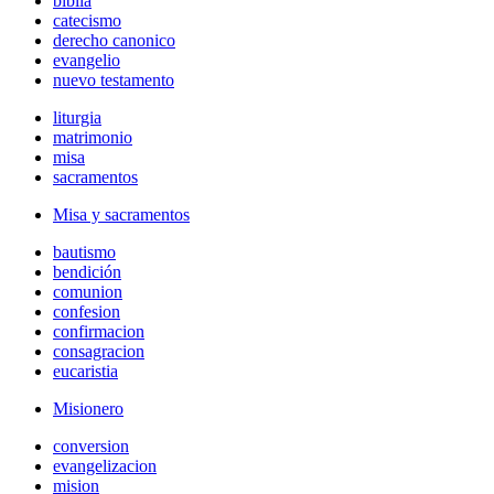
biblia
catecismo
derecho canonico
evangelio
nuevo testamento
liturgia
matrimonio
misa
sacramentos
Misa y sacramentos
bautismo
bendición
comunion
confesion
confirmacion
consagracion
eucaristia
Misionero
conversion
evangelizacion
mision