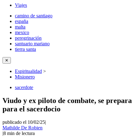
Viajes
camino de santiago
españa
malta
mexico
peregrinación
santuario mariano
tierra santa
✕
Espiritualidad
>
Misionero
sacerdote
Viudo y ex piloto de combate, se prepara
para el sacerdocio
publicado el 10/02/25
|
Mathilde De Robien
|
8
min de lectura