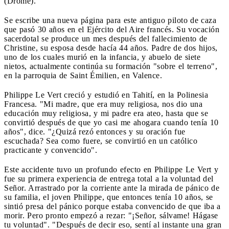
(Drôme).
Se escribe una nueva página para este antiguo piloto de caza
que pasó 30 años en el Ejército del Aire francés. Su vocación
sacerdotal se produce un mes después del fallecimiento de
Christine, su esposa desde hacía 44 años. Padre de dos hijos,
uno de los cuales murió en la infancia, y abuelo de siete
nietos, actualmente continúa su formación "sobre el terreno",
en la parroquia de Saint Émilien, en Valence.
Philippe Le Vert creció y estudió en Tahití, en la Polinesia
Francesa. "Mi madre, que era muy religiosa, nos dio una
educación muy religiosa, y mi padre era ateo, hasta que se
convirtió después de que yo casi me ahogara cuando tenía 10
años", dice. "¿Quizá rezó entonces y su oración fue
escuchada? Sea como fuere, se convirtió en un católico
practicante y convencido".
Este accidente tuvo un profundo efecto en Philippe Le Vert y
fue su primera experiencia de entrega total a la voluntad del
Señor. Arrastrado por la corriente ante la mirada de pánico de
su familia, el joven Philippe, que entonces tenía 10 años, se
sintió presa del pánico porque estaba convencido de que iba a
morir. Pero pronto empezó a rezar: "¡Señor, sálvame! Hágase
tu voluntad". "Después de decir eso, sentí al instante una gran