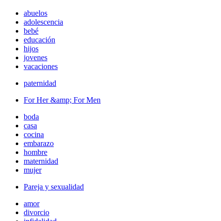
abuelos
adolescencia
bebé
educación
hijos
jovenes
vacaciones
paternidad
For Her &amp; For Men
boda
casa
cocina
embarazo
hombre
maternidad
mujer
Pareja y sexualidad
amor
divorcio