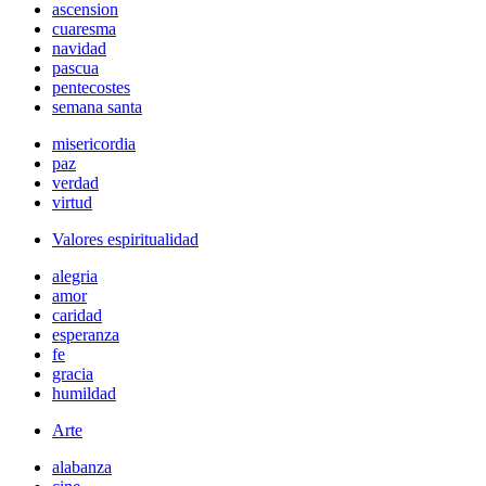
ascension
cuaresma
navidad
pascua
pentecostes
semana santa
misericordia
paz
verdad
virtud
Valores espiritualidad
alegria
amor
caridad
esperanza
fe
gracia
humildad
Arte
alabanza