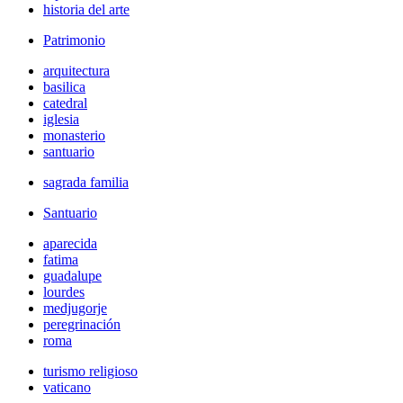
historia del arte
Patrimonio
arquitectura
basilica
catedral
iglesia
monasterio
santuario
sagrada familia
Santuario
aparecida
fatima
guadalupe
lourdes
medjugorje
peregrinación
roma
turismo religioso
vaticano