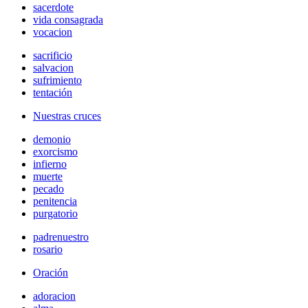
sacerdote
vida consagrada
vocacion
sacrificio
salvacion
sufrimiento
tentación
Nuestras cruces
demonio
exorcismo
infierno
muerte
pecado
penitencia
purgatorio
padrenuestro
rosario
Oración
adoracion