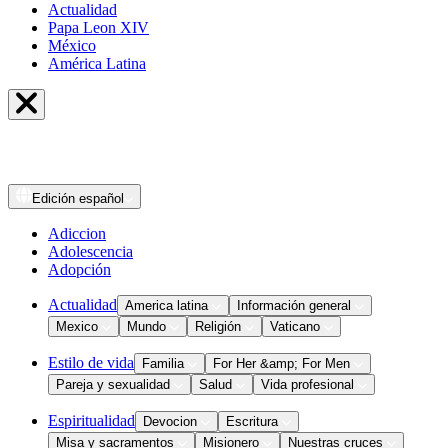
Actualidad
Papa Leon XIV
México
América Latina
Edición
español
Adiccion
Adolescencia
Adopción
Actualidad
America latina
Información general
Mexico
Mundo
Religión
Vaticano
Estilo de vida
Familia
For Her &amp; For Men
Pareja y sexualidad
Salud
Vida profesional
Espiritualidad
Devocion
Escritura
Misa y sacramentos
Misionero
Nuestras cruces