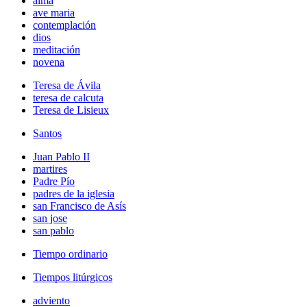
alma
ave maria
contemplación
dios
meditación
novena
Teresa de Ávila
teresa de calcuta
Teresa de Lisieux
Santos
Juan Pablo II
martires
Padre Pío
padres de la iglesia
san Francisco de Asís
san jose
san pablo
Tiempo ordinario
Tiempos litúrgicos
adviento