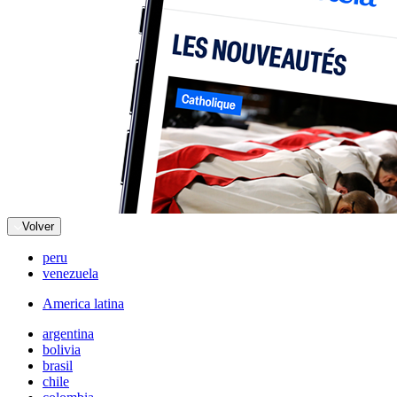
Volver
peru
venezuela
America latina
argentina
bolivia
brasil
chile