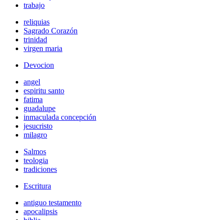
trabajo
reliquias
Sagrado Corazón
trinidad
virgen maria
Devocion
angel
espiritu santo
fatima
guadalupe
inmaculada concepción
jesucristo
milagro
Salmos
teologia
tradiciones
Escritura
antiguo testamento
apocalipsis