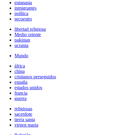
eutanasia
inmigrantes
política
secuestro
libertad religiosa
Medio oriente
pakistan
ucrania
Mundo
áfrica
china
cristianos perseguidos
españa
estados unidos
francia
guerra
religiosas
sacerdote
tierra santa
virgen maria