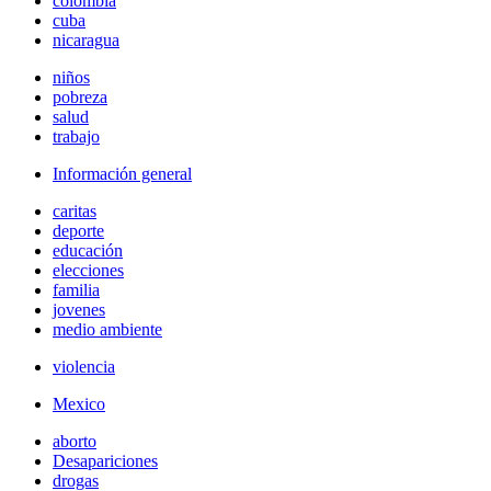
colombia
cuba
nicaragua
niños
pobreza
salud
trabajo
Información general
caritas
deporte
educación
elecciones
familia
jovenes
medio ambiente
violencia
Mexico
aborto
Desapariciones
drogas