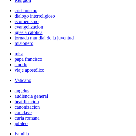
Religión
cristianismo
dialogo interreligioso
ecumenismo
evangelizacion
iglesia catolica
jornada mundial de la juventud
misionero
misa
papa francisco
sinodo
viaje apostólico
Vaticano
angelus
audiencia general
beatificacion
canonizacion
conclave
curia romana
jubileo
Familia