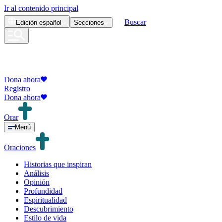
Ir al contenido principal
Buscar
Edición
español
Secciones
Dona ahora
Registro
Dona ahora
Orar
Menú
Oraciones
Historias que inspiran
Análisis
Opinión
Profundidad
Espiritualidad
Descubrimiento
Estilo de vida