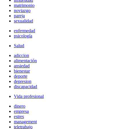
infidelidad
matrimonio
noviazgo
pareja
sexualidad
enfermedad
psicología
Salud
adiccion
alimentación
ansiedad
bienestar
deporte
depresion
discapacidad
Vida profesional
dinero
empresa
estres
management
teletrabajo