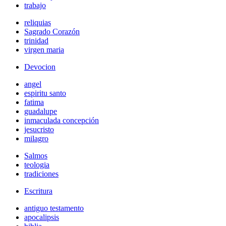
trabajo
reliquias
Sagrado Corazón
trinidad
virgen maria
Devocion
angel
espiritu santo
fatima
guadalupe
inmaculada concepción
jesucristo
milagro
Salmos
teologia
tradiciones
Escritura
antiguo testamento
apocalipsis