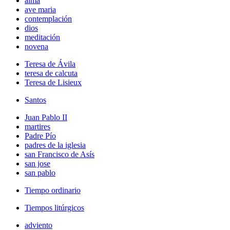
alma
ave maria
contemplación
dios
meditación
novena
Teresa de Ávila
teresa de calcuta
Teresa de Lisieux
Santos
Juan Pablo II
martires
Padre Pío
padres de la iglesia
san Francisco de Asís
san jose
san pablo
Tiempo ordinario
Tiempos litúrgicos
adviento