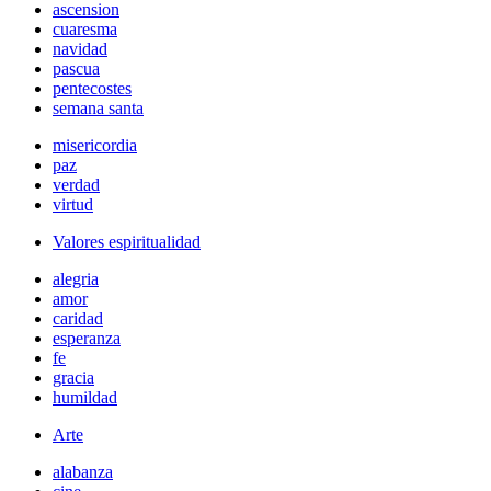
ascension
cuaresma
navidad
pascua
pentecostes
semana santa
misericordia
paz
verdad
virtud
Valores espiritualidad
alegria
amor
caridad
esperanza
fe
gracia
humildad
Arte
alabanza