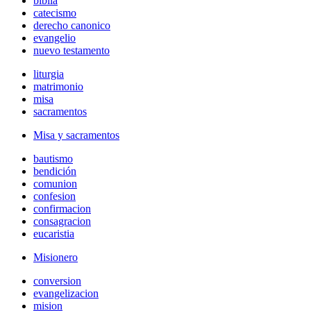
biblia
catecismo
derecho canonico
evangelio
nuevo testamento
liturgia
matrimonio
misa
sacramentos
Misa y sacramentos
bautismo
bendición
comunion
confesion
confirmacion
consagracion
eucaristia
Misionero
conversion
evangelizacion
mision