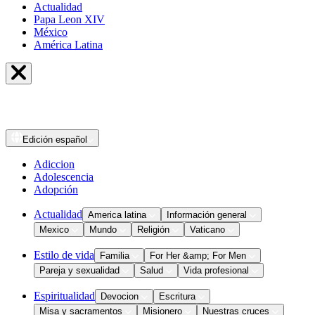
Actualidad
Papa Leon XIV
México
América Latina
Edición
español
Adiccion
Adolescencia
Adopción
Actualidad
America latina
Información general
Mexico
Mundo
Religión
Vaticano
Estilo de vida
Familia
For Her &amp; For Men
Pareja y sexualidad
Salud
Vida profesional
Espiritualidad
Devocion
Escritura
Misa y sacramentos
Misionero
Nuestras cruces