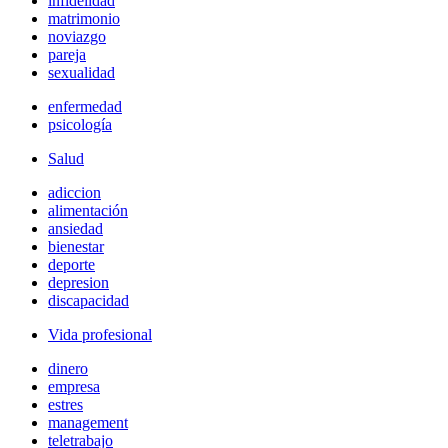
infidelidad
matrimonio
noviazgo
pareja
sexualidad
enfermedad
psicología
Salud
adiccion
alimentación
ansiedad
bienestar
deporte
depresion
discapacidad
Vida profesional
dinero
empresa
estres
management
teletrabajo