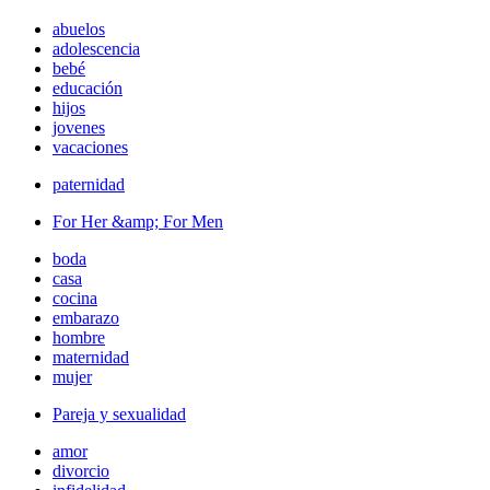
abuelos
adolescencia
bebé
educación
hijos
jovenes
vacaciones
paternidad
For Her &amp; For Men
boda
casa
cocina
embarazo
hombre
maternidad
mujer
Pareja y sexualidad
amor
divorcio