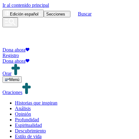
Ir al contenido principal
Buscar
Edición
español
Secciones
Dona ahora
Registro
Dona ahora
Orar
Menú
Oraciones
Historias que inspiran
Análisis
Opinión
Profundidad
Espiritualidad
Descubrimiento
Estilo de vida