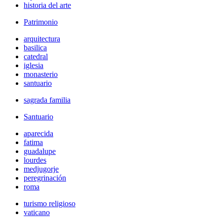
historia del arte
Patrimonio
arquitectura
basilica
catedral
iglesia
monasterio
santuario
sagrada familia
Santuario
aparecida
fatima
guadalupe
lourdes
medjugorje
peregrinación
roma
turismo religioso
vaticano