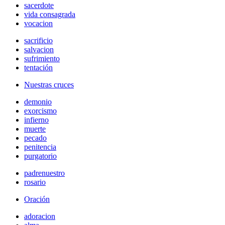
sacerdote
vida consagrada
vocacion
sacrificio
salvacion
sufrimiento
tentación
Nuestras cruces
demonio
exorcismo
infierno
muerte
pecado
penitencia
purgatorio
padrenuestro
rosario
Oración
adoracion