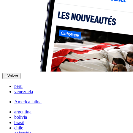
Volver
peru
venezuela
America latina
argentina
bolivia
brasil
chile