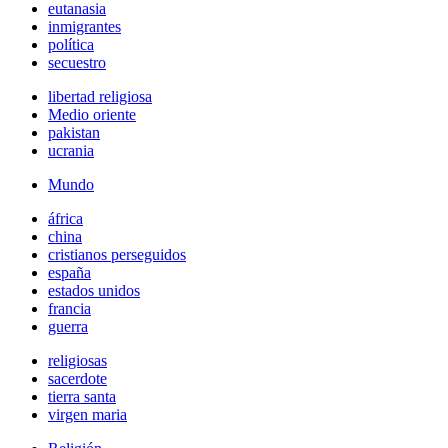
eutanasia
inmigrantes
política
secuestro
libertad religiosa
Medio oriente
pakistan
ucrania
Mundo
áfrica
china
cristianos perseguidos
españa
estados unidos
francia
guerra
religiosas
sacerdote
tierra santa
virgen maria