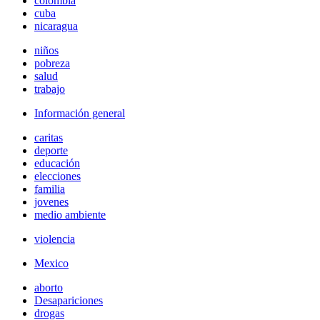
colombia
cuba
nicaragua
niños
pobreza
salud
trabajo
Información general
caritas
deporte
educación
elecciones
familia
jovenes
medio ambiente
violencia
Mexico
aborto
Desapariciones
drogas