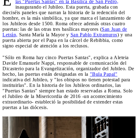
E
las "Puertas Santas" en la Basílica de San Pedro,
inaugurando el Jubileo. Esta puerta, grabada con
dieciséis paneles que narran la historia de la redención del
hombre, es la más simbólica, ya que marca el lanzamiento de
los Jubileos desde 1500. Roma ofrece además otras cuatro
puertas: las de las otras tres basílicas mayores (
San Juan de
Letrán,
Santa María la Mayor y
San Pablo Extramuros
) y una
puerta abierta por el Papa en la cárcel de Rebibbia, como
signo especial de atención a los reclusos.
"Sólo en Roma hay cinco Puertas Santas", explica a Aleteia
Davide Emanuele Nappi, responsable de comunicación del
Dicasterio para la Evangelización, organizador del Jubileo. De
hecho, las puertas están designadas en la
"Bula Papal"
indicativa del Jubileo, y "los obispos no tienen potestad para
instituirlas". En la historia de los Jubileos ordinarios, las
"Puertas Santas" siempre han estado reservadas a Roma. Solo
el Jubileo de la Misericordia de 2016 -un acontecimiento
extraordinario- estableció la posibilidad de extender estas
puertas a las diócesis.