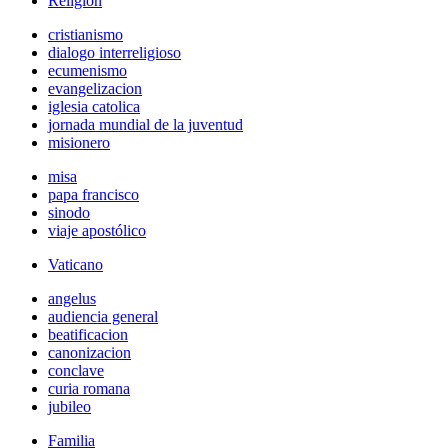
Religión
cristianismo
dialogo interreligioso
ecumenismo
evangelizacion
iglesia catolica
jornada mundial de la juventud
misionero
misa
papa francisco
sinodo
viaje apostólico
Vaticano
angelus
audiencia general
beatificacion
canonizacion
conclave
curia romana
jubileo
Familia