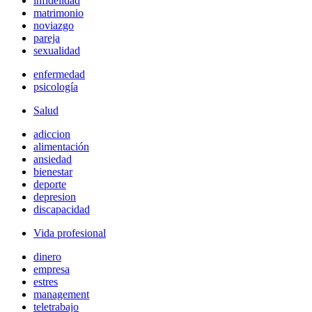
infidelidad
matrimonio
noviazgo
pareja
sexualidad
enfermedad
psicología
Salud
adiccion
alimentación
ansiedad
bienestar
deporte
depresion
discapacidad
Vida profesional
dinero
empresa
estres
management
teletrabajo