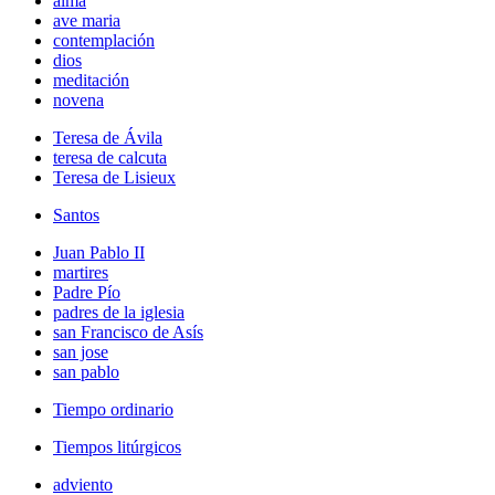
alma
ave maria
contemplación
dios
meditación
novena
Teresa de Ávila
teresa de calcuta
Teresa de Lisieux
Santos
Juan Pablo II
martires
Padre Pío
padres de la iglesia
san Francisco de Asís
san jose
san pablo
Tiempo ordinario
Tiempos litúrgicos
adviento