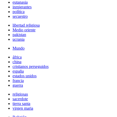
eutanasia
inmigrantes
política
secuestro
libertad religiosa
Medio oriente
pakistan
ucrania
Mundo
áfrica
china
cristianos perseguidos
españa
estados unidos
francia
guerra
religiosas
sacerdote
tierra santa
virgen maria