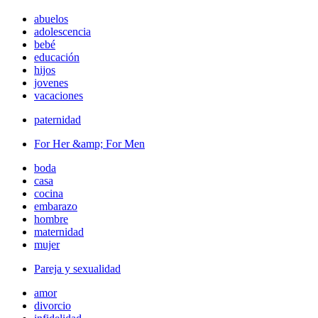
abuelos
adolescencia
bebé
educación
hijos
jovenes
vacaciones
paternidad
For Her &amp; For Men
boda
casa
cocina
embarazo
hombre
maternidad
mujer
Pareja y sexualidad
amor
divorcio