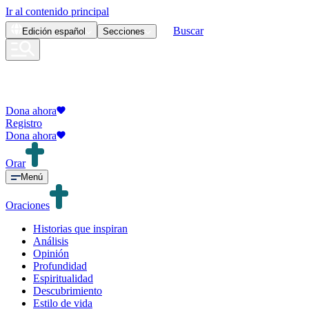
Ir al contenido principal
Buscar
Edición
español
Secciones
Dona ahora
Registro
Dona ahora
Orar
Menú
Oraciones
Historias que inspiran
Análisis
Opinión
Profundidad
Espiritualidad
Descubrimiento
Estilo de vida