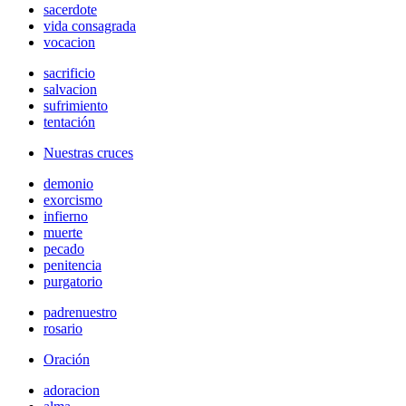
sacerdote
vida consagrada
vocacion
sacrificio
salvacion
sufrimiento
tentación
Nuestras cruces
demonio
exorcismo
infierno
muerte
pecado
penitencia
purgatorio
padrenuestro
rosario
Oración
adoracion