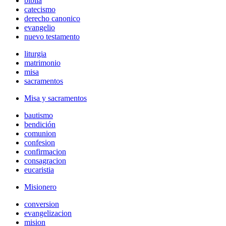
biblia
catecismo
derecho canonico
evangelio
nuevo testamento
liturgia
matrimonio
misa
sacramentos
Misa y sacramentos
bautismo
bendición
comunion
confesion
confirmacion
consagracion
eucaristia
Misionero
conversion
evangelizacion
mision