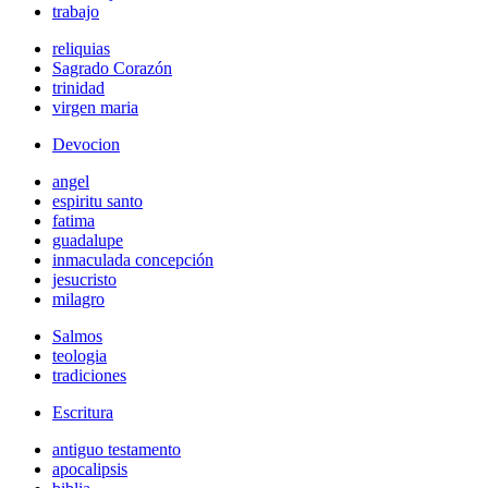
trabajo
reliquias
Sagrado Corazón
trinidad
virgen maria
Devocion
angel
espiritu santo
fatima
guadalupe
inmaculada concepción
jesucristo
milagro
Salmos
teologia
tradiciones
Escritura
antiguo testamento
apocalipsis