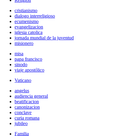
Religión
cristianismo
dialogo interreligioso
ecumenismo
evangelizacion
iglesia catolica
jornada mundial de la juventud
misionero
misa
papa francisco
sinodo
viaje apostólico
Vaticano
angelus
audiencia general
beatificacion
canonizacion
conclave
curia romana
jubileo
Familia