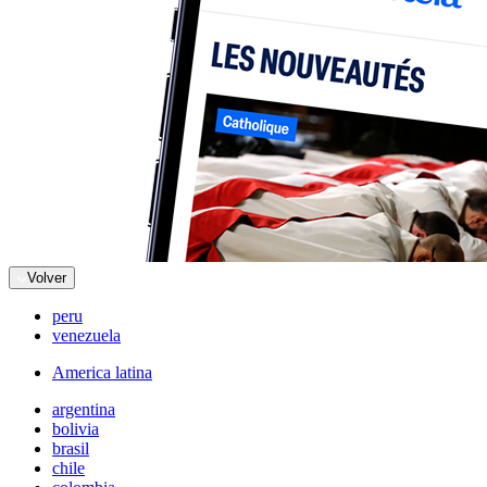
Volver
peru
venezuela
America latina
argentina
bolivia
brasil
chile