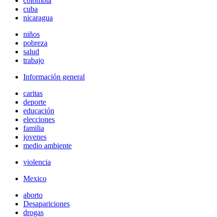
colombia
cuba
nicaragua
niños
pobreza
salud
trabajo
Información general
caritas
deporte
educación
elecciones
familia
jovenes
medio ambiente
violencia
Mexico
aborto
Desapariciones
drogas