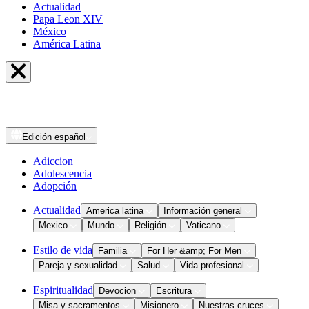
Actualidad
Papa Leon XIV
México
América Latina
Edición
español
Adiccion
Adolescencia
Adopción
Actualidad
America latina
Información general
Mexico
Mundo
Religión
Vaticano
Estilo de vida
Familia
For Her &amp; For Men
Pareja y sexualidad
Salud
Vida profesional
Espiritualidad
Devocion
Escritura
Misa y sacramentos
Misionero
Nuestras cruces