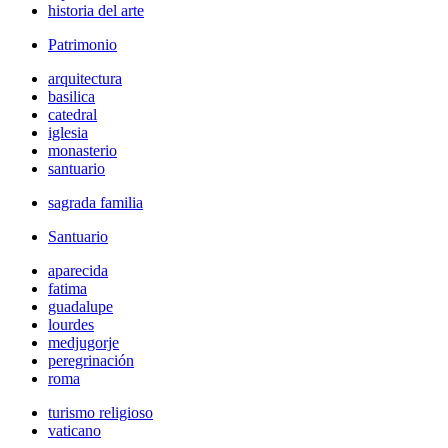
historia del arte
Patrimonio
arquitectura
basilica
catedral
iglesia
monasterio
santuario
sagrada familia
Santuario
aparecida
fatima
guadalupe
lourdes
medjugorje
peregrinación
roma
turismo religioso
vaticano