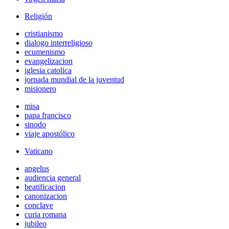
Religión
cristianismo
dialogo interreligioso
ecumenismo
evangelizacion
iglesia catolica
jornada mundial de la juventud
misionero
misa
papa francisco
sinodo
viaje apostólico
Vaticano
angelus
audiencia general
beatificacion
canonizacion
conclave
curia romana
jubileo