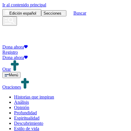
Ir al contenido principal
Buscar
Edición
español
Secciones
Dona ahora
Registro
Dona ahora
Orar
Menú
Oraciones
Historias que inspiran
Análisis
Opinión
Profundidad
Espiritualidad
Descubrimiento
Estilo de vida