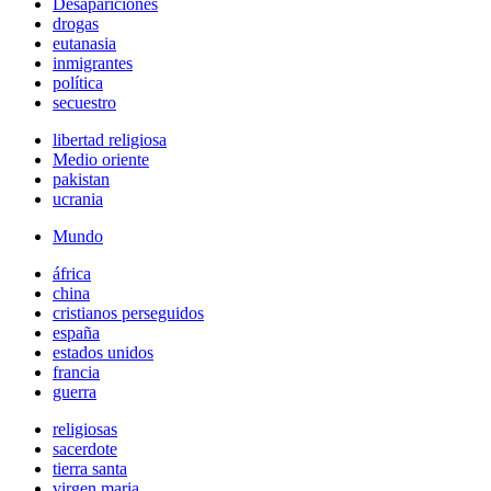
Desapariciones
drogas
eutanasia
inmigrantes
política
secuestro
libertad religiosa
Medio oriente
pakistan
ucrania
Mundo
áfrica
china
cristianos perseguidos
españa
estados unidos
francia
guerra
religiosas
sacerdote
tierra santa
virgen maria