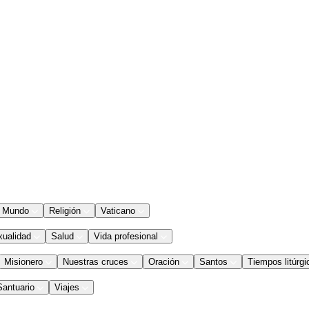
Mundo
Religión
Vaticano
xualidad
Salud
Vida profesional
Misionero
Nuestras cruces
Oración
Santos
Tiempos litúrgi
Santuario
Viajes