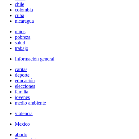
chile
colombia
cuba
nicaragua
niños
pobreza
salud
trabajo
Información general
caritas
deporte
educación
elecciones
familia
jovenes
medio ambiente
violencia
Mexico
aborto