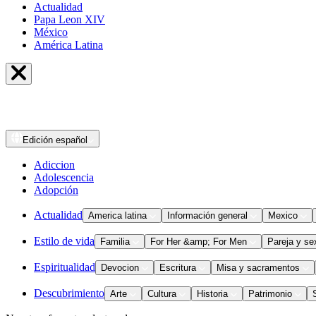
Actualidad
Papa Leon XIV
México
América Latina
Edición
español
Adiccion
Adolescencia
Adopción
Actualidad
America latina
Información general
Mexico
Estilo de vida
Familia
For Her &amp; For Men
Pareja y se
Espiritualidad
Devocion
Escritura
Misa y sacramentos
Descubrimiento
Arte
Cultura
Historia
Patrimonio