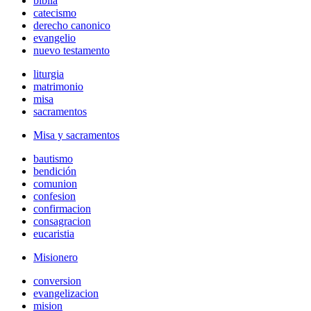
biblia
catecismo
derecho canonico
evangelio
nuevo testamento
liturgia
matrimonio
misa
sacramentos
Misa y sacramentos
bautismo
bendición
comunion
confesion
confirmacion
consagracion
eucaristia
Misionero
conversion
evangelizacion
mision