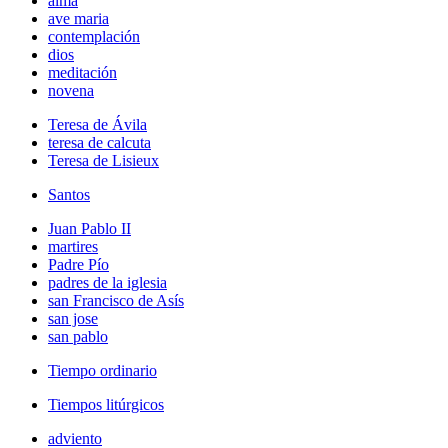
alma
ave maria
contemplación
dios
meditación
novena
Teresa de Ávila
teresa de calcuta
Teresa de Lisieux
Santos
Juan Pablo II
martires
Padre Pío
padres de la iglesia
san Francisco de Asís
san jose
san pablo
Tiempo ordinario
Tiempos litúrgicos
adviento