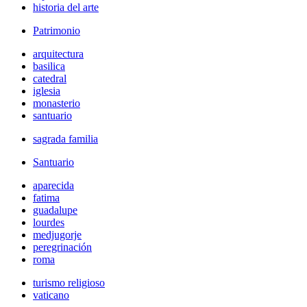
historia del arte
Patrimonio
arquitectura
basilica
catedral
iglesia
monasterio
santuario
sagrada familia
Santuario
aparecida
fatima
guadalupe
lourdes
medjugorje
peregrinación
roma
turismo religioso
vaticano