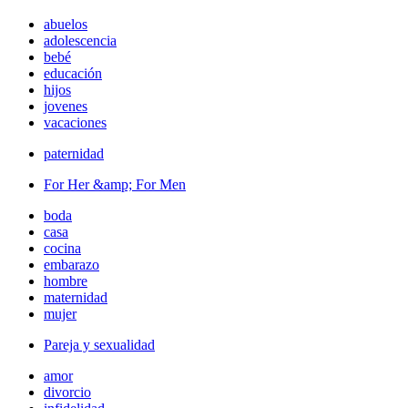
abuelos
adolescencia
bebé
educación
hijos
jovenes
vacaciones
paternidad
For Her &amp; For Men
boda
casa
cocina
embarazo
hombre
maternidad
mujer
Pareja y sexualidad
amor
divorcio