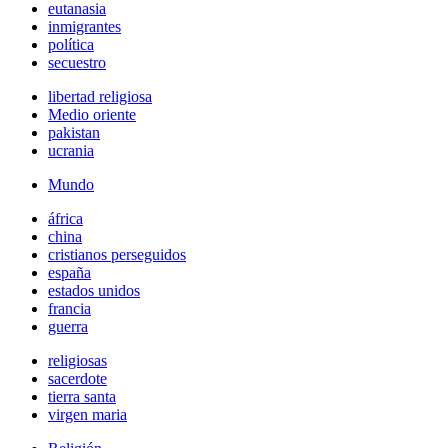
eutanasia
inmigrantes
política
secuestro
libertad religiosa
Medio oriente
pakistan
ucrania
Mundo
áfrica
china
cristianos perseguidos
españa
estados unidos
francia
guerra
religiosas
sacerdote
tierra santa
virgen maria