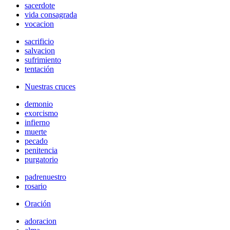
sacerdote
vida consagrada
vocacion
sacrificio
salvacion
sufrimiento
tentación
Nuestras cruces
demonio
exorcismo
infierno
muerte
pecado
penitencia
purgatorio
padrenuestro
rosario
Oración
adoracion