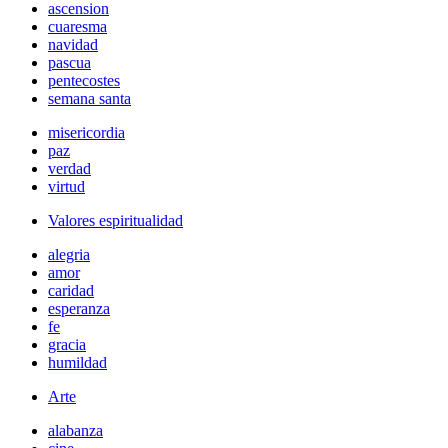
ascension
cuaresma
navidad
pascua
pentecostes
semana santa
misericordia
paz
verdad
virtud
Valores espiritualidad
alegria
amor
caridad
esperanza
fe
gracia
humildad
Arte
alabanza