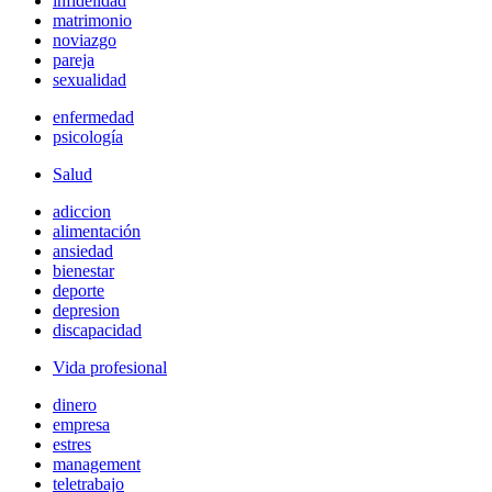
infidelidad
matrimonio
noviazgo
pareja
sexualidad
enfermedad
psicología
Salud
adiccion
alimentación
ansiedad
bienestar
deporte
depresion
discapacidad
Vida profesional
dinero
empresa
estres
management
teletrabajo