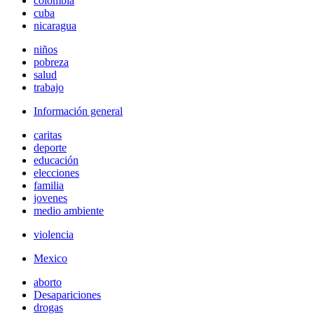
colombia
cuba
nicaragua
niños
pobreza
salud
trabajo
Información general
caritas
deporte
educación
elecciones
familia
jovenes
medio ambiente
violencia
Mexico
aborto
Desapariciones
drogas