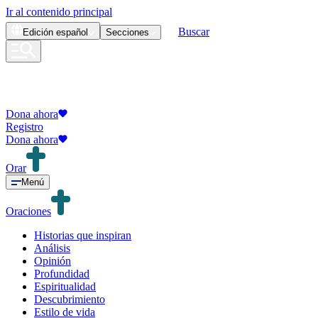
Ir al contenido principal
Buscar
Edición
español
Secciones
Dona ahora
Registro
Dona ahora
Orar
Menú
Oraciones
Historias que inspiran
Análisis
Opinión
Profundidad
Espiritualidad
Descubrimiento
Estilo de vida