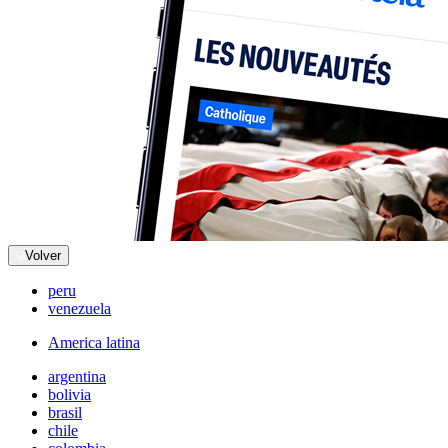
Volver
peru
venezuela
America latina
argentina
bolivia
brasil
chile