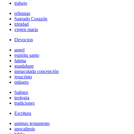
trabajo
reliquias
Sagrado Corazón
trinidad
virgen maria
Devocion
angel
espiritu santo
fatima
guadalupe
inmaculada concepción
jesucristo
milagro
Salmos
teologia
tradiciones
Escritura
antiguo testamento
apocalipsis