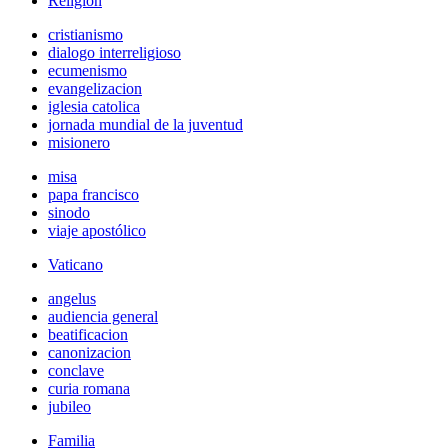
Religión
cristianismo
dialogo interreligioso
ecumenismo
evangelizacion
iglesia catolica
jornada mundial de la juventud
misionero
misa
papa francisco
sinodo
viaje apostólico
Vaticano
angelus
audiencia general
beatificacion
canonizacion
conclave
curia romana
jubileo
Familia