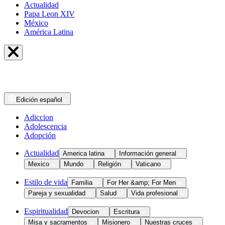
Actualidad
Papa Leon XIV
México
América Latina
Edición
español
Adiccion
Adolescencia
Adopción
Actualidad
America latina
Información general
Mexico
Mundo
Religión
Vaticano
Estilo de vida
Familia
For Her &amp; For Men
Pareja y sexualidad
Salud
Vida profesional
Espiritualidad
Devocion
Escritura
Misa y sacramentos
Misionero
Nuestras cruces