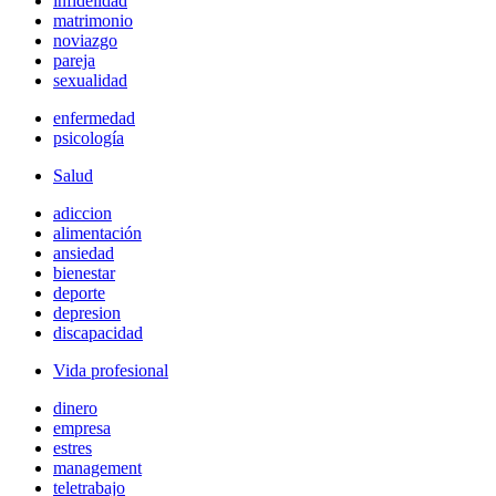
infidelidad
matrimonio
noviazgo
pareja
sexualidad
enfermedad
psicología
Salud
adiccion
alimentación
ansiedad
bienestar
deporte
depresion
discapacidad
Vida profesional
dinero
empresa
estres
management
teletrabajo