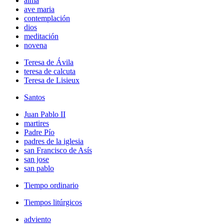
alma
ave maria
contemplación
dios
meditación
novena
Teresa de Ávila
teresa de calcuta
Teresa de Lisieux
Santos
Juan Pablo II
martires
Padre Pío
padres de la iglesia
san Francisco de Asís
san jose
san pablo
Tiempo ordinario
Tiempos litúrgicos
adviento