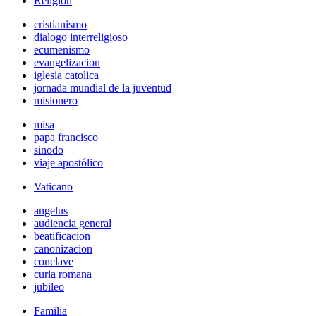
Religión
cristianismo
dialogo interreligioso
ecumenismo
evangelizacion
iglesia catolica
jornada mundial de la juventud
misionero
misa
papa francisco
sinodo
viaje apostólico
Vaticano
angelus
audiencia general
beatificacion
canonizacion
conclave
curia romana
jubileo
Familia