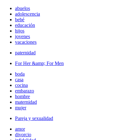
abuelos
adolescencia
bebé
educación
hijos
jovenes
vacaciones
paternidad
For Her &amp; For Men
boda
casa
cocina
embarazo
hombre
maternidad
mujer
Pareja y sexualidad
amor
divorcio