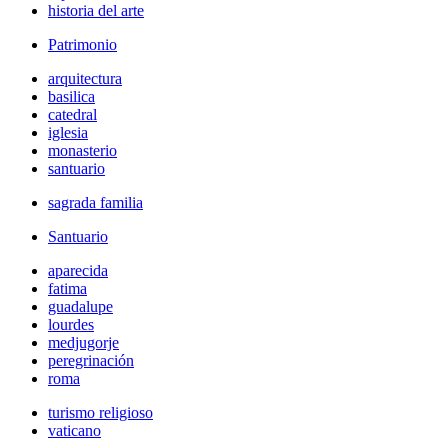
historia del arte
Patrimonio
arquitectura
basilica
catedral
iglesia
monasterio
santuario
sagrada familia
Santuario
aparecida
fatima
guadalupe
lourdes
medjugorje
peregrinación
roma
turismo religioso
vaticano