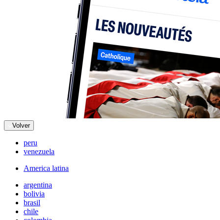
Volver
peru
venezuela
America latina
argentina
bolivia
brasil
chile