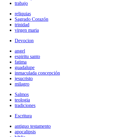
trabajo
reliquias
Sagrado Corazón
trinidad
virgen maria
Devocion
angel
espiritu santo
fatima
guadalupe
inmaculada concepción
jesucristo
milagro
Salmos
teologia
tradiciones
Escritura
antiguo testamento
apocalipsis