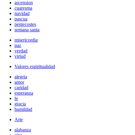
ascension
cuaresma
navidad
pascua
pentecostes
semana santa
misericordia
paz
verdad
virtud
Valores espiritualidad
alegria
amor
caridad
esperanza
fe
gracia
humildad
Arte
alabanza