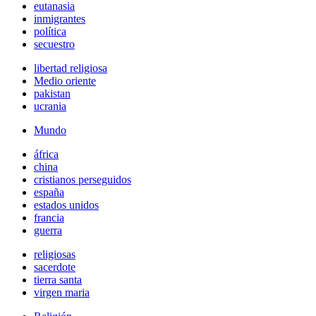
eutanasia
inmigrantes
política
secuestro
libertad religiosa
Medio oriente
pakistan
ucrania
Mundo
áfrica
china
cristianos perseguidos
españa
estados unidos
francia
guerra
religiosas
sacerdote
tierra santa
virgen maria