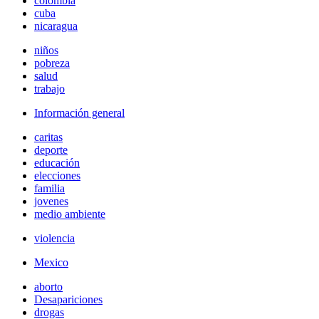
colombia
cuba
nicaragua
niños
pobreza
salud
trabajo
Información general
caritas
deporte
educación
elecciones
familia
jovenes
medio ambiente
violencia
Mexico
aborto
Desapariciones
drogas