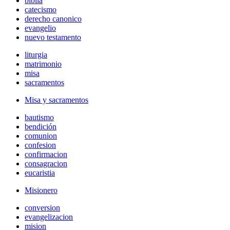
biblia
catecismo
derecho canonico
evangelio
nuevo testamento
liturgia
matrimonio
misa
sacramentos
Misa y sacramentos
bautismo
bendición
comunion
confesion
confirmacion
consagracion
eucaristia
Misionero
conversion
evangelizacion
mision