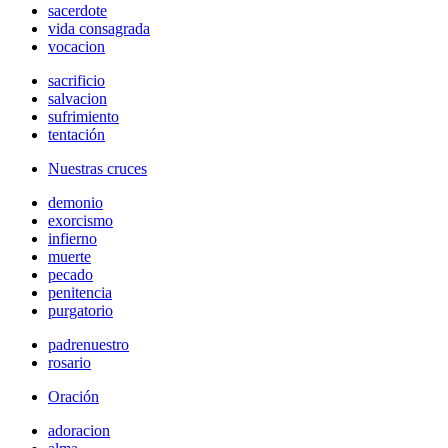
sacerdote
vida consagrada
vocacion
sacrificio
salvacion
sufrimiento
tentación
Nuestras cruces
demonio
exorcismo
infierno
muerte
pecado
penitencia
purgatorio
padrenuestro
rosario
Oración
adoracion