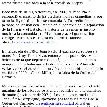
restos fueran arrojados a la fosa común de Picpus.
Poco más de un siglo después, en 1906, el Papa Pío X
reconoció el martirio de las dieciséis monjas carmelitas, y por
tanto la dignidad de “bienaventuradas”. En medio de un
período de tensión con Francia en el contexto de la separación
de la Iglesia y el Estado, la historia de las monjas inspiró
mucho a la comunidad católica francesa. El gran escritor
Georges Bernanos escribiría más tarde la famosa
obra
Diálogos de las Carmelitas
.
En la década de 1990, Juan Pablo II expresó su sorpresa a
monseñor Guy Thomazeau, entonces obispo de Beauvais –
diócesis de la que depende Compiègne– de que las famosas
monjas aún no hubieran sido declaradas santas. Atascado
varias veces, el expediente surgió cuando el obispo emérito lo
confió en 2020 a Claire Millet, laica laica de la Orden del
Carmelo.
Meses de esfuerzos fueron finalmente ratificados por el voto
unánime de los obispos de Francia reunidos en una asamblea
de otoño (noviembre de 2021). Los actuales carmelitas de
Jonquières-Compiègne, apoyados por todas las ramas de la
Orden del Carmelo,
presentaron su solicitud oficial
en