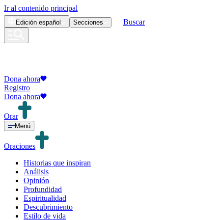
Ir al contenido principal
Buscar
Edición
español
Secciones
Dona ahora
Registro
Dona ahora
Orar
Menú
Oraciones
Historias que inspiran
Análisis
Opinión
Profundidad
Espiritualidad
Descubrimiento
Estilo de vida