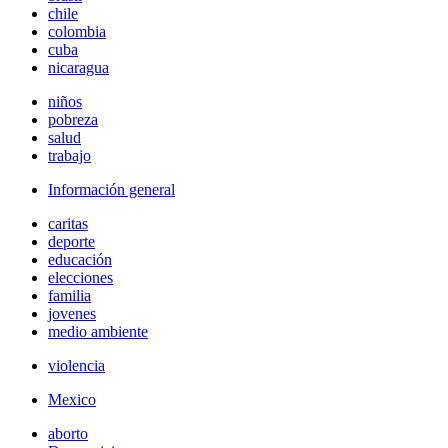
chile
colombia
cuba
nicaragua
niños
pobreza
salud
trabajo
Información general
caritas
deporte
educación
elecciones
familia
jovenes
medio ambiente
violencia
Mexico
aborto