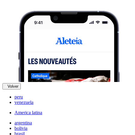
Volver
peru
venezuela
America latina
argentina
bolivia
brasil