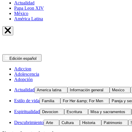
Actualidad
Papa Leon XIV
México
América Latina
Edición
español
Adiccion
Adolescencia
Adopción
Actualidad
America latina
Información general
Mexico
Estilo de vida
Familia
For Her &amp; For Men
Pareja y se
Espiritualidad
Devocion
Escritura
Misa y sacramentos
Descubrimiento
Arte
Cultura
Historia
Patrimonio