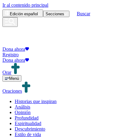
Ir al contenido principal
Buscar
Edición
español
Secciones
Dona ahora
Registro
Dona ahora
Orar
Menú
Oraciones
Historias que inspiran
Análisis
Opinión
Profundidad
Espiritualidad
Descubrimiento
Estilo de vida