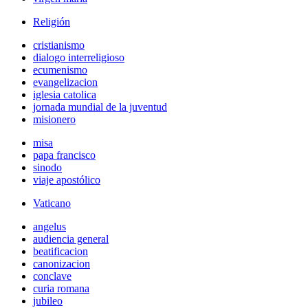
Religión
cristianismo
dialogo interreligioso
ecumenismo
evangelizacion
iglesia catolica
jornada mundial de la juventud
misionero
misa
papa francisco
sinodo
viaje apostólico
Vaticano
angelus
audiencia general
beatificacion
canonizacion
conclave
curia romana
jubileo