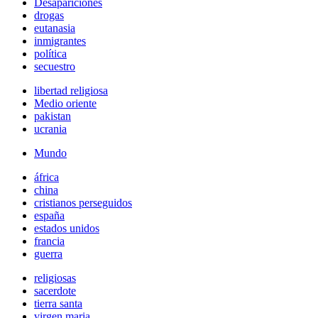
Desapariciones
drogas
eutanasia
inmigrantes
política
secuestro
libertad religiosa
Medio oriente
pakistan
ucrania
Mundo
áfrica
china
cristianos perseguidos
españa
estados unidos
francia
guerra
religiosas
sacerdote
tierra santa
virgen maria