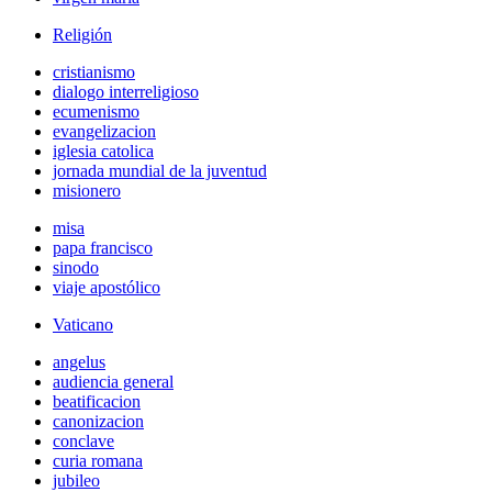
Religión
cristianismo
dialogo interreligioso
ecumenismo
evangelizacion
iglesia catolica
jornada mundial de la juventud
misionero
misa
papa francisco
sinodo
viaje apostólico
Vaticano
angelus
audiencia general
beatificacion
canonizacion
conclave
curia romana
jubileo