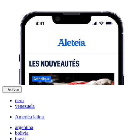
Volver
peru
venezuela
America latina
argentina
bolivia
brasil