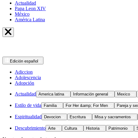
Actualidad
Papa Leon XIV
México
América Latina
Edición
español
Adiccion
Adolescencia
Adopción
Actualidad
America latina
Información general
Mexico
Estilo de vida
Familia
For Her &amp; For Men
Pareja y se
Espiritualidad
Devocion
Escritura
Misa y sacramentos
Descubrimiento
Arte
Cultura
Historia
Patrimonio