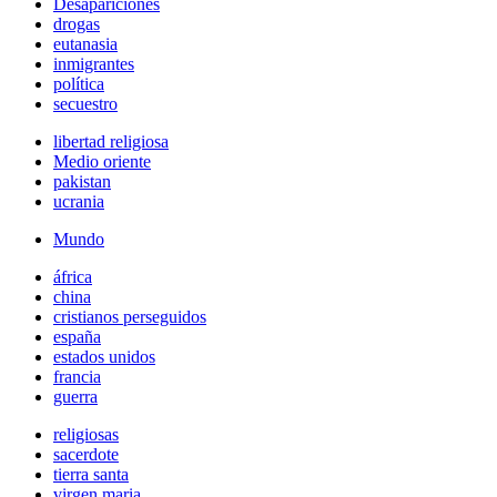
Desapariciones
drogas
eutanasia
inmigrantes
política
secuestro
libertad religiosa
Medio oriente
pakistan
ucrania
Mundo
áfrica
china
cristianos perseguidos
españa
estados unidos
francia
guerra
religiosas
sacerdote
tierra santa
virgen maria