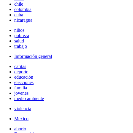
chile
colombia
cuba
nicaragua
niños
pobreza
salud
trabajo
Información general
caritas
deporte
educación
elecciones
familia
jovenes
medio ambiente
violencia
Mexico
aborto