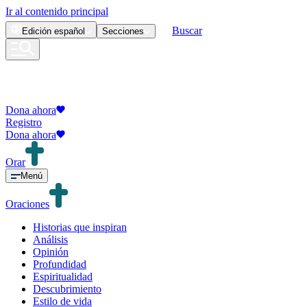
Ir al contenido principal
Buscar
Edición
español
Secciones
Dona ahora
Registro
Dona ahora
Orar
Menú
Oraciones
Historias que inspiran
Análisis
Opinión
Profundidad
Espiritualidad
Descubrimiento
Estilo de vida