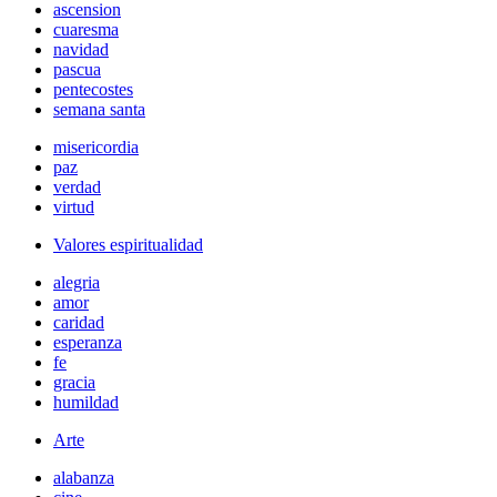
ascension
cuaresma
navidad
pascua
pentecostes
semana santa
misericordia
paz
verdad
virtud
Valores espiritualidad
alegria
amor
caridad
esperanza
fe
gracia
humildad
Arte
alabanza