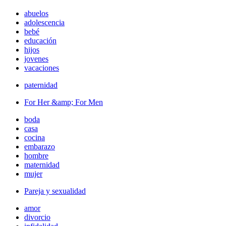
abuelos
adolescencia
bebé
educación
hijos
jovenes
vacaciones
paternidad
For Her &amp; For Men
boda
casa
cocina
embarazo
hombre
maternidad
mujer
Pareja y sexualidad
amor
divorcio