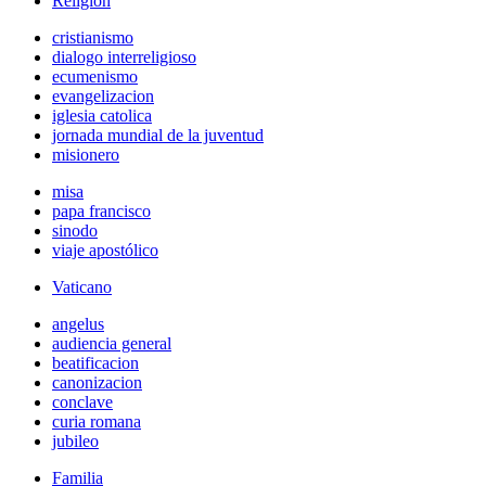
Religión
cristianismo
dialogo interreligioso
ecumenismo
evangelizacion
iglesia catolica
jornada mundial de la juventud
misionero
misa
papa francisco
sinodo
viaje apostólico
Vaticano
angelus
audiencia general
beatificacion
canonizacion
conclave
curia romana
jubileo
Familia