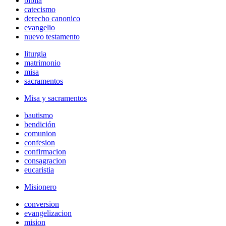
biblia
catecismo
derecho canonico
evangelio
nuevo testamento
liturgia
matrimonio
misa
sacramentos
Misa y sacramentos
bautismo
bendición
comunion
confesion
confirmacion
consagracion
eucaristia
Misionero
conversion
evangelizacion
mision