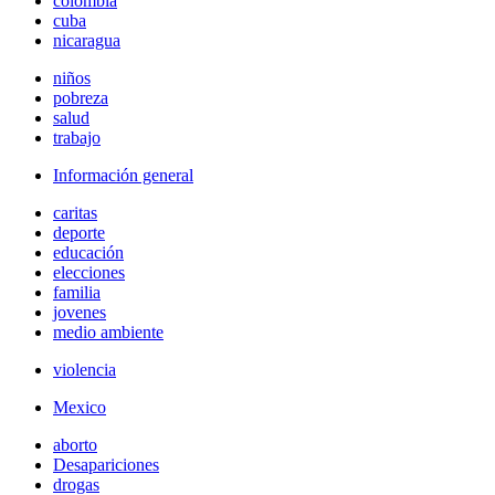
colombia
cuba
nicaragua
niños
pobreza
salud
trabajo
Información general
caritas
deporte
educación
elecciones
familia
jovenes
medio ambiente
violencia
Mexico
aborto
Desapariciones
drogas