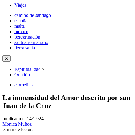
Viajes
camino de santiago
españa
malta
mexico
peregrinación
santuario mariano
tierra santa
✕
Espiritualidad
>
Oración
carmelitas
La inmensidad del Amor descrito por san
Juan de la Cruz
publicado el 14/12/24
|
Mónica Muñoz
|
3
min de lectura