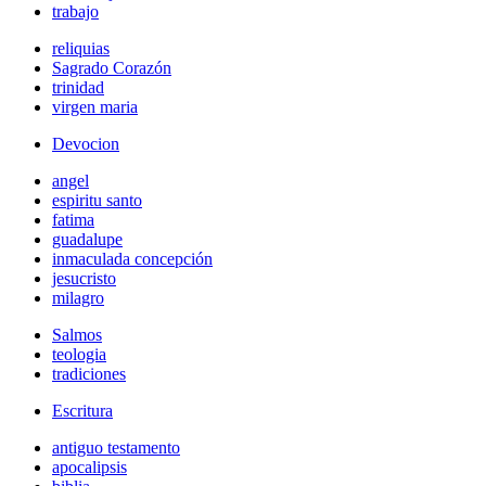
trabajo
reliquias
Sagrado Corazón
trinidad
virgen maria
Devocion
angel
espiritu santo
fatima
guadalupe
inmaculada concepción
jesucristo
milagro
Salmos
teologia
tradiciones
Escritura
antiguo testamento
apocalipsis