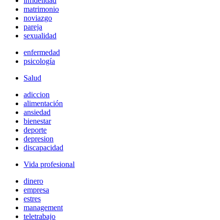
infidelidad
matrimonio
noviazgo
pareja
sexualidad
enfermedad
psicología
Salud
adiccion
alimentación
ansiedad
bienestar
deporte
depresion
discapacidad
Vida profesional
dinero
empresa
estres
management
teletrabajo