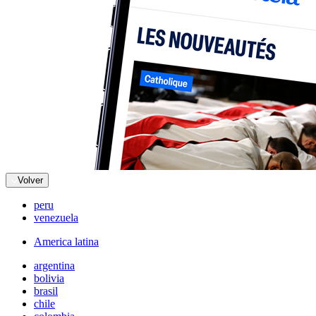
Volver
peru
venezuela
America latina
argentina
bolivia
brasil
chile