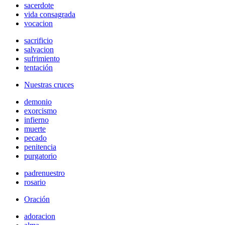
sacerdote
vida consagrada
vocacion
sacrificio
salvacion
sufrimiento
tentación
Nuestras cruces
demonio
exorcismo
infierno
muerte
pecado
penitencia
purgatorio
padrenuestro
rosario
Oración
adoracion