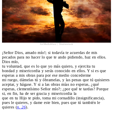
ArtMediaWorx | Shutterstock
¡Señor Dios, amado mío!; si todavía te acuerdas de mis
pecados para no hacer lo que te ando pidiendo, haz en ellos.
Dios mío,
tu voluntad, que es lo que yo más quiero, y ejercita tu
bondad y misericordia y serás conocido en ellos. Y si es que
esperas a mis obras para por ese medio concederme
mi ruego, dámelas tú y óbramelas, y las penas que tú quisieres
aceptar, y hágase. Y si a las obras mías no esperas, ¿qué
esperas, clementísimo Señor mío?; ¿por qué te tardas? Porque
si, en fin, ha de ser gracia y misericordia la
que en tu Hijo te pido, toma mi cornadillo (insignificancia),
pues le quieres, y dame este bien, pues que tú también le
quieres (
n. 26
).