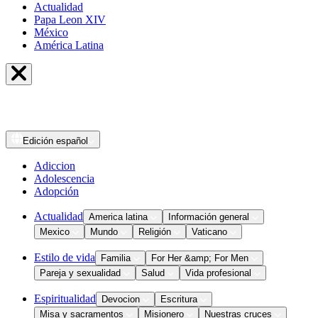
Actualidad
Papa Leon XIV
México
América Latina
Edición
español
Adiccion
Adolescencia
Adopción
Actualidad
America latina
Información general
Mexico
Mundo
Religión
Vaticano
Estilo de vida
Familia
For Her &amp; For Men
Pareja y sexualidad
Salud
Vida profesional
Espiritualidad
Devocion
Escritura
Misa y sacramentos
Misionero
Nuestras cruces