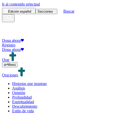
Ir al contenido principal
Buscar
Edición
español
Secciones
Dona ahora
Registro
Dona ahora
Orar
Menú
Oraciones
Historias que inspiran
Análisis
Opinión
Profundidad
Espiritualidad
Descubrimiento
Estilo de vida