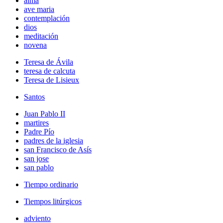
alma
ave maria
contemplación
dios
meditación
novena
Teresa de Ávila
teresa de calcuta
Teresa de Lisieux
Santos
Juan Pablo II
martires
Padre Pío
padres de la iglesia
san Francisco de Asís
san jose
san pablo
Tiempo ordinario
Tiempos litúrgicos
adviento