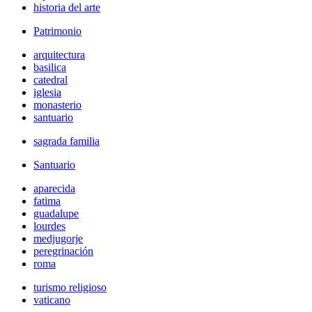
historia del arte
Patrimonio
arquitectura
basilica
catedral
iglesia
monasterio
santuario
sagrada familia
Santuario
aparecida
fatima
guadalupe
lourdes
medjugorje
peregrinación
roma
turismo religioso
vaticano