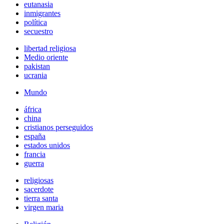
eutanasia
inmigrantes
política
secuestro
libertad religiosa
Medio oriente
pakistan
ucrania
Mundo
áfrica
china
cristianos perseguidos
españa
estados unidos
francia
guerra
religiosas
sacerdote
tierra santa
virgen maria