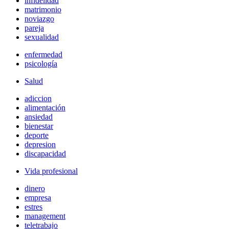
infidelidad
matrimonio
noviazgo
pareja
sexualidad
enfermedad
psicología
Salud
adiccion
alimentación
ansiedad
bienestar
deporte
depresion
discapacidad
Vida profesional
dinero
empresa
estres
management
teletrabajo