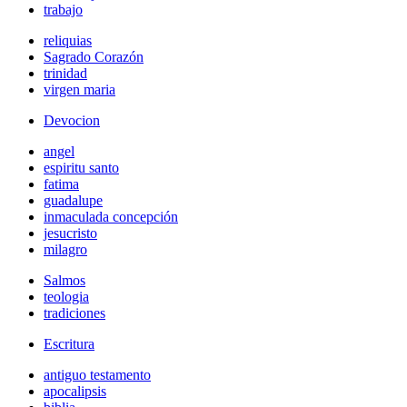
trabajo
reliquias
Sagrado Corazón
trinidad
virgen maria
Devocion
angel
espiritu santo
fatima
guadalupe
inmaculada concepción
jesucristo
milagro
Salmos
teologia
tradiciones
Escritura
antiguo testamento
apocalipsis