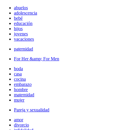
abuelos
adolescencia
bebé
educación
hijos
jovenes
vacaciones
paternidad
For Her &amp; For Men
boda
casa
cocina
embarazo
hombre
maternidad
mujer
Pareja y sexualidad
amor
divorcio