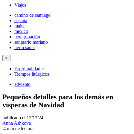
Viajes
camino de santiago
españa
malta
mexico
peregrinación
santuario mariano
tierra santa
✕
Espiritualidad
>
Tiempos litúrgicos
adviento
Pequeños detalles para los demás en
vísperas de Navidad
publicado el 12/12/24
|
Anna Ashkova
|
4
min de lectura