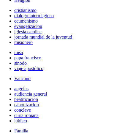
Religión
cristianismo
dialogo interreligioso
ecumenismo
evangelizacion
iglesia catolica
jornada mundial de la juventud
misionero
misa
papa francisco
sinodo
viaje apostólico
Vaticano
angelus
audiencia general
beatificacion
canonizacion
conclave
curia romana
jubileo
Familia