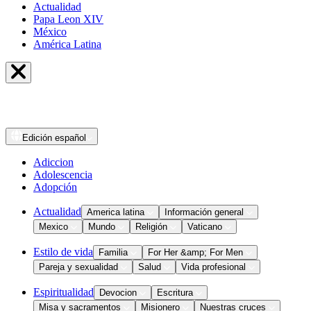
Actualidad
Papa Leon XIV
México
América Latina
Edición
español
Adiccion
Adolescencia
Adopción
Actualidad
America latina
Información general
Mexico
Mundo
Religión
Vaticano
Estilo de vida
Familia
For Her &amp; For Men
Pareja y sexualidad
Salud
Vida profesional
Espiritualidad
Devocion
Escritura
Misa y sacramentos
Misionero
Nuestras cruces