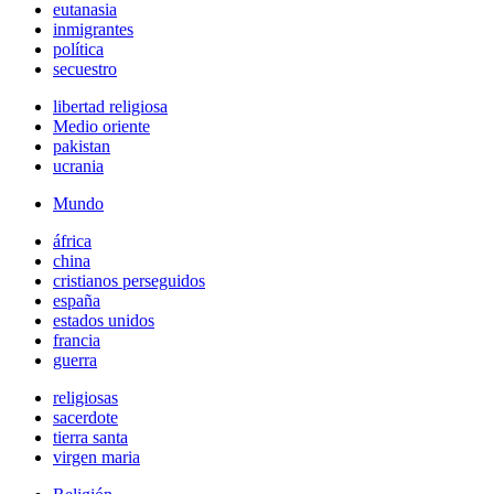
eutanasia
inmigrantes
política
secuestro
libertad religiosa
Medio oriente
pakistan
ucrania
Mundo
áfrica
china
cristianos perseguidos
españa
estados unidos
francia
guerra
religiosas
sacerdote
tierra santa
virgen maria