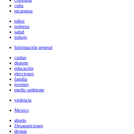
colombia
cuba
nicaragua
niños
pobreza
salud
trabajo
Información general
caritas
deporte
educación
elecciones
familia
jovenes
medio ambiente
violencia
Mexico
aborto
Desapariciones
drogas