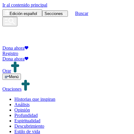
Ir al contenido principal
Buscar
Edición
español
Secciones
Dona ahora
Registro
Dona ahora
Orar
Menú
Oraciones
Historias que inspiran
Análisis
Opinión
Profundidad
Espiritualidad
Descubrimiento
Estilo de vida