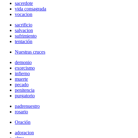
sacerdote
vida consagrada
vocacion
sacrificio
salvacion
sufrimiento
tentación
Nuestras cruces
demonio
exorcismo
infierno
muerte
pecado
penitencia
purgatorio
padrenuestro
rosario
Oración
adoracion