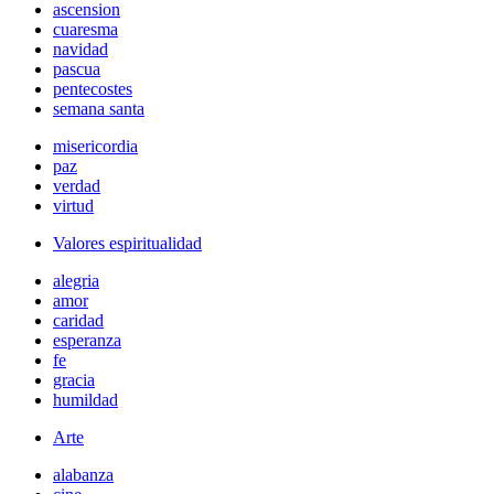
ascension
cuaresma
navidad
pascua
pentecostes
semana santa
misericordia
paz
verdad
virtud
Valores espiritualidad
alegria
amor
caridad
esperanza
fe
gracia
humildad
Arte
alabanza