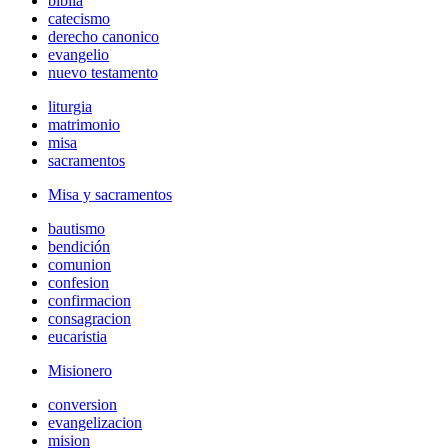
biblia
catecismo
derecho canonico
evangelio
nuevo testamento
liturgia
matrimonio
misa
sacramentos
Misa y sacramentos
bautismo
bendición
comunion
confesion
confirmacion
consagracion
eucaristia
Misionero
conversion
evangelizacion
mision