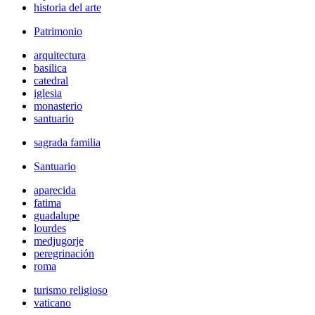
historia del arte
Patrimonio
arquitectura
basilica
catedral
iglesia
monasterio
santuario
sagrada familia
Santuario
aparecida
fatima
guadalupe
lourdes
medjugorje
peregrinación
roma
turismo religioso
vaticano