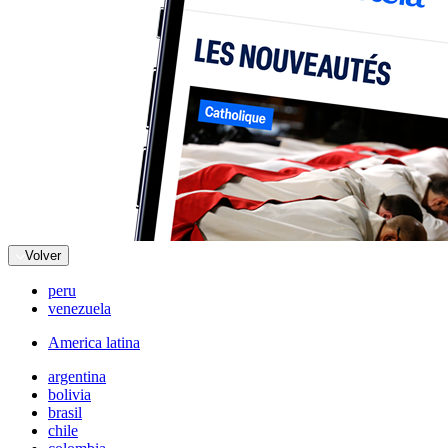
Volver
peru
venezuela
America latina
argentina
bolivia
brasil
chile