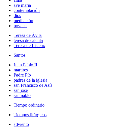
alma
ave maria
contemplación
dios
meditación
novena
Teresa de Ávila
teresa de calcuta
Teresa de Lisieux
Santos
Juan Pablo II
martires
Padre Pío
padres de la iglesia
san Francisco de Asís
san jose
san pablo
Tiempo ordinario
Tiempos litúrgicos
adviento