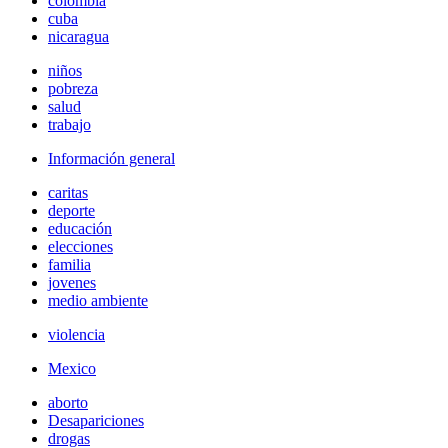
colombia
cuba
nicaragua
niños
pobreza
salud
trabajo
Información general
caritas
deporte
educación
elecciones
familia
jovenes
medio ambiente
violencia
Mexico
aborto
Desapariciones
drogas