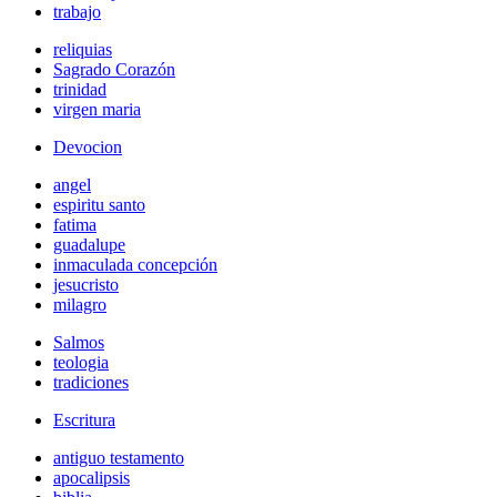
trabajo
reliquias
Sagrado Corazón
trinidad
virgen maria
Devocion
angel
espiritu santo
fatima
guadalupe
inmaculada concepción
jesucristo
milagro
Salmos
teologia
tradiciones
Escritura
antiguo testamento
apocalipsis