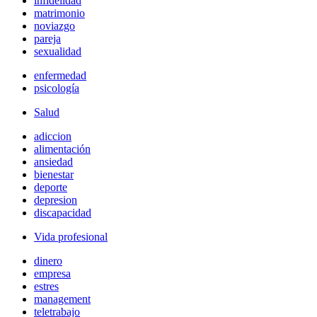
infidelidad
matrimonio
noviazgo
pareja
sexualidad
enfermedad
psicología
Salud
adiccion
alimentación
ansiedad
bienestar
deporte
depresion
discapacidad
Vida profesional
dinero
empresa
estres
management
teletrabajo