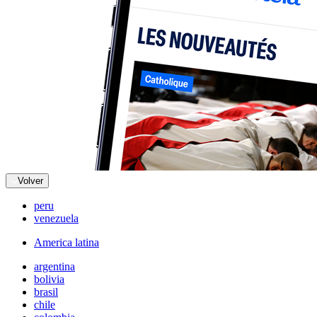
Volver
peru
venezuela
America latina
argentina
bolivia
brasil
chile