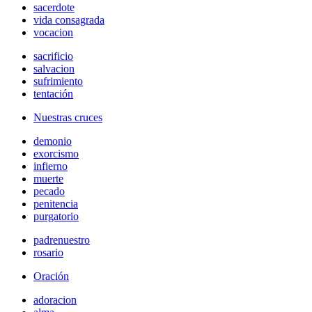
sacerdote
vida consagrada
vocacion
sacrificio
salvacion
sufrimiento
tentación
Nuestras cruces
demonio
exorcismo
infierno
muerte
pecado
penitencia
purgatorio
padrenuestro
rosario
Oración
adoracion