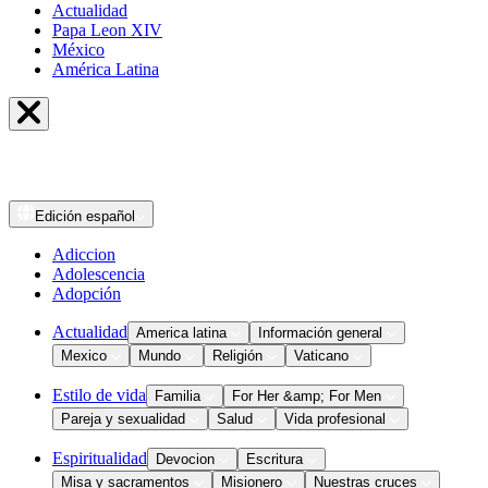
Actualidad
Papa Leon XIV
México
América Latina
Edición
español
Adiccion
Adolescencia
Adopción
Actualidad
America latina
Información general
Mexico
Mundo
Religión
Vaticano
Estilo de vida
Familia
For Her &amp; For Men
Pareja y sexualidad
Salud
Vida profesional
Espiritualidad
Devocion
Escritura
Misa y sacramentos
Misionero
Nuestras cruces