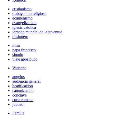
Religión
cristianismo
dialogo interreligioso
ecumenismo
evangelizacion
iglesia catolica
jornada mundial de la juventud
misionero
misa
papa francisco
sinodo
viaje apostólico
Vaticano
angelus
audiencia general
beatificacion
canonizacion
conclave
curia romana
jubileo
Familia