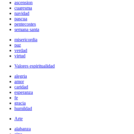
ascension
cuaresma
navidad
pascua
pentecostes
semana santa
misericordia
paz
verdad
virtud
Valores espiritualidad
alegria
amor
caridad
esperanza
fe
gracia
humildad
Arte
alabanza