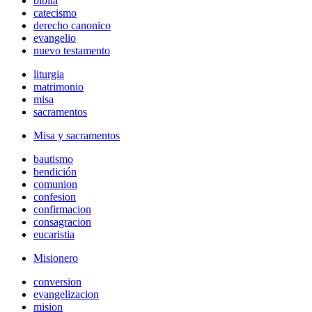
biblia
catecismo
derecho canonico
evangelio
nuevo testamento
liturgia
matrimonio
misa
sacramentos
Misa y sacramentos
bautismo
bendición
comunion
confesion
confirmacion
consagracion
eucaristia
Misionero
conversion
evangelizacion
mision