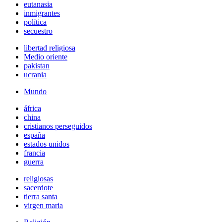
eutanasia
inmigrantes
política
secuestro
libertad religiosa
Medio oriente
pakistan
ucrania
Mundo
áfrica
china
cristianos perseguidos
españa
estados unidos
francia
guerra
religiosas
sacerdote
tierra santa
virgen maria