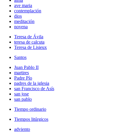
alma
ave maria
contemplación
dios
meditación
novena
Teresa de Ávila
teresa de calcuta
Teresa de Lisieux
Santos
Juan Pablo II
martires
Padre Pío
padres de la iglesia
san Francisco de Asís
san jose
san pablo
Tiempo ordinario
Tiempos litúrgicos
adviento