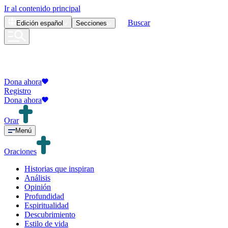
Ir al contenido principal
Buscar
Edición
español
Secciones
Dona ahora
Registro
Dona ahora
Orar
Menú
Oraciones
Historias que inspiran
Análisis
Opinión
Profundidad
Espiritualidad
Descubrimiento
Estilo de vida