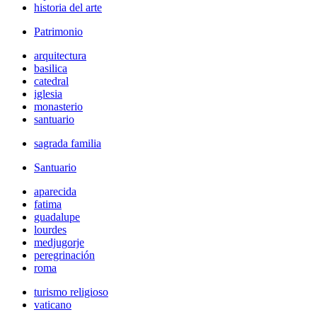
historia del arte
Patrimonio
arquitectura
basilica
catedral
iglesia
monasterio
santuario
sagrada familia
Santuario
aparecida
fatima
guadalupe
lourdes
medjugorje
peregrinación
roma
turismo religioso
vaticano