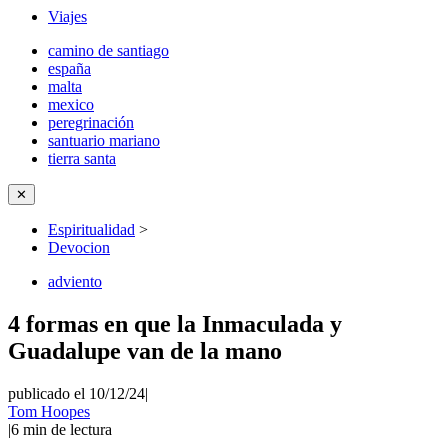
Viajes
camino de santiago
españa
malta
mexico
peregrinación
santuario mariano
tierra santa
✕
Espiritualidad
>
Devocion
adviento
4 formas en que la Inmaculada y
Guadalupe van de la mano
publicado el 10/12/24
|
Tom Hoopes
|
6
min de lectura