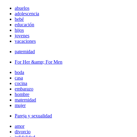
abuelos
adolescencia
bebé
educación
hijos
jovenes
vacaciones
paternidad
For Her &amp; For Men
boda
casa
cocina
embarazo
hombre
maternidad
mujer
Pareja y sexualidad
amor
divorcio