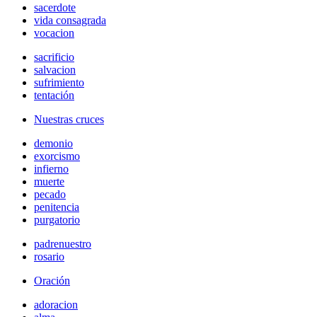
sacerdote
vida consagrada
vocacion
sacrificio
salvacion
sufrimiento
tentación
Nuestras cruces
demonio
exorcismo
infierno
muerte
pecado
penitencia
purgatorio
padrenuestro
rosario
Oración
adoracion