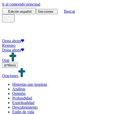
Ir al contenido principal
Buscar
Edición
español
Secciones
Dona ahora
Registro
Dona ahora
Orar
Menú
Oraciones
Historias que inspiran
Análisis
Opinión
Profundidad
Espiritualidad
Descubrimiento
Estilo de vida