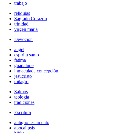
trabajo
reliquias
Sagrado Corazón
trinidad
virgen maria
Devocion
angel
espiritu santo
fatima
guadalupe
inmaculada concepción
jesucristo
milagro
Salmos
teologia
tradiciones
Escritura
antiguo testamento
apocalipsis