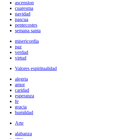
ascension
cuaresma
navidad
pascua
pentecostes
semana santa
misericordia
paz
verdad
virtud
Valores espiritualidad
alegria
amor
caridad
esperanza
fe
gracia
humildad
Arte
alabanza