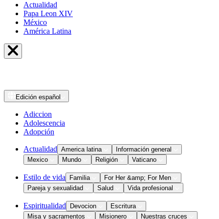
Actualidad
Papa Leon XIV
México
América Latina
Edición
español
Adiccion
Adolescencia
Adopción
Actualidad
America latina
Información general
Mexico
Mundo
Religión
Vaticano
Estilo de vida
Familia
For Her &amp; For Men
Pareja y sexualidad
Salud
Vida profesional
Espiritualidad
Devocion
Escritura
Misa y sacramentos
Misionero
Nuestras cruces