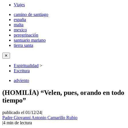
Viajes
camino de santiago
españa
malta
mexico
peregrinación
santuario mariano
tierra santa
✕
Espiritualidad
>
Escritura
adviento
(HOMILÍA) “Velen, pues, orando en todo
tiempo”
publicado el 01/12/24
|
Padre Giovanni Antonio Camarillo Rubio
|
4
min de lectura