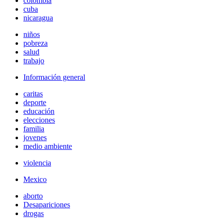
colombia
cuba
nicaragua
niños
pobreza
salud
trabajo
Información general
caritas
deporte
educación
elecciones
familia
jovenes
medio ambiente
violencia
Mexico
aborto
Desapariciones
drogas