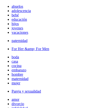
abuelos
adolescencia
bebé
educación
hijos
jovenes
vacaciones
paternidad
For Her &amp; For Men
boda
casa
cocina
embarazo
hombre
maternidad
mujer
Pareja y sexualidad
amor
divorcio