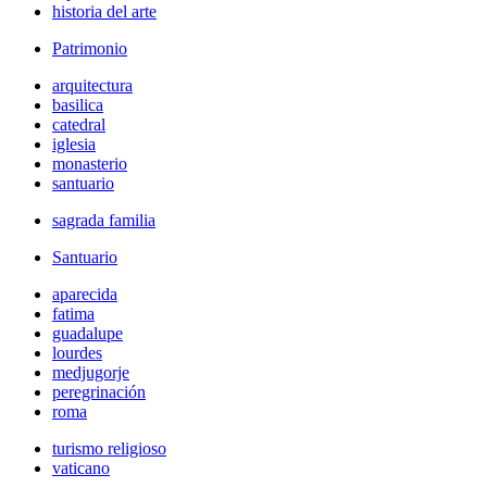
historia del arte
Patrimonio
arquitectura
basilica
catedral
iglesia
monasterio
santuario
sagrada familia
Santuario
aparecida
fatima
guadalupe
lourdes
medjugorje
peregrinación
roma
turismo religioso
vaticano