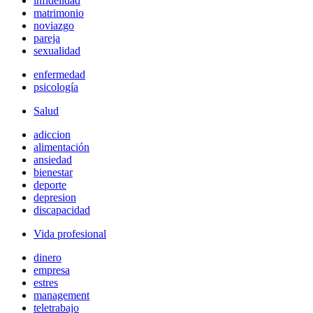
infidelidad
matrimonio
noviazgo
pareja
sexualidad
enfermedad
psicología
Salud
adiccion
alimentación
ansiedad
bienestar
deporte
depresion
discapacidad
Vida profesional
dinero
empresa
estres
management
teletrabajo