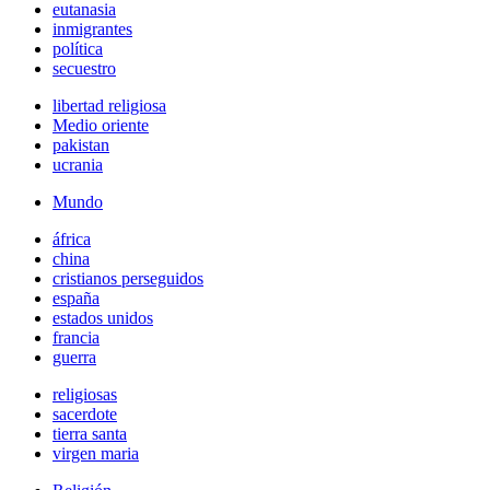
eutanasia
inmigrantes
política
secuestro
libertad religiosa
Medio oriente
pakistan
ucrania
Mundo
áfrica
china
cristianos perseguidos
españa
estados unidos
francia
guerra
religiosas
sacerdote
tierra santa
virgen maria