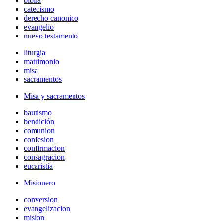
biblia
catecismo
derecho canonico
evangelio
nuevo testamento
liturgia
matrimonio
misa
sacramentos
Misa y sacramentos
bautismo
bendición
comunion
confesion
confirmacion
consagracion
eucaristia
Misionero
conversion
evangelizacion
mision