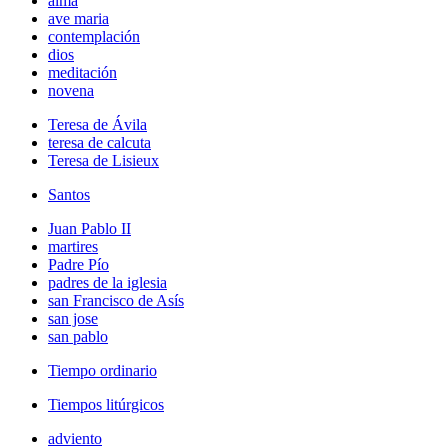
alma
ave maria
contemplación
dios
meditación
novena
Teresa de Ávila
teresa de calcuta
Teresa de Lisieux
Santos
Juan Pablo II
martires
Padre Pío
padres de la iglesia
san Francisco de Asís
san jose
san pablo
Tiempo ordinario
Tiempos litúrgicos
adviento