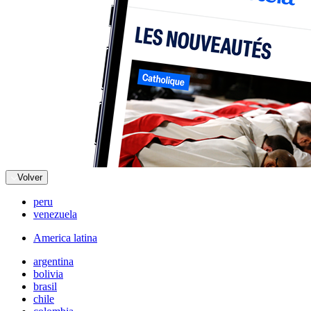
Volver
peru
venezuela
America latina
argentina
bolivia
brasil
chile