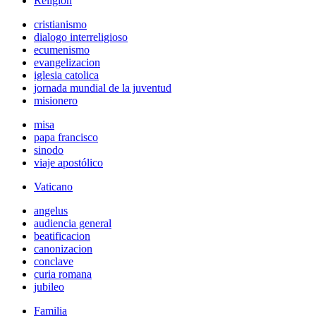
Religión
cristianismo
dialogo interreligioso
ecumenismo
evangelizacion
iglesia catolica
jornada mundial de la juventud
misionero
misa
papa francisco
sinodo
viaje apostólico
Vaticano
angelus
audiencia general
beatificacion
canonizacion
conclave
curia romana
jubileo
Familia