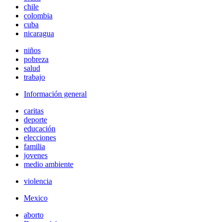
chile
colombia
cuba
nicaragua
niños
pobreza
salud
trabajo
Información general
caritas
deporte
educación
elecciones
familia
jovenes
medio ambiente
violencia
Mexico
aborto