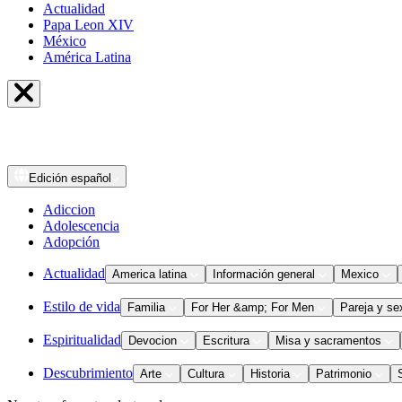
Actualidad
Papa Leon XIV
México
América Latina
Edición
español
Adiccion
Adolescencia
Adopción
Actualidad
America latina
Información general
Mexico
Estilo de vida
Familia
For Her &amp; For Men
Pareja y se
Espiritualidad
Devocion
Escritura
Misa y sacramentos
Descubrimiento
Arte
Cultura
Historia
Patrimonio