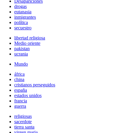
Desapariciones
drogas
eutanasia
inmigrantes
política
secuestro
libertad religiosa
Medio oriente
pakistan
ucrania
Mundo
áfrica
china
cristianos perseguidos
españa
estados unidos
francia
guerra
religiosas
sacerdote
tierra santa
virgen maria