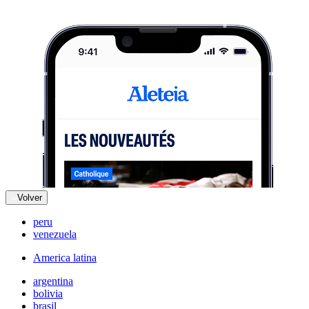
Volver
peru
venezuela
America latina
argentina
bolivia
brasil