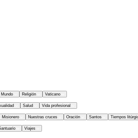
Mundo
Religión
Vaticano
xualidad
Salud
Vida profesional
Misionero
Nuestras cruces
Oración
Santos
Tiempos litúrgi
Santuario
Viajes