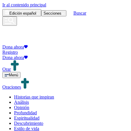
Ir al contenido principal
Buscar
Edición
español
Secciones
Dona ahora
Registro
Dona ahora
Orar
Menú
Oraciones
Historias que inspiran
Análisis
Opinión
Profundidad
Espiritualidad
Descubrimiento
Estilo de vida