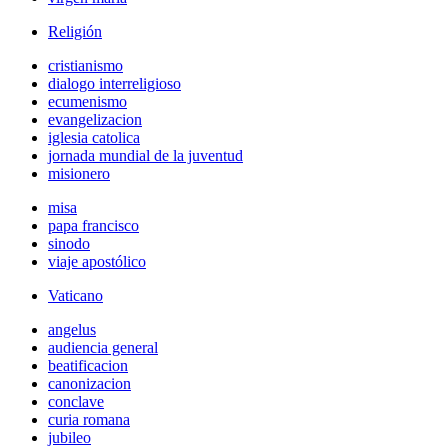
Religión
cristianismo
dialogo interreligioso
ecumenismo
evangelizacion
iglesia catolica
jornada mundial de la juventud
misionero
misa
papa francisco
sinodo
viaje apostólico
Vaticano
angelus
audiencia general
beatificacion
canonizacion
conclave
curia romana
jubileo