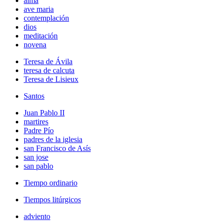
alma
ave maria
contemplación
dios
meditación
novena
Teresa de Ávila
teresa de calcuta
Teresa de Lisieux
Santos
Juan Pablo II
martires
Padre Pío
padres de la iglesia
san Francisco de Asís
san jose
san pablo
Tiempo ordinario
Tiempos litúrgicos
adviento