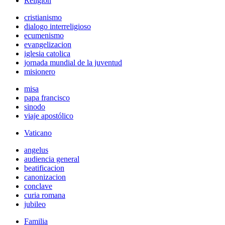
Religión
cristianismo
dialogo interreligioso
ecumenismo
evangelizacion
iglesia catolica
jornada mundial de la juventud
misionero
misa
papa francisco
sinodo
viaje apostólico
Vaticano
angelus
audiencia general
beatificacion
canonizacion
conclave
curia romana
jubileo
Familia