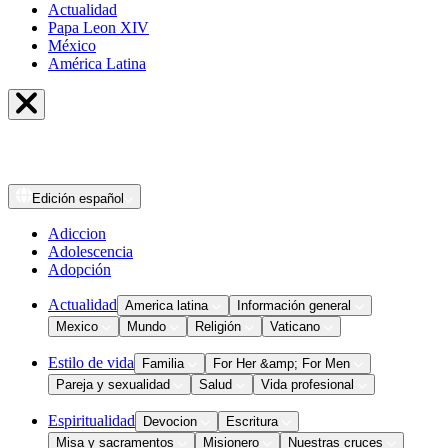
Actualidad
Papa Leon XIV
México
América Latina
Edición
español
Adiccion
Adolescencia
Adopción
Actualidad
America latina
Información general
Mexico
Mundo
Religión
Vaticano
Estilo de vida
Familia
For Her &amp; For Men
Pareja y sexualidad
Salud
Vida profesional
Espiritualidad
Devocion
Escritura
Misa y sacramentos
Misionero
Nuestras cruces