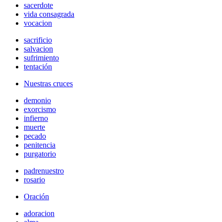
sacerdote
vida consagrada
vocacion
sacrificio
salvacion
sufrimiento
tentación
Nuestras cruces
demonio
exorcismo
infierno
muerte
pecado
penitencia
purgatorio
padrenuestro
rosario
Oración
adoracion