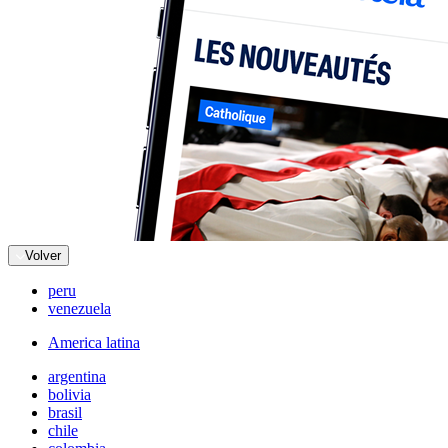
Volver
peru
venezuela
America latina
argentina
bolivia
brasil
chile