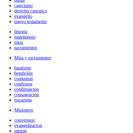
biblia
catecismo
derecho canonico
evangelio
nuevo testamento
liturgia
matrimonio
misa
sacramentos
Misa y sacramentos
bautismo
bendición
comunion
confesion
confirmacion
consagracion
eucaristia
Misionero
conversion
evangelizacion
mision