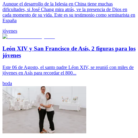
Aunque el desarrollo de la Iglesia en China tiene muchas
dificultades, si José Chang mira atrás, ve la presencia de Dios en
cada momento de su vida. Este es su testimonio como seminarista en
España
jóvenes
León XIV y San Francisco de Asís, 2 figuras para los
jóvenes
Este 06 de Agosto, el santo padre Léon XIV, se reunió con miles de
jóvenes en Asís para recordar el 800...
boda