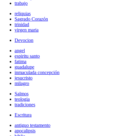
trabajo
reliquias
Sagrado Corazón
trinidad
virgen maria
Devocion
angel
espiritu santo
fatima
guadalupe
inmaculada concepción
jesucristo
milagro
Salmos
teologia
tradiciones
Escritura
antiguo testamento
apocalipsis