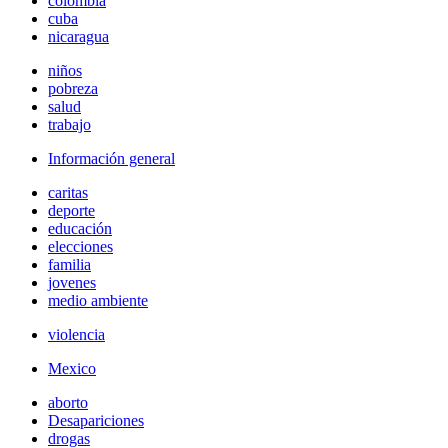
colombia
cuba
nicaragua
niños
pobreza
salud
trabajo
Información general
caritas
deporte
educación
elecciones
familia
jovenes
medio ambiente
violencia
Mexico
aborto
Desapariciones
drogas