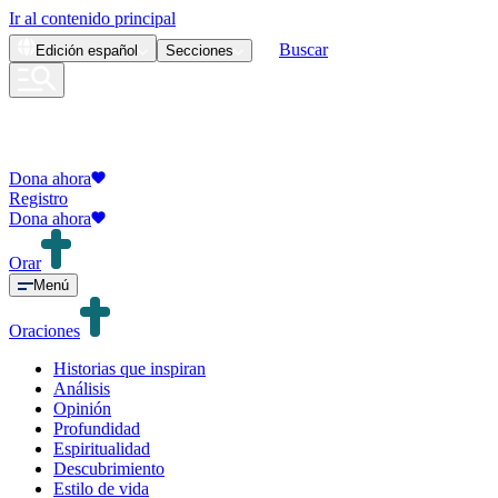
Ir al contenido principal
Buscar
Edición
español
Secciones
Dona ahora
Registro
Dona ahora
Orar
Menú
Oraciones
Historias que inspiran
Análisis
Opinión
Profundidad
Espiritualidad
Descubrimiento
Estilo de vida