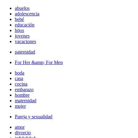
abuelos
adolescencia
bebé
educación
hijos
jovenes
vacaciones
paternidad
For Her &amp; For Men
boda
casa
cocina
embarazo
hombre
maternidad
mujer
Pareja y sexualidad
amor
divorcio