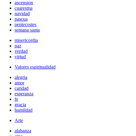
ascension
cuaresma
navidad
pascua
pentecostes
semana santa
misericordia
paz
verdad
virtud
Valores espiritualidad
alegria
amor
caridad
esperanza
fe
gracia
humildad
Arte
alabanza