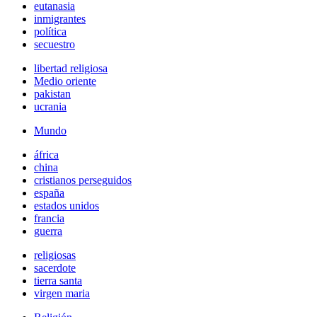
eutanasia
inmigrantes
política
secuestro
libertad religiosa
Medio oriente
pakistan
ucrania
Mundo
áfrica
china
cristianos perseguidos
españa
estados unidos
francia
guerra
religiosas
sacerdote
tierra santa
virgen maria