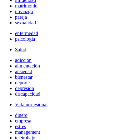
infidelidad
matrimonio
noviazgo
pareja
sexualidad
enfermedad
psicología
Salud
adiccion
alimentación
ansiedad
bienestar
deporte
depresion
discapacidad
Vida profesional
dinero
empresa
estres
management
teletrabajo