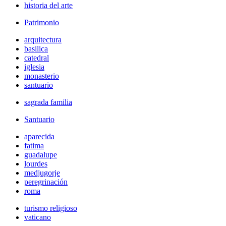
historia del arte
Patrimonio
arquitectura
basilica
catedral
iglesia
monasterio
santuario
sagrada familia
Santuario
aparecida
fatima
guadalupe
lourdes
medjugorje
peregrinación
roma
turismo religioso
vaticano