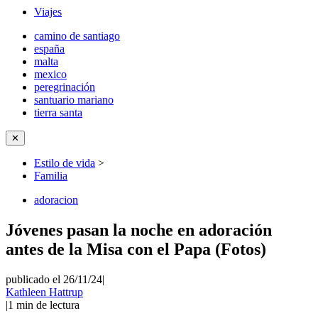
Viajes
camino de santiago
españa
malta
mexico
peregrinación
santuario mariano
tierra santa
✕
Estilo de vida
>
Familia
adoracion
Jóvenes pasan la noche en adoración
antes de la Misa con el Papa (Fotos)
publicado el 26/11/24
|
Kathleen Hattrup
|
1
min de lectura