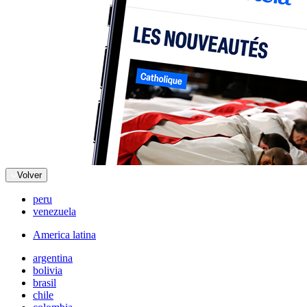
Volver
peru
venezuela
America latina
argentina
bolivia
brasil
chile