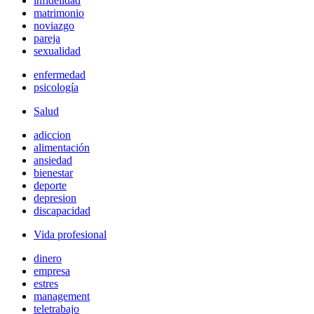
infidelidad
matrimonio
noviazgo
pareja
sexualidad
enfermedad
psicología
Salud
adiccion
alimentación
ansiedad
bienestar
deporte
depresion
discapacidad
Vida profesional
dinero
empresa
estres
management
teletrabajo