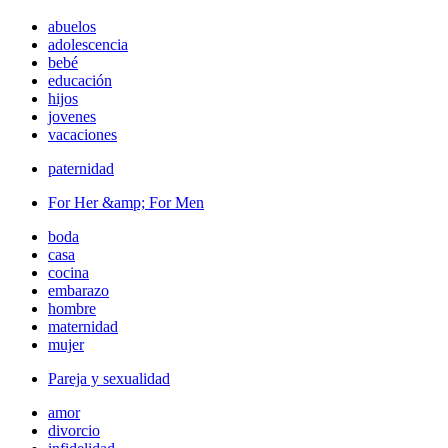
abuelos
adolescencia
bebé
educación
hijos
jovenes
vacaciones
paternidad
For Her &amp; For Men
boda
casa
cocina
embarazo
hombre
maternidad
mujer
Pareja y sexualidad
amor
divorcio