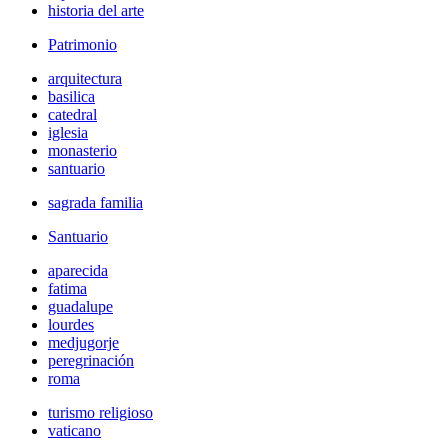
historia del arte
Patrimonio
arquitectura
basilica
catedral
iglesia
monasterio
santuario
sagrada familia
Santuario
aparecida
fatima
guadalupe
lourdes
medjugorje
peregrinación
roma
turismo religioso
vaticano