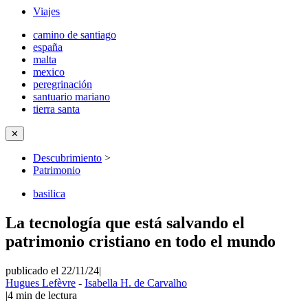
Viajes
camino de santiago
españa
malta
mexico
peregrinación
santuario mariano
tierra santa
✕
Descubrimiento
>
Patrimonio
basilica
La tecnología que está salvando el
patrimonio cristiano en todo el mundo
publicado el 22/11/24
|
Hugues Lefèvre
-
Isabella H. de Carvalho
|
4
min de lectura