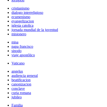
Religión
cristianismo
dialogo interreligioso
ecumenismo
evangelizacion
iglesia catolica
jornada mundial de la juventud
misionero
misa
papa francisco
sinodo
viaje apostólico
Vaticano
angelus
audiencia general
beatificacion
canonizacion
conclave
curia romana
jubileo
Familia