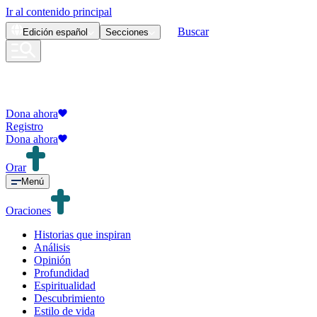
Ir al contenido principal
Buscar
Edición
español
Secciones
Dona ahora
Registro
Dona ahora
Orar
Menú
Oraciones
Historias que inspiran
Análisis
Opinión
Profundidad
Espiritualidad
Descubrimiento
Estilo de vida