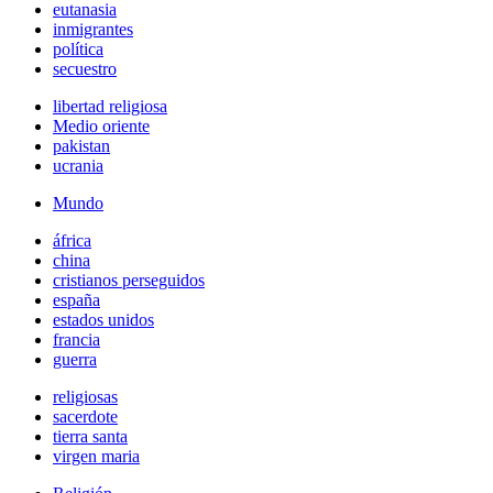
eutanasia
inmigrantes
política
secuestro
libertad religiosa
Medio oriente
pakistan
ucrania
Mundo
áfrica
china
cristianos perseguidos
españa
estados unidos
francia
guerra
religiosas
sacerdote
tierra santa
virgen maria