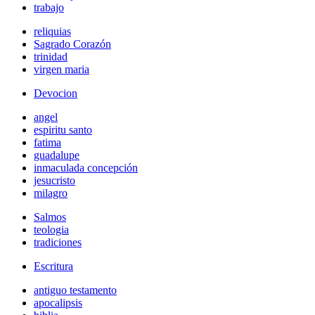
trabajo
reliquias
Sagrado Corazón
trinidad
virgen maria
Devocion
angel
espiritu santo
fatima
guadalupe
inmaculada concepción
jesucristo
milagro
Salmos
teologia
tradiciones
Escritura
antiguo testamento
apocalipsis