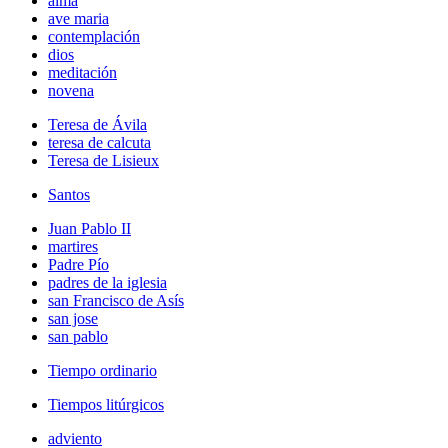
alma
ave maria
contemplación
dios
meditación
novena
Teresa de Ávila
teresa de calcuta
Teresa de Lisieux
Santos
Juan Pablo II
martires
Padre Pío
padres de la iglesia
san Francisco de Asís
san jose
san pablo
Tiempo ordinario
Tiempos litúrgicos
adviento