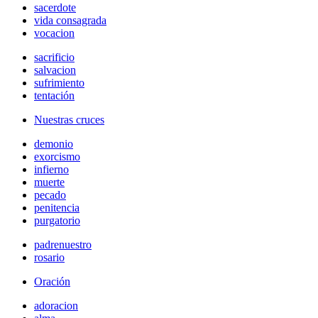
sacerdote
vida consagrada
vocacion
sacrificio
salvacion
sufrimiento
tentación
Nuestras cruces
demonio
exorcismo
infierno
muerte
pecado
penitencia
purgatorio
padrenuestro
rosario
Oración
adoracion