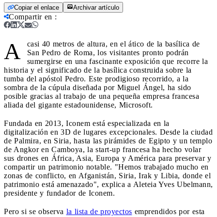
Copiar el enlace
Archivar artículo
Compartir en
:
A
casi 40 metros de altura, en el ático de la basílica de
San Pedro de Roma, los visitantes pronto podrán
sumergirse en una fascinante exposición que recorre la
historia y el significado de la basílica construida sobre la
tumba del apóstol Pedro. Este prodigioso recorrido, a la
sombra de la cúpula diseñada por Miguel Ángel, ha sido
posible gracias al trabajo de una pequeña empresa francesa
aliada del gigante estadounidense, Microsoft.
Fundada en 2013, Iconem está especializada en la
digitalización en 3D de lugares excepcionales. Desde la ciudad
de Palmira, en Siria, hasta las pirámides de Egipto y un templo
de Angkor en Camboya, la start-up francesa ha hecho volar
sus drones en África, Asia, Europa y América para preservar y
compartir un patrimonio notable. "Hemos trabajado mucho en
zonas de conflicto, en Afganistán, Siria, Irak y Libia, donde el
patrimonio está amenazado", explica a Aleteia Yves Ubelmann,
presidente y fundador de Iconem.
Pero si se observa
la lista de proyectos
emprendidos por esta