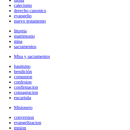
biblia
catecismo
derecho canonico
evangelio
nuevo testamento
liturgia
matrimonio
misa
sacramentos
Misa y sacramentos
bautismo
bendición
comunion
confesion
confirmacion
consagracion
eucaristia
Misionero
conversion
evangelizacion
mision