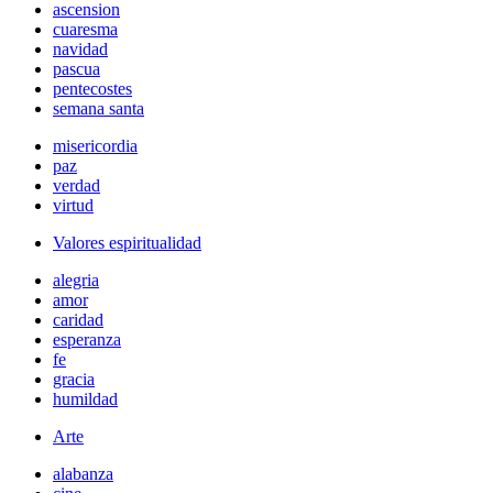
ascension
cuaresma
navidad
pascua
pentecostes
semana santa
misericordia
paz
verdad
virtud
Valores espiritualidad
alegria
amor
caridad
esperanza
fe
gracia
humildad
Arte
alabanza