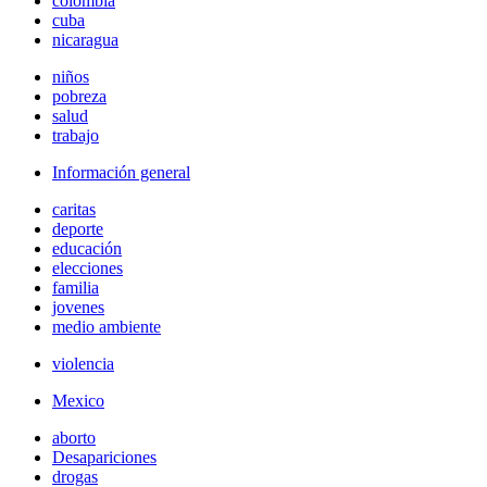
colombia
cuba
nicaragua
niños
pobreza
salud
trabajo
Información general
caritas
deporte
educación
elecciones
familia
jovenes
medio ambiente
violencia
Mexico
aborto
Desapariciones
drogas