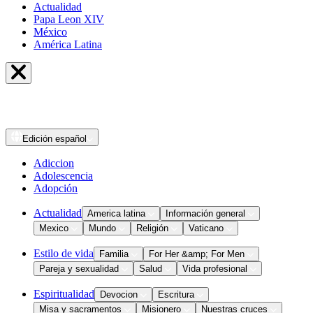
Actualidad
Papa Leon XIV
México
América Latina
Edición
español
Adiccion
Adolescencia
Adopción
Actualidad
America latina
Información general
Mexico
Mundo
Religión
Vaticano
Estilo de vida
Familia
For Her &amp; For Men
Pareja y sexualidad
Salud
Vida profesional
Espiritualidad
Devocion
Escritura
Misa y sacramentos
Misionero
Nuestras cruces