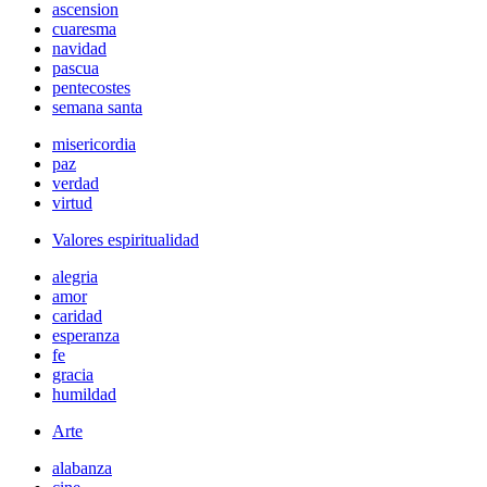
ascension
cuaresma
navidad
pascua
pentecostes
semana santa
misericordia
paz
verdad
virtud
Valores espiritualidad
alegria
amor
caridad
esperanza
fe
gracia
humildad
Arte
alabanza