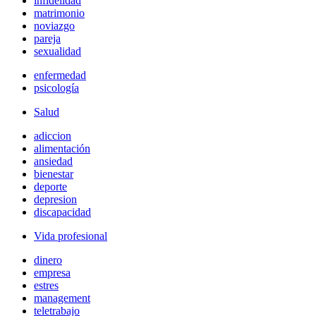
infidelidad
matrimonio
noviazgo
pareja
sexualidad
enfermedad
psicología
Salud
adiccion
alimentación
ansiedad
bienestar
deporte
depresion
discapacidad
Vida profesional
dinero
empresa
estres
management
teletrabajo