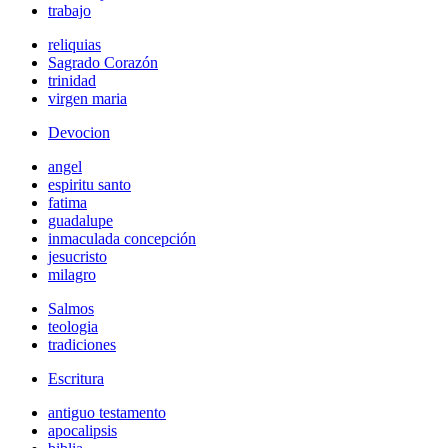
trabajo
reliquias
Sagrado Corazón
trinidad
virgen maria
Devocion
angel
espiritu santo
fatima
guadalupe
inmaculada concepción
jesucristo
milagro
Salmos
teologia
tradiciones
Escritura
antiguo testamento
apocalipsis