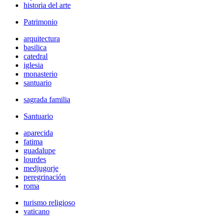
historia del arte
Patrimonio
arquitectura
basilica
catedral
iglesia
monasterio
santuario
sagrada familia
Santuario
aparecida
fatima
guadalupe
lourdes
medjugorje
peregrinación
roma
turismo religioso
vaticano