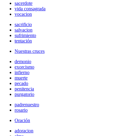
sacerdote
vida consagrada
vocacion
sacrificio
salvacion
sufrimiento
tentación
Nuestras cruces
demonio
exorcismo
infierno
muerte
pecado
penitencia
purgatorio
padrenuestro
rosario
Oración
adoracion