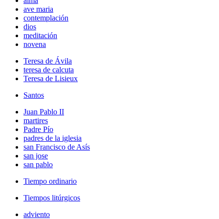
alma
ave maria
contemplación
dios
meditación
novena
Teresa de Ávila
teresa de calcuta
Teresa de Lisieux
Santos
Juan Pablo II
martires
Padre Pío
padres de la iglesia
san Francisco de Asís
san jose
san pablo
Tiempo ordinario
Tiempos litúrgicos
adviento