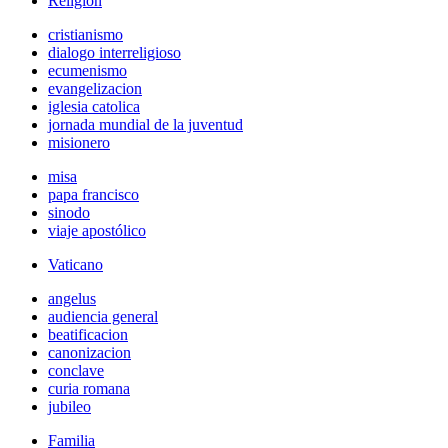
Religión
cristianismo
dialogo interreligioso
ecumenismo
evangelizacion
iglesia catolica
jornada mundial de la juventud
misionero
misa
papa francisco
sinodo
viaje apostólico
Vaticano
angelus
audiencia general
beatificacion
canonizacion
conclave
curia romana
jubileo
Familia