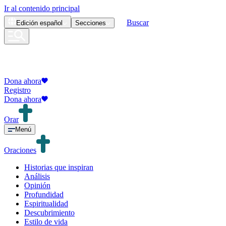
Ir al contenido principal
Buscar
Edición
español
Secciones
Dona ahora
Registro
Dona ahora
Orar
Menú
Oraciones
Historias que inspiran
Análisis
Opinión
Profundidad
Espiritualidad
Descubrimiento
Estilo de vida