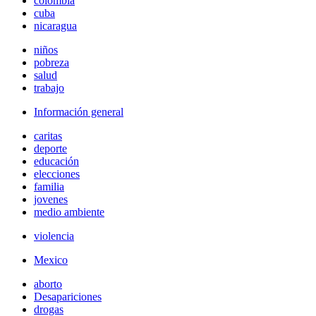
colombia
cuba
nicaragua
niños
pobreza
salud
trabajo
Información general
caritas
deporte
educación
elecciones
familia
jovenes
medio ambiente
violencia
Mexico
aborto
Desapariciones
drogas