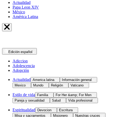
Actualidad
Papa Leon XIV
México
América Latina
Edición
español
Adiccion
Adolescencia
Adopción
Actualidad
America latina
Información general
Mexico
Mundo
Religión
Vaticano
Estilo de vida
Familia
For Her &amp; For Men
Pareja y sexualidad
Salud
Vida profesional
Espiritualidad
Devocion
Escritura
Misa y sacramentos
Misionero
Nuestras cruces