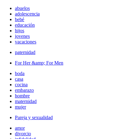
abuelos
adolescencia
bebé
educación
hijos
jovenes
vacaciones
paternidad
For Her &amp; For Men
boda
casa
cocina
embarazo
hombre
maternidad
mujer
Pareja y sexualidad
amor
divorcio