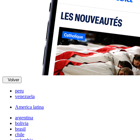
Volver
peru
venezuela
America latina
argentina
bolivia
brasil
chile