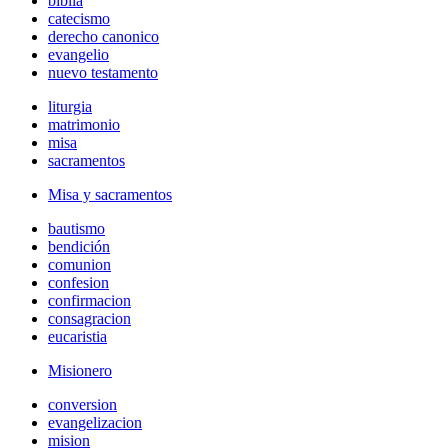
biblia
catecismo
derecho canonico
evangelio
nuevo testamento
liturgia
matrimonio
misa
sacramentos
Misa y sacramentos
bautismo
bendición
comunion
confesion
confirmacion
consagracion
eucaristia
Misionero
conversion
evangelizacion
mision