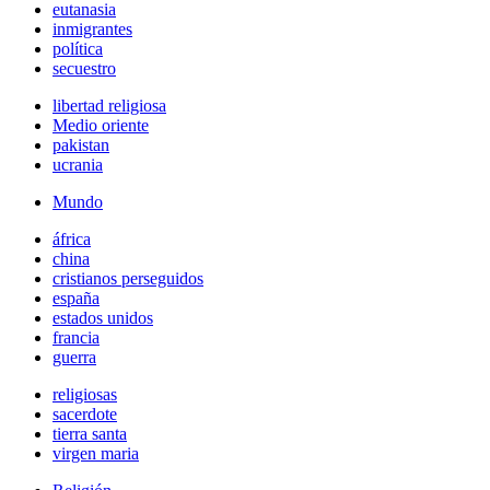
eutanasia
inmigrantes
política
secuestro
libertad religiosa
Medio oriente
pakistan
ucrania
Mundo
áfrica
china
cristianos perseguidos
españa
estados unidos
francia
guerra
religiosas
sacerdote
tierra santa
virgen maria