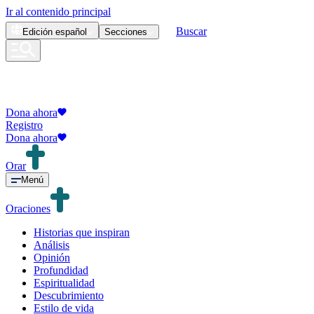
Ir al contenido principal
Buscar
Edición
español
Secciones
Dona ahora
Registro
Dona ahora
Orar
Menú
Oraciones
Historias que inspiran
Análisis
Opinión
Profundidad
Espiritualidad
Descubrimiento
Estilo de vida