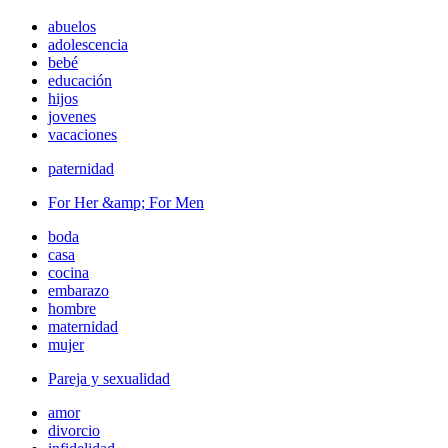
abuelos
adolescencia
bebé
educación
hijos
jovenes
vacaciones
paternidad
For Her &amp; For Men
boda
casa
cocina
embarazo
hombre
maternidad
mujer
Pareja y sexualidad
amor
divorcio