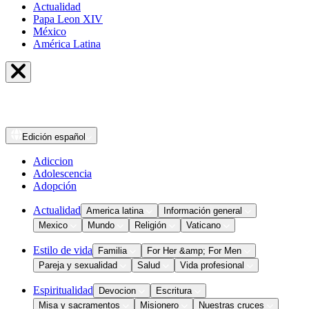
Actualidad
Papa Leon XIV
México
América Latina
Edición
español
Adiccion
Adolescencia
Adopción
Actualidad
America latina
Información general
Mexico
Mundo
Religión
Vaticano
Estilo de vida
Familia
For Her &amp; For Men
Pareja y sexualidad
Salud
Vida profesional
Espiritualidad
Devocion
Escritura
Misa y sacramentos
Misionero
Nuestras cruces