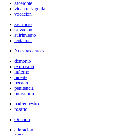
sacerdote
vida consagrada
vocacion
sacrificio
salvacion
sufrimiento
tentación
Nuestras cruces
demonio
exorcismo
infierno
muerte
pecado
penitencia
purgatorio
padrenuestro
rosario
Oración
adoracion