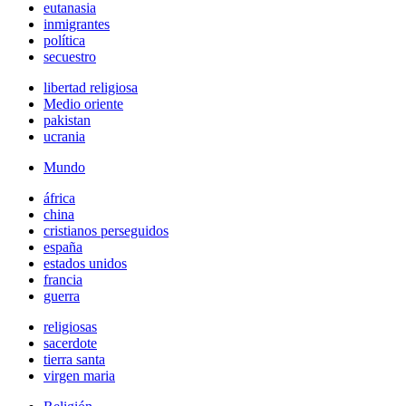
eutanasia
inmigrantes
política
secuestro
libertad religiosa
Medio oriente
pakistan
ucrania
Mundo
áfrica
china
cristianos perseguidos
españa
estados unidos
francia
guerra
religiosas
sacerdote
tierra santa
virgen maria