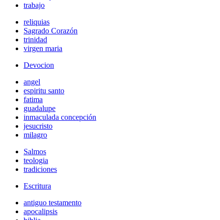
trabajo
reliquias
Sagrado Corazón
trinidad
virgen maria
Devocion
angel
espiritu santo
fatima
guadalupe
inmaculada concepción
jesucristo
milagro
Salmos
teologia
tradiciones
Escritura
antiguo testamento
apocalipsis