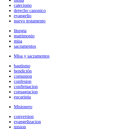
biblia
catecismo
derecho canonico
evangelio
nuevo testamento
liturgia
matrimonio
misa
sacramentos
Misa y sacramentos
bautismo
bendición
comunion
confesion
confirmacion
consagracion
eucaristia
Misionero
conversion
evangelizacion
mision