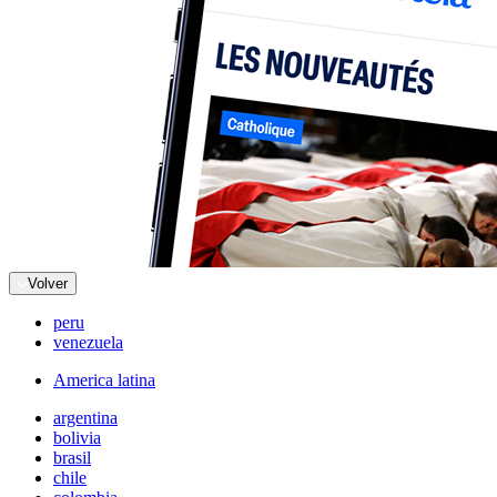
Volver
peru
venezuela
America latina
argentina
bolivia
brasil
chile