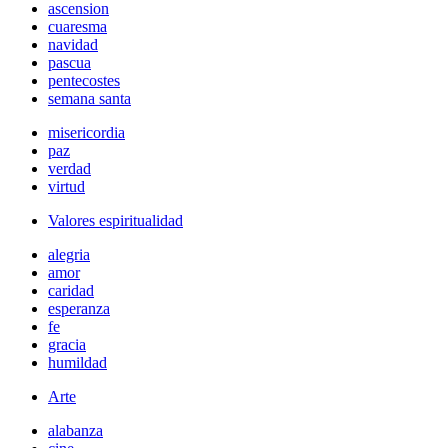
ascension
cuaresma
navidad
pascua
pentecostes
semana santa
misericordia
paz
verdad
virtud
Valores espiritualidad
alegria
amor
caridad
esperanza
fe
gracia
humildad
Arte
alabanza