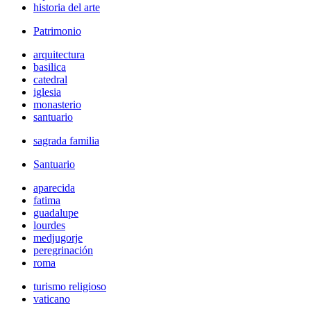
historia del arte
Patrimonio
arquitectura
basilica
catedral
iglesia
monasterio
santuario
sagrada familia
Santuario
aparecida
fatima
guadalupe
lourdes
medjugorje
peregrinación
roma
turismo religioso
vaticano