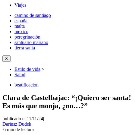
Viajes
camino de santiago
españa
malta
mexico
peregrinación
santuario mariano
tierra santa
✕
Estilo de vida
>
Salud
beatificacion
Clara de Castelbajac: “¡Quiero ser santa!
Es más que monja, ¿no…?”
publicado el 11/11/24
|
Dariusz Dudek
|
6
min de lectura