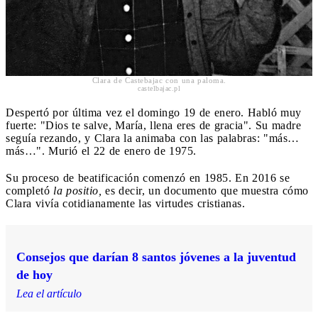
Clara de Castebajac con una paloma.
castelbajac.pl
Despertó por última vez el domingo 19 de enero. Habló muy
fuerte: "Dios te salve, María, llena eres de gracia". Su madre
seguía rezando, y Clara la animaba con las palabras: "más…
más…". Murió el 22 de enero de 1975.
Su proceso de beatificación comenzó en 1985. En 2016
se
completó
la positio,
es decir, un documento que muestra cómo
Clara vivía cotidianamente las virtudes cristianas.
Consejos que darían 8 santos jóvenes a la juventud
de hoy
Lea el artículo