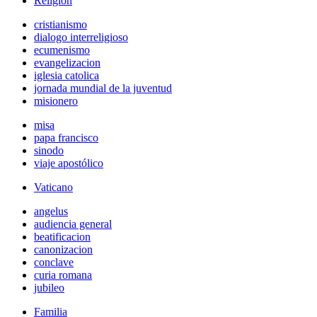
Religión
cristianismo
dialogo interreligioso
ecumenismo
evangelizacion
iglesia catolica
jornada mundial de la juventud
misionero
misa
papa francisco
sinodo
viaje apostólico
Vaticano
angelus
audiencia general
beatificacion
canonizacion
conclave
curia romana
jubileo
Familia