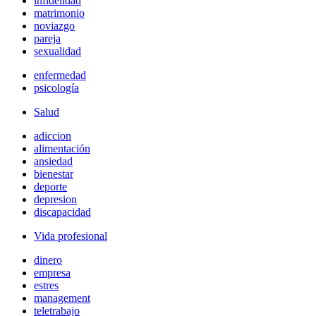
infidelidad
matrimonio
noviazgo
pareja
sexualidad
enfermedad
psicología
Salud
adiccion
alimentación
ansiedad
bienestar
deporte
depresion
discapacidad
Vida profesional
dinero
empresa
estres
management
teletrabajo