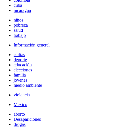
colombia
cuba
nicaragua
niños
pobreza
salud
trabajo
Información general
caritas
deporte
educación
elecciones
familia
jovenes
medio ambiente
violencia
Mexico
aborto
Desapariciones
drogas