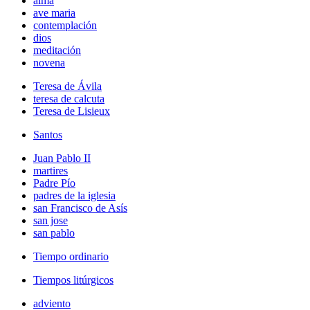
alma
ave maria
contemplación
dios
meditación
novena
Teresa de Ávila
teresa de calcuta
Teresa de Lisieux
Santos
Juan Pablo II
martires
Padre Pío
padres de la iglesia
san Francisco de Asís
san jose
san pablo
Tiempo ordinario
Tiempos litúrgicos
adviento