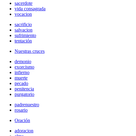
sacerdote
vida consagrada
vocacion
sacrificio
salvacion
sufrimiento
tentación
Nuestras cruces
demonio
exorcismo
infierno
muerte
pecado
penitencia
purgatorio
padrenuestro
rosario
Oración
adoracion