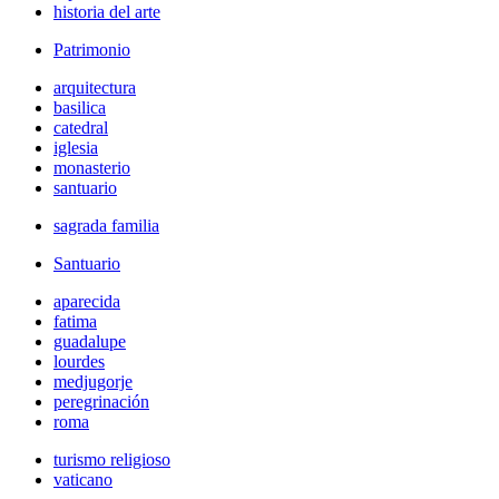
historia del arte
Patrimonio
arquitectura
basilica
catedral
iglesia
monasterio
santuario
sagrada familia
Santuario
aparecida
fatima
guadalupe
lourdes
medjugorje
peregrinación
roma
turismo religioso
vaticano