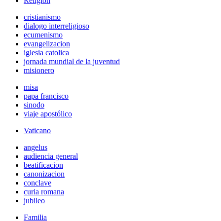
Religión
cristianismo
dialogo interreligioso
ecumenismo
evangelizacion
iglesia catolica
jornada mundial de la juventud
misionero
misa
papa francisco
sinodo
viaje apostólico
Vaticano
angelus
audiencia general
beatificacion
canonizacion
conclave
curia romana
jubileo
Familia