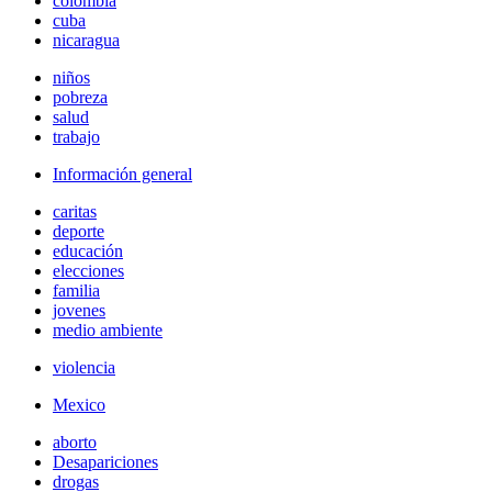
colombia
cuba
nicaragua
niños
pobreza
salud
trabajo
Información general
caritas
deporte
educación
elecciones
familia
jovenes
medio ambiente
violencia
Mexico
aborto
Desapariciones
drogas