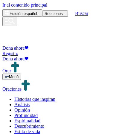
Ir al contenido principal
Buscar
Edición
español
Secciones
Dona ahora
Registro
Dona ahora
Orar
Menú
Oraciones
Historias que inspiran
Análisis
Opinión
Profundidad
Espiritualidad
Descubrimiento
Estilo de vida