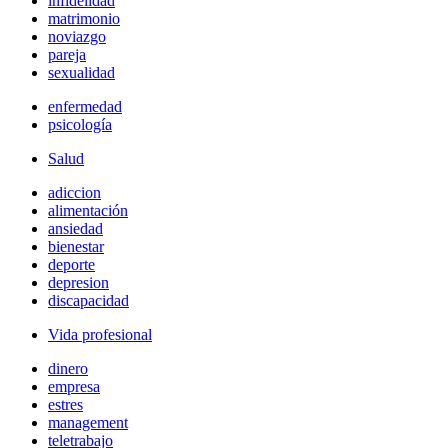
infidelidad
matrimonio
noviazgo
pareja
sexualidad
enfermedad
psicología
Salud
adiccion
alimentación
ansiedad
bienestar
deporte
depresion
discapacidad
Vida profesional
dinero
empresa
estres
management
teletrabajo