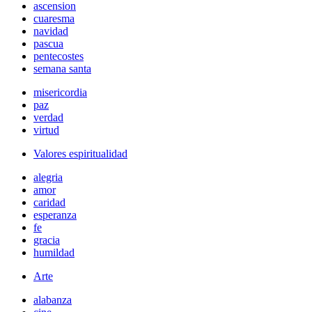
ascension
cuaresma
navidad
pascua
pentecostes
semana santa
misericordia
paz
verdad
virtud
Valores espiritualidad
alegria
amor
caridad
esperanza
fe
gracia
humildad
Arte
alabanza