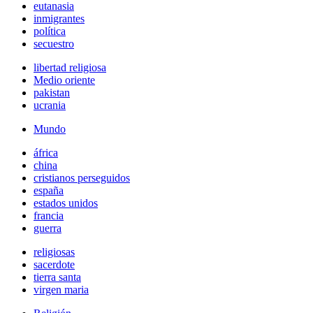
eutanasia
inmigrantes
política
secuestro
libertad religiosa
Medio oriente
pakistan
ucrania
Mundo
áfrica
china
cristianos perseguidos
españa
estados unidos
francia
guerra
religiosas
sacerdote
tierra santa
virgen maria