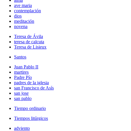
alma
ave maria
contemplación
dios
meditación
novena
Teresa de Ávila
teresa de calcuta
Teresa de Lisieux
Santos
Juan Pablo II
martires
Padre Pío
padres de la iglesia
san Francisco de Asís
san jose
san pablo
Tiempo ordinario
Tiempos litúrgicos
adviento