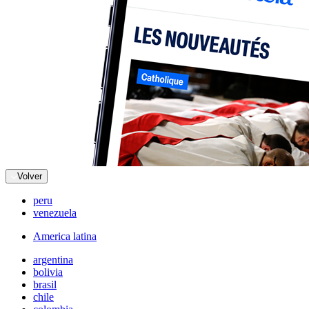
Volver
peru
venezuela
America latina
argentina
bolivia
brasil
chile