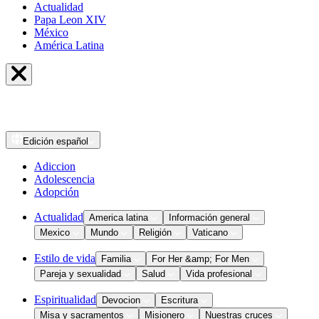
Actualidad
Papa Leon XIV
México
América Latina
Edición
español
Adiccion
Adolescencia
Adopción
Actualidad
America latina
Información general
Mexico
Mundo
Religión
Vaticano
Estilo de vida
Familia
For Her &amp; For Men
Pareja y sexualidad
Salud
Vida profesional
Espiritualidad
Devocion
Escritura
Misa y sacramentos
Misionero
Nuestras cruces