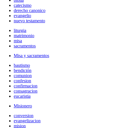
biblia
catecismo
derecho canonico
evangelio
nuevo testamento
liturgia
matrimonio
misa
sacramentos
Misa y sacramentos
bautismo
bendición
comunion
confesion
confirmacion
consagracion
eucaristia
Misionero
conversion
evangelizacion
mision