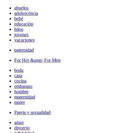
abuelos
adolescencia
bebé
educación
hijos
jovenes
vacaciones
paternidad
For Her &amp; For Men
boda
casa
cocina
embarazo
hombre
maternidad
mujer
Pareja y sexualidad
amor
divorcio