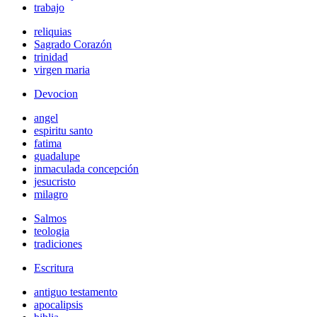
trabajo
reliquias
Sagrado Corazón
trinidad
virgen maria
Devocion
angel
espiritu santo
fatima
guadalupe
inmaculada concepción
jesucristo
milagro
Salmos
teologia
tradiciones
Escritura
antiguo testamento
apocalipsis