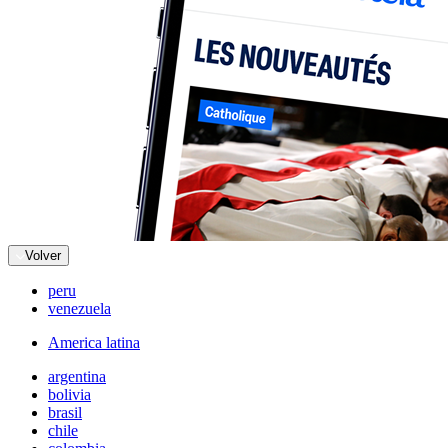
Volver
peru
venezuela
America latina
argentina
bolivia
brasil
chile