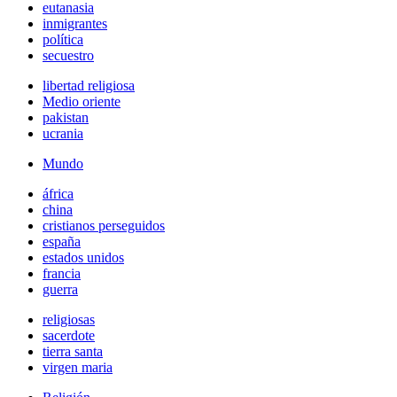
eutanasia
inmigrantes
política
secuestro
libertad religiosa
Medio oriente
pakistan
ucrania
Mundo
áfrica
china
cristianos perseguidos
españa
estados unidos
francia
guerra
religiosas
sacerdote
tierra santa
virgen maria