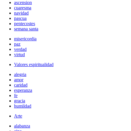
ascension
cuaresma
navidad
pascua
pentecostes
semana santa
misericordia
paz
verdad
virtud
Valores espiritualidad
alegria
amor
caridad
esperanza
fe
gracia
humildad
Arte
alabanza