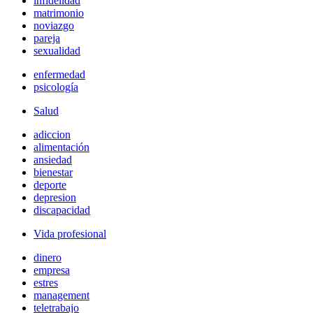
infidelidad
matrimonio
noviazgo
pareja
sexualidad
enfermedad
psicología
Salud
adiccion
alimentación
ansiedad
bienestar
deporte
depresion
discapacidad
Vida profesional
dinero
empresa
estres
management
teletrabajo