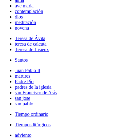
alma
ave maria
contemplación
dios
meditación
novena
Teresa de Ávila
teresa de calcuta
Teresa de Lisieux
Santos
Juan Pablo II
martires
Padre Pío
padres de la iglesia
san Francisco de Asís
san jose
san pablo
Tiempo ordinario
Tiempos litúrgicos
adviento