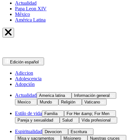
Actualidad
Papa Leon XIV
México
América Latina
Edición
español
Adiccion
Adolescencia
Adopción
Actualidad
America latina
Información general
Mexico
Mundo
Religión
Vaticano
Estilo de vida
Familia
For Her &amp; For Men
Pareja y sexualidad
Salud
Vida profesional
Espiritualidad
Devocion
Escritura
Misa y sacramentos
Misionero
Nuestras cruces