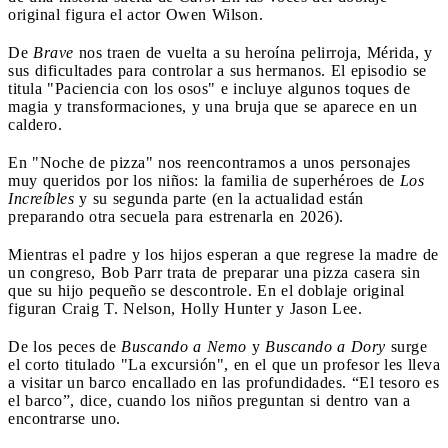
original figura el actor Owen Wilson.
De
Brave
nos traen de vuelta a su heroína pelirroja, Mérida, y
sus dificultades para controlar a sus hermanos. El episodio se
titula "Paciencia con los osos" e incluye algunos toques de
magia y transformaciones, y una bruja que se aparece en un
caldero.
En "Noche de pizza" nos reencontramos a unos personajes
muy queridos por los niños: la familia de superhéroes de
Los
Increíbles
y su segunda parte (en la actualidad están
preparando otra secuela para estrenarla en 2026).
Mientras el padre y los hijos esperan a que regrese la madre de
un congreso, Bob Parr trata de preparar una pizza casera sin
que su hijo pequeño se descontrole. En el doblaje original
figuran Craig T. Nelson, Holly Hunter y Jason Lee.
De los peces de
Buscando a Nemo
y
Buscando a Dory
surge
el corto titulado "La excursión", en el que un profesor les lleva
a visitar un barco encallado en las profundidades. “El tesoro es
el barco”, dice, cuando los niños preguntan si dentro van a
encontrarse uno.