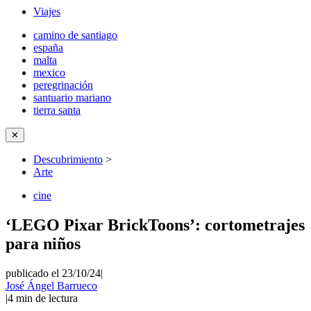
Viajes
camino de santiago
españa
malta
mexico
peregrinación
santuario mariano
tierra santa
✕
Descubrimiento
>
Arte
cine
‘LEGO Pixar BrickToons’: cortometrajes
para niños
publicado el 23/10/24
|
José Ángel Barrueco
|
4
min de lectura