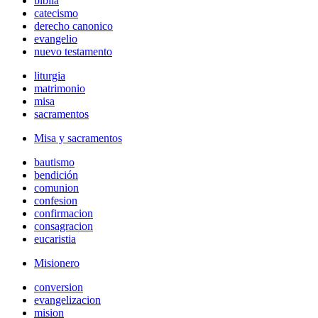
biblia
catecismo
derecho canonico
evangelio
nuevo testamento
liturgia
matrimonio
misa
sacramentos
Misa y sacramentos
bautismo
bendición
comunion
confesion
confirmacion
consagracion
eucaristia
Misionero
conversion
evangelizacion
mision