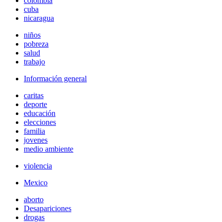
colombia
cuba
nicaragua
niños
pobreza
salud
trabajo
Información general
caritas
deporte
educación
elecciones
familia
jovenes
medio ambiente
violencia
Mexico
aborto
Desapariciones
drogas