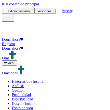
Ir al contenido principal
Buscar
Edición
español
Secciones
Dona ahora
Registro
Dona ahora
Orar
Menú
Oraciones
Historias que inspiran
Análisis
Opinión
Profundidad
Espiritualidad
Descubrimiento
Estilo de vida