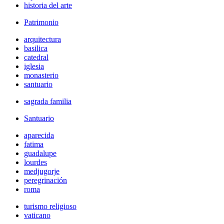
historia del arte
Patrimonio
arquitectura
basilica
catedral
iglesia
monasterio
santuario
sagrada familia
Santuario
aparecida
fatima
guadalupe
lourdes
medjugorje
peregrinación
roma
turismo religioso
vaticano