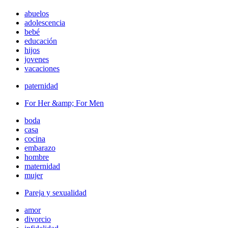
abuelos
adolescencia
bebé
educación
hijos
jovenes
vacaciones
paternidad
For Her &amp; For Men
boda
casa
cocina
embarazo
hombre
maternidad
mujer
Pareja y sexualidad
amor
divorcio