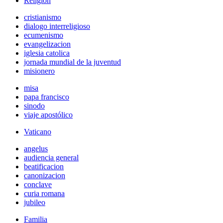
Religión
cristianismo
dialogo interreligioso
ecumenismo
evangelizacion
iglesia catolica
jornada mundial de la juventud
misionero
misa
papa francisco
sinodo
viaje apostólico
Vaticano
angelus
audiencia general
beatificacion
canonizacion
conclave
curia romana
jubileo
Familia