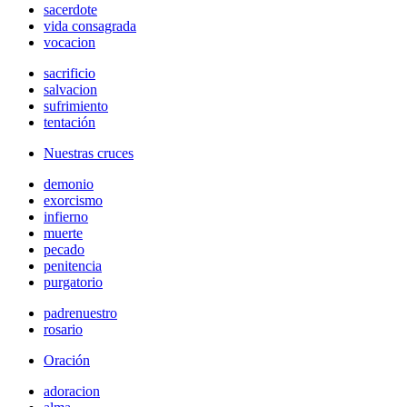
sacerdote
vida consagrada
vocacion
sacrificio
salvacion
sufrimiento
tentación
Nuestras cruces
demonio
exorcismo
infierno
muerte
pecado
penitencia
purgatorio
padrenuestro
rosario
Oración
adoracion