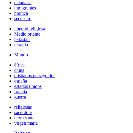
eutanasia
inmigrantes
política
secuestro
libertad religiosa
Medio oriente
pakistan
ucrania
Mundo
áfrica
china
cristianos perseguidos
españa
estados unidos
francia
guerra
religiosas
sacerdote
tierra santa
virgen maria