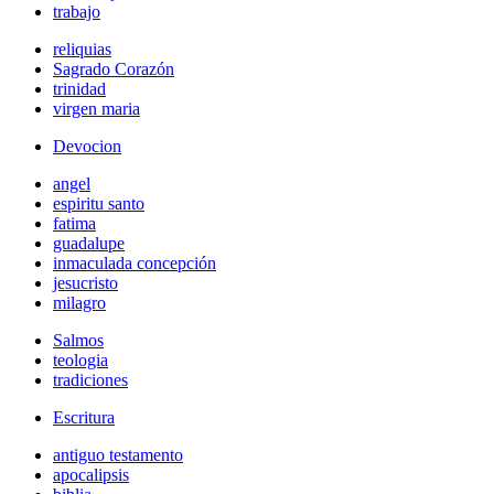
trabajo
reliquias
Sagrado Corazón
trinidad
virgen maria
Devocion
angel
espiritu santo
fatima
guadalupe
inmaculada concepción
jesucristo
milagro
Salmos
teologia
tradiciones
Escritura
antiguo testamento
apocalipsis