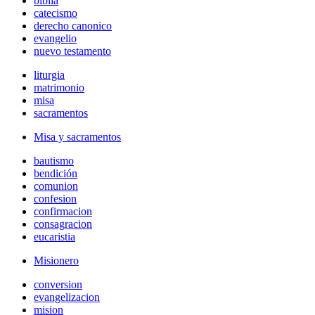
biblia
catecismo
derecho canonico
evangelio
nuevo testamento
liturgia
matrimonio
misa
sacramentos
Misa y sacramentos
bautismo
bendición
comunion
confesion
confirmacion
consagracion
eucaristia
Misionero
conversion
evangelizacion
mision