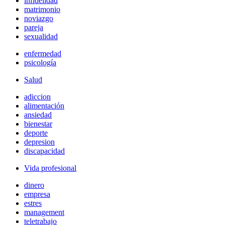
infidelidad
matrimonio
noviazgo
pareja
sexualidad
enfermedad
psicología
Salud
adiccion
alimentación
ansiedad
bienestar
deporte
depresion
discapacidad
Vida profesional
dinero
empresa
estres
management
teletrabajo