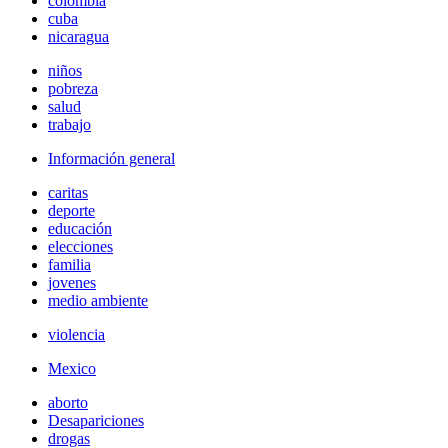
colombia
cuba
nicaragua
niños
pobreza
salud
trabajo
Información general
caritas
deporte
educación
elecciones
familia
jovenes
medio ambiente
violencia
Mexico
aborto
Desapariciones
drogas