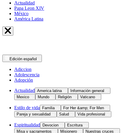
Actualidad
Papa Leon XIV
México
América Latina
Edición
español
Adiccion
Adolescencia
Adopción
Actualidad
America latina
Información general
Mexico
Mundo
Religión
Vaticano
Estilo de vida
Familia
For Her &amp; For Men
Pareja y sexualidad
Salud
Vida profesional
Espiritualidad
Devocion
Escritura
Misa y sacramentos
Misionero
Nuestras cruces