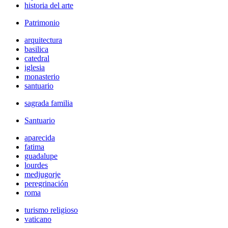
historia del arte
Patrimonio
arquitectura
basilica
catedral
iglesia
monasterio
santuario
sagrada familia
Santuario
aparecida
fatima
guadalupe
lourdes
medjugorje
peregrinación
roma
turismo religioso
vaticano