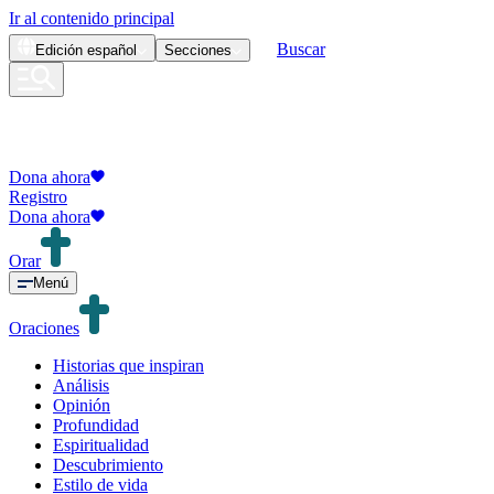
Ir al contenido principal
Buscar
Edición
español
Secciones
Dona ahora
Registro
Dona ahora
Orar
Menú
Oraciones
Historias que inspiran
Análisis
Opinión
Profundidad
Espiritualidad
Descubrimiento
Estilo de vida