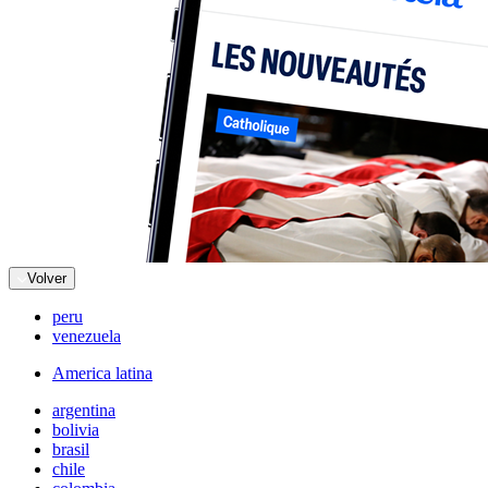
Volver
peru
venezuela
America latina
argentina
bolivia
brasil
chile