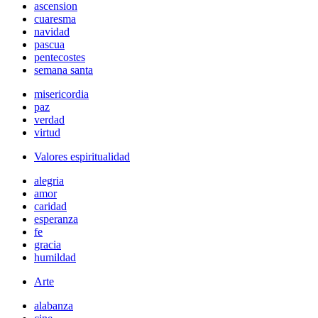
ascension
cuaresma
navidad
pascua
pentecostes
semana santa
misericordia
paz
verdad
virtud
Valores espiritualidad
alegria
amor
caridad
esperanza
fe
gracia
humildad
Arte
alabanza