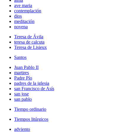
alma
ave maria
contemplación
dios
meditación
novena
Teresa de Ávila
teresa de calcuta
Teresa de Lisieux
Santos
Juan Pablo II
martires
Padre Pío
padres de la iglesia
san Francisco de Asís
san jose
san pablo
Tiempo ordinario
Tiempos litúrgicos
adviento