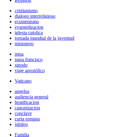
Religión
cristianismo
dialogo interreligioso
ecumenismo
evangelizacion
iglesia catolica
jornada mundial de la juventud
misionero
misa
papa francisco
sinodo
viaje apostólico
Vaticano
angelus
audiencia general
beatificacion
canonizacion
conclave
curia romana
jubileo
Familia