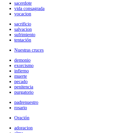
sacerdote
vida consagrada
vocacion
sacrificio
salvacion
sufrimiento
tentación
Nuestras cruces
demonio
exorcismo
infierno
muerte
pecado
penitencia
purgatorio
padrenuestro
rosario
Oración
adoracion