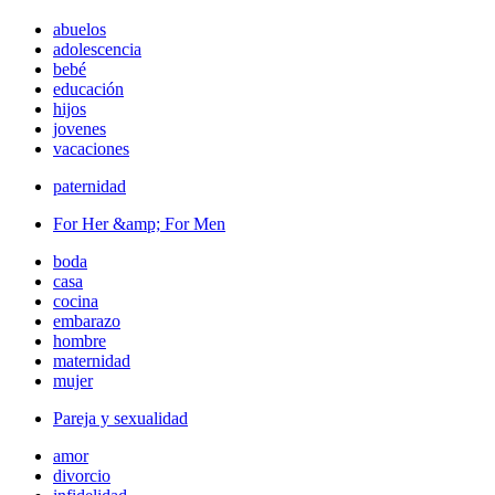
abuelos
adolescencia
bebé
educación
hijos
jovenes
vacaciones
paternidad
For Her &amp; For Men
boda
casa
cocina
embarazo
hombre
maternidad
mujer
Pareja y sexualidad
amor
divorcio