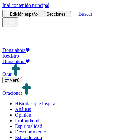
Ir al contenido principal
Buscar
Edición
español
Secciones
Dona ahora
Registro
Dona ahora
Orar
Menú
Oraciones
Historias que inspiran
Análisis
Opinión
Profundidad
Espiritualidad
Descubrimiento
Estilo de vida