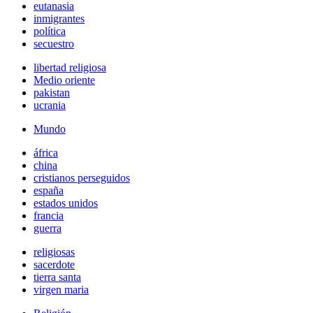
eutanasia
inmigrantes
política
secuestro
libertad religiosa
Medio oriente
pakistan
ucrania
Mundo
áfrica
china
cristianos perseguidos
españa
estados unidos
francia
guerra
religiosas
sacerdote
tierra santa
virgen maria