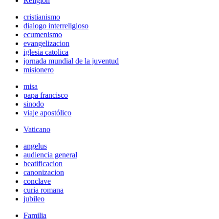
Religión
cristianismo
dialogo interreligioso
ecumenismo
evangelizacion
iglesia catolica
jornada mundial de la juventud
misionero
misa
papa francisco
sinodo
viaje apostólico
Vaticano
angelus
audiencia general
beatificacion
canonizacion
conclave
curia romana
jubileo
Familia