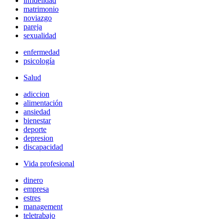
infidelidad
matrimonio
noviazgo
pareja
sexualidad
enfermedad
psicología
Salud
adiccion
alimentación
ansiedad
bienestar
deporte
depresion
discapacidad
Vida profesional
dinero
empresa
estres
management
teletrabajo