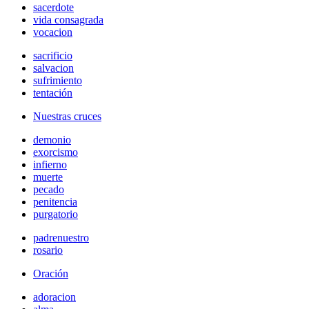
sacerdote
vida consagrada
vocacion
sacrificio
salvacion
sufrimiento
tentación
Nuestras cruces
demonio
exorcismo
infierno
muerte
pecado
penitencia
purgatorio
padrenuestro
rosario
Oración
adoracion