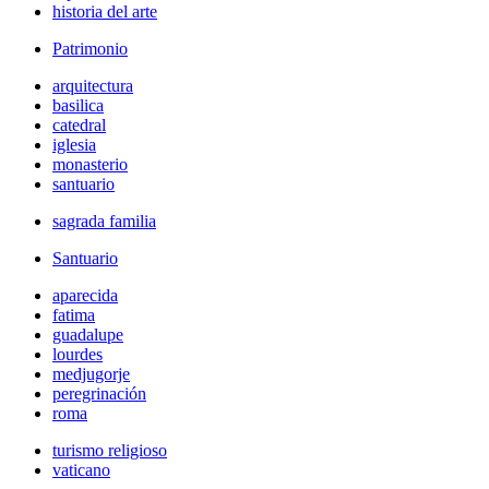
historia del arte
Patrimonio
arquitectura
basilica
catedral
iglesia
monasterio
santuario
sagrada familia
Santuario
aparecida
fatima
guadalupe
lourdes
medjugorje
peregrinación
roma
turismo religioso
vaticano