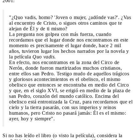
2001:
"¿Quo vadis, homo? 'Joven o mujer, ¿adónde vas?'. ¿Vas
al encuentro de Cristo, o sigues otros caminos que te
alejan de Él y de ti mismo?
La pregunta nos golpea con más fuerza, cuando
recordamos que el lugar donde nos encontramos en este
momento es precisamente el lugar donde, hace 2 mil
años, tuvieron lugar los hechos narrados por la novela y
la película
Quo vadis.
En efecto, nos encontramos en la zona del Circo de
Nerón, donde fueron martirizados muchos cristianos,
entre ellos san Pedro. Testigo mudo de aquellos trágicos
y gloriosos acontecimientos es el obelisco, el mismo
obelisco que entonces se encontraba en medio del Circo
y que, en el siglo XVI, se erigió en medio de la plaza de
san Pedro, corazón del mundo católico. Encima del
obelisco está entronizada la Cruz, para recordarnos que el
cielo y la tierra pasarán, con sus imperios y reinos
humanos, pero Cristo no pasará jamás: Él es el mismo:
ayer, hoy y siempre".
Si no has leído el libro (o visto la película), considera la