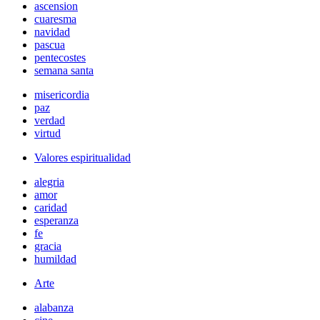
ascension
cuaresma
navidad
pascua
pentecostes
semana santa
misericordia
paz
verdad
virtud
Valores espiritualidad
alegria
amor
caridad
esperanza
fe
gracia
humildad
Arte
alabanza