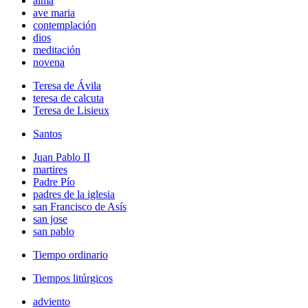
alma
ave maria
contemplación
dios
meditación
novena
Teresa de Ávila
teresa de calcuta
Teresa de Lisieux
Santos
Juan Pablo II
martires
Padre Pío
padres de la iglesia
san Francisco de Asís
san jose
san pablo
Tiempo ordinario
Tiempos litúrgicos
adviento