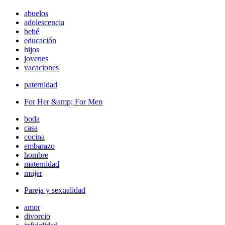
abuelos
adolescencia
bebé
educación
hijos
jovenes
vacaciones
paternidad
For Her &amp; For Men
boda
casa
cocina
embarazo
hombre
maternidad
mujer
Pareja y sexualidad
amor
divorcio