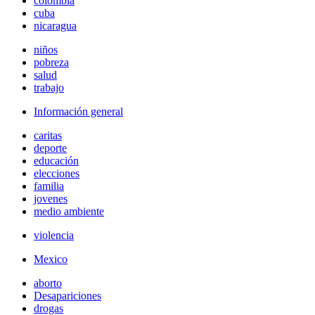
colombia
cuba
nicaragua
niños
pobreza
salud
trabajo
Información general
caritas
deporte
educación
elecciones
familia
jovenes
medio ambiente
violencia
Mexico
aborto
Desapariciones
drogas