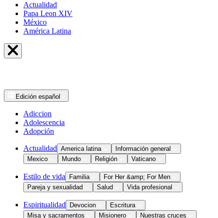
Actualidad
Papa Leon XIV
México
América Latina
Edición
español
Adiccion
Adolescencia
Adopción
Actualidad
America latina
Información general
Mexico
Mundo
Religión
Vaticano
Estilo de vida
Familia
For Her &amp; For Men
Pareja y sexualidad
Salud
Vida profesional
Espiritualidad
Devocion
Escritura
Misa y sacramentos
Misionero
Nuestras cruces