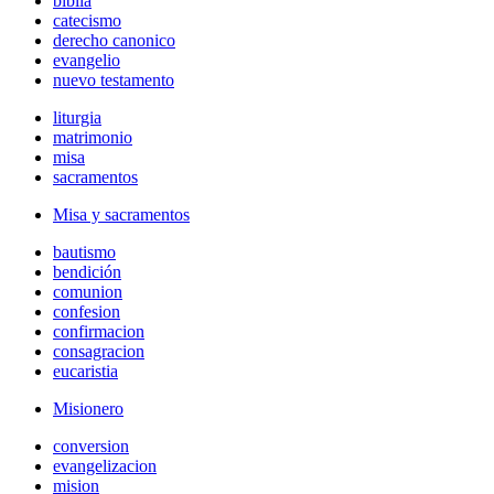
biblia
catecismo
derecho canonico
evangelio
nuevo testamento
liturgia
matrimonio
misa
sacramentos
Misa y sacramentos
bautismo
bendición
comunion
confesion
confirmacion
consagracion
eucaristia
Misionero
conversion
evangelizacion
mision