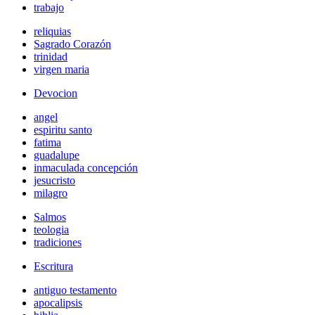
trabajo
reliquias
Sagrado Corazón
trinidad
virgen maria
Devocion
angel
espiritu santo
fatima
guadalupe
inmaculada concepción
jesucristo
milagro
Salmos
teologia
tradiciones
Escritura
antiguo testamento
apocalipsis