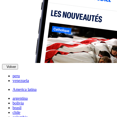
Volver
peru
venezuela
America latina
argentina
bolivia
brasil
chile