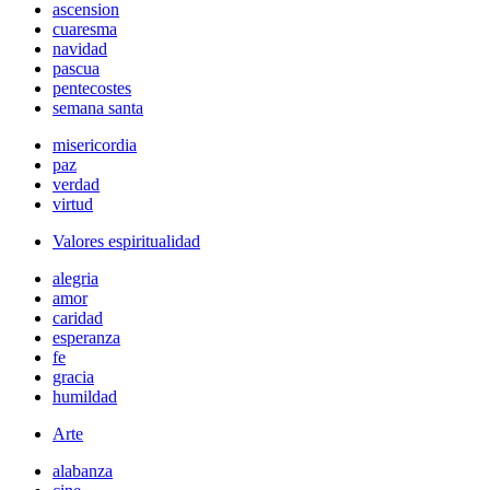
ascension
cuaresma
navidad
pascua
pentecostes
semana santa
misericordia
paz
verdad
virtud
Valores espiritualidad
alegria
amor
caridad
esperanza
fe
gracia
humildad
Arte
alabanza