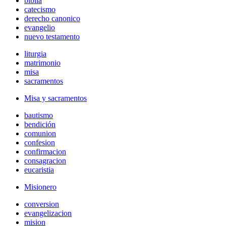
biblia
catecismo
derecho canonico
evangelio
nuevo testamento
liturgia
matrimonio
misa
sacramentos
Misa y sacramentos
bautismo
bendición
comunion
confesion
confirmacion
consagracion
eucaristia
Misionero
conversion
evangelizacion
mision