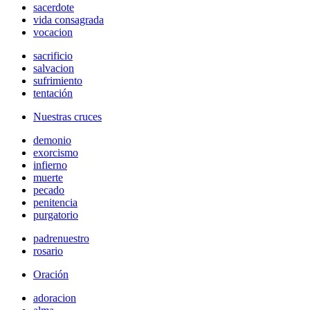
sacerdote
vida consagrada
vocacion
sacrificio
salvacion
sufrimiento
tentación
Nuestras cruces
demonio
exorcismo
infierno
muerte
pecado
penitencia
purgatorio
padrenuestro
rosario
Oración
adoracion