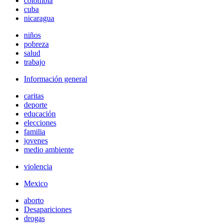
colombia
cuba
nicaragua
niños
pobreza
salud
trabajo
Información general
caritas
deporte
educación
elecciones
familia
jovenes
medio ambiente
violencia
Mexico
aborto
Desapariciones
drogas