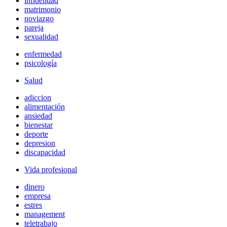
infidelidad
matrimonio
noviazgo
pareja
sexualidad
enfermedad
psicología
Salud
adiccion
alimentación
ansiedad
bienestar
deporte
depresion
discapacidad
Vida profesional
dinero
empresa
estres
management
teletrabajo