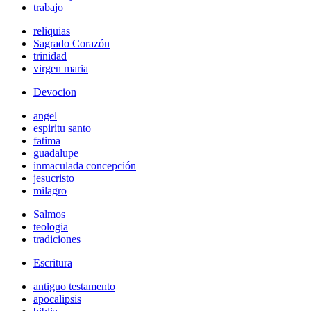
trabajo
reliquias
Sagrado Corazón
trinidad
virgen maria
Devocion
angel
espiritu santo
fatima
guadalupe
inmaculada concepción
jesucristo
milagro
Salmos
teologia
tradiciones
Escritura
antiguo testamento
apocalipsis