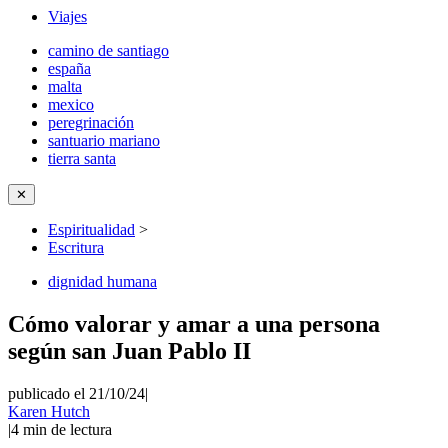
Viajes
camino de santiago
españa
malta
mexico
peregrinación
santuario mariano
tierra santa
✕
Espiritualidad
>
Escritura
dignidad humana
Cómo valorar y amar a una persona
según san Juan Pablo II
publicado el 21/10/24
|
Karen Hutch
|
4
min de lectura