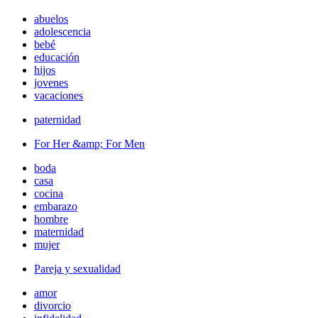
abuelos
adolescencia
bebé
educación
hijos
jovenes
vacaciones
paternidad
For Her &amp; For Men
boda
casa
cocina
embarazo
hombre
maternidad
mujer
Pareja y sexualidad
amor
divorcio