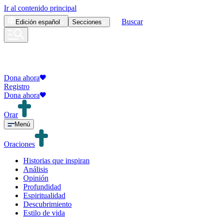
Ir al contenido principal
Buscar
Edición
español
Secciones
Dona ahora
Registro
Dona ahora
Orar
Menú
Oraciones
Historias que inspiran
Análisis
Opinión
Profundidad
Espiritualidad
Descubrimiento
Estilo de vida