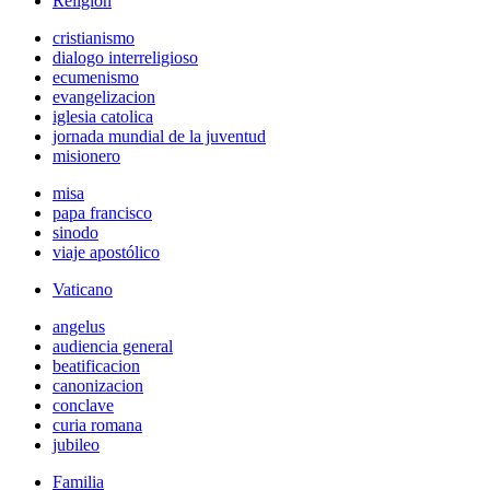
Religión
cristianismo
dialogo interreligioso
ecumenismo
evangelizacion
iglesia catolica
jornada mundial de la juventud
misionero
misa
papa francisco
sinodo
viaje apostólico
Vaticano
angelus
audiencia general
beatificacion
canonizacion
conclave
curia romana
jubileo
Familia