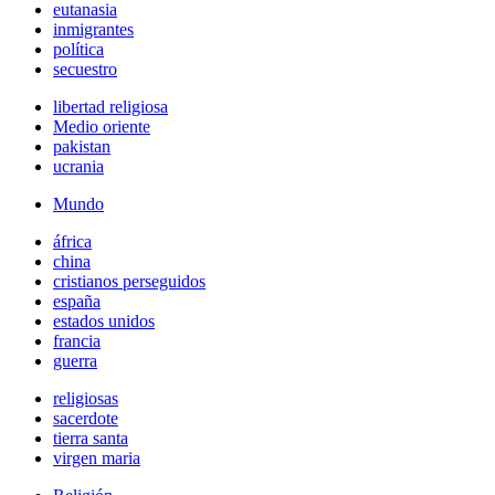
eutanasia
inmigrantes
política
secuestro
libertad religiosa
Medio oriente
pakistan
ucrania
Mundo
áfrica
china
cristianos perseguidos
españa
estados unidos
francia
guerra
religiosas
sacerdote
tierra santa
virgen maria