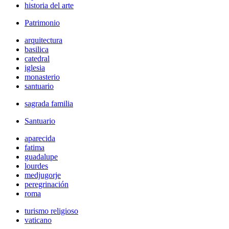
historia del arte
Patrimonio
arquitectura
basilica
catedral
iglesia
monasterio
santuario
sagrada familia
Santuario
aparecida
fatima
guadalupe
lourdes
medjugorje
peregrinación
roma
turismo religioso
vaticano