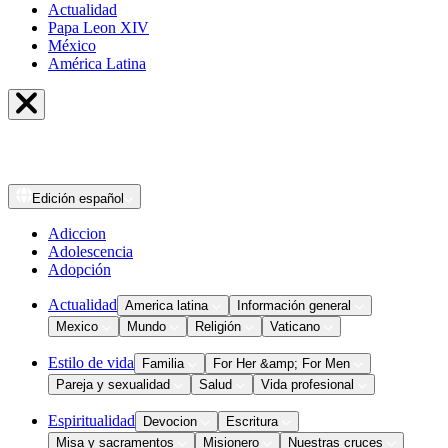
Actualidad
Papa Leon XIV
México
América Latina
Edición
español
Adiccion
Adolescencia
Adopción
Actualidad
America latina
Información general
Mexico
Mundo
Religión
Vaticano
Estilo de vida
Familia
For Her &amp; For Men
Pareja y sexualidad
Salud
Vida profesional
Espiritualidad
Devocion
Escritura
Misa y sacramentos
Misionero
Nuestras cruces