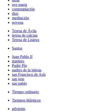
alma
ave maria
contemplación
dios
meditación
novena
Teresa de Ávila
teresa de calcuta
Teresa de Lisieux
Santos
Juan Pablo II
martires
Padre Pío
padres de la iglesia
san Francisco de Asís
san jose
san pablo
Tiempo ordinario
Tiempos litúrgicos
adviento