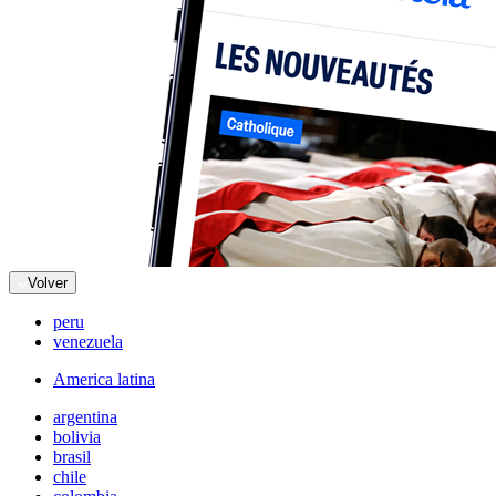
Volver
peru
venezuela
America latina
argentina
bolivia
brasil
chile