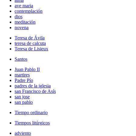
alma
ave maria
contemplación
dios
meditación
novena
Teresa de Ávila
teresa de calcuta
Teresa de Lisieux
Santos
Juan Pablo II
martires
Padre Pío
padres de la iglesia
san Francisco de Asís
san jose
san pablo
Tiempo ordinario
Tiempos litúrgicos
adviento