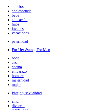
abuelos
adolescencia
bebé
educación
hijos
jovenes
vacaciones
paternidad
For Her &amp; For Men
boda
casa
cocina
embarazo
hombre
maternidad
mujer
Pareja y sexualidad
amor
divorcio