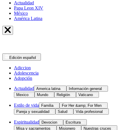
Actualidad
Papa Leon XIV
México
América Latina
Edición
español
Adiccion
Adolescencia
Adopción
Actualidad
America latina
Información general
Mexico
Mundo
Religión
Vaticano
Estilo de vida
Familia
For Her &amp; For Men
Pareja y sexualidad
Salud
Vida profesional
Espiritualidad
Devocion
Escritura
Misa y sacramentos
Misionero
Nuestras cruces