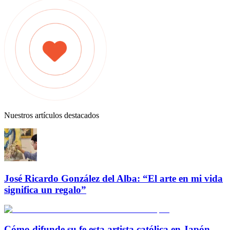
Nuestros artículos destacados
José Ricardo González del Alba: “El arte en mi vida
significa un regalo”
Cómo difunde su fe esta artista católica en Japón