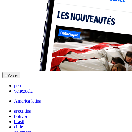
Volver
peru
venezuela
America latina
argentina
bolivia
brasil
chile