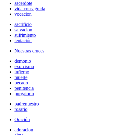
sacerdote
vida consagrada
vocacion
sacrificio
salvacion
sufrimiento
tentación
Nuestras cruces
demonio
exorcismo
infierno
muerte
pecado
penitencia
purgatorio
padrenuestro
rosario
Oración
adoracion