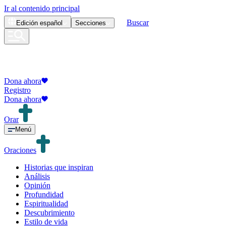
Ir al contenido principal
Buscar
Edición
español
Secciones
Dona ahora
Registro
Dona ahora
Orar
Menú
Oraciones
Historias que inspiran
Análisis
Opinión
Profundidad
Espiritualidad
Descubrimiento
Estilo de vida