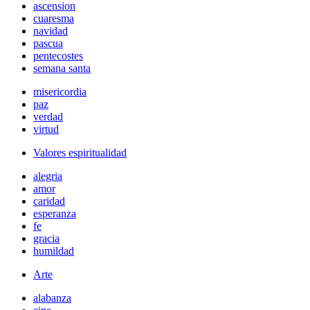
ascension
cuaresma
navidad
pascua
pentecostes
semana santa
misericordia
paz
verdad
virtud
Valores espiritualidad
alegria
amor
caridad
esperanza
fe
gracia
humildad
Arte
alabanza