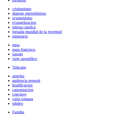
Religión
cristianismo
dialogo interreligioso
ecumenismo
evangelizacion
iglesia catolica
jornada mundial de la juventud
misionero
misa
papa francisco
sinodo
viaje apostólico
Vaticano
angelus
audiencia general
beatificacion
canonizacion
conclave
curia romana
jubileo
Familia