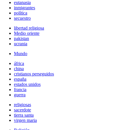
eutanasia
inmigrantes
política
secuestro
libertad religiosa
Medio oriente
pakistan
ucrania
Mundo
áfrica
china
cristianos perseguidos
españa
estados unidos
francia
guerra
religiosas
sacerdote
tierra santa
virgen maria