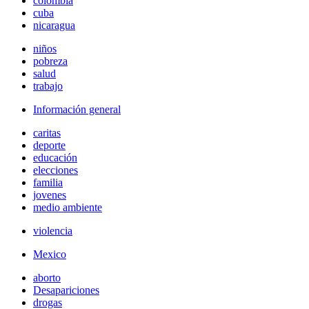
colombia
cuba
nicaragua
niños
pobreza
salud
trabajo
Información general
caritas
deporte
educación
elecciones
familia
jovenes
medio ambiente
violencia
Mexico
aborto
Desapariciones
drogas