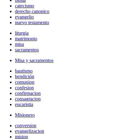
biblia
catecismo
derecho canonico
evangelio
nuevo testamento
liturgia
matrimonio
misa
sacramentos
Misa y sacramentos
bautismo
bendición
comunion
confesion
confirmacion
consagracion
eucaristia
Misionero
conversion
evangelizacion
mision