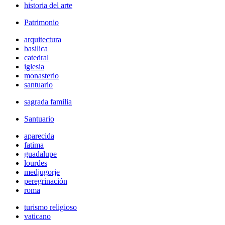
historia del arte
Patrimonio
arquitectura
basilica
catedral
iglesia
monasterio
santuario
sagrada familia
Santuario
aparecida
fatima
guadalupe
lourdes
medjugorje
peregrinación
roma
turismo religioso
vaticano