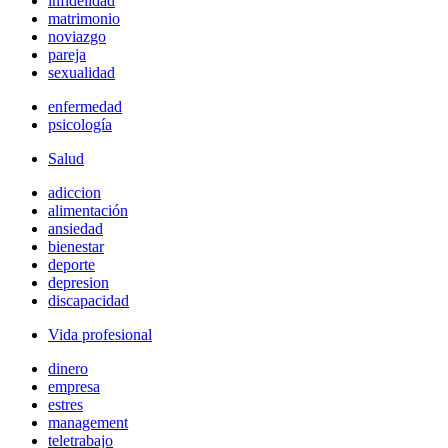
infidelidad
matrimonio
noviazgo
pareja
sexualidad
enfermedad
psicología
Salud
adiccion
alimentación
ansiedad
bienestar
deporte
depresion
discapacidad
Vida profesional
dinero
empresa
estres
management
teletrabajo