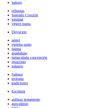
trabajo
reliquias
Sagrado Corazón
trinidad
virgen maria
Devocion
angel
espiritu santo
fatima
guadalupe
inmaculada concepción
jesucristo
milagro
Salmos
teologia
tradiciones
Escritura
antiguo testamento
apocalipsis