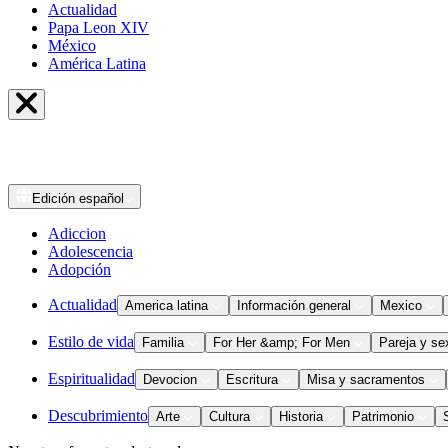
Actualidad
Papa Leon XIV
México
América Latina
Edición
español
Adiccion
Adolescencia
Adopción
Actualidad
America latina
Información general
Mexico
Estilo de vida
Familia
For Her &amp; For Men
Pareja y se
Espiritualidad
Devocion
Escritura
Misa y sacramentos
Descubrimiento
Arte
Cultura
Historia
Patrimonio