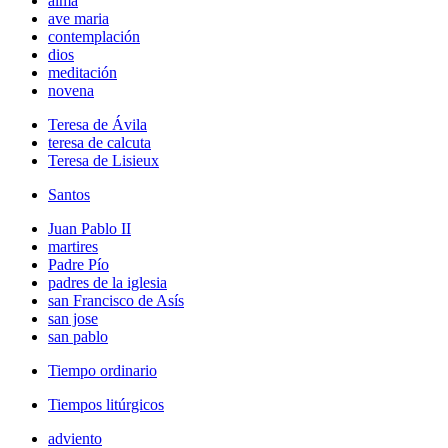
alma
ave maria
contemplación
dios
meditación
novena
Teresa de Ávila
teresa de calcuta
Teresa de Lisieux
Santos
Juan Pablo II
martires
Padre Pío
padres de la iglesia
san Francisco de Asís
san jose
san pablo
Tiempo ordinario
Tiempos litúrgicos
adviento