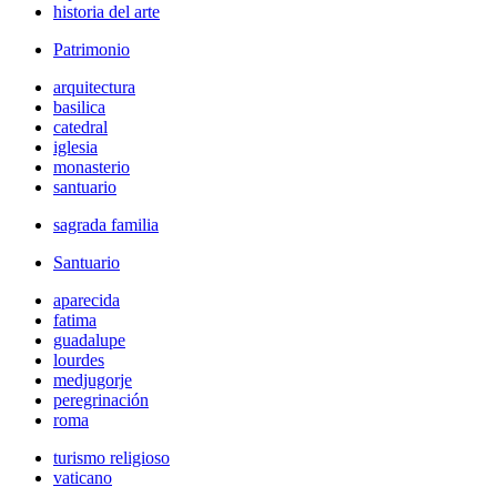
historia del arte
Patrimonio
arquitectura
basilica
catedral
iglesia
monasterio
santuario
sagrada familia
Santuario
aparecida
fatima
guadalupe
lourdes
medjugorje
peregrinación
roma
turismo religioso
vaticano