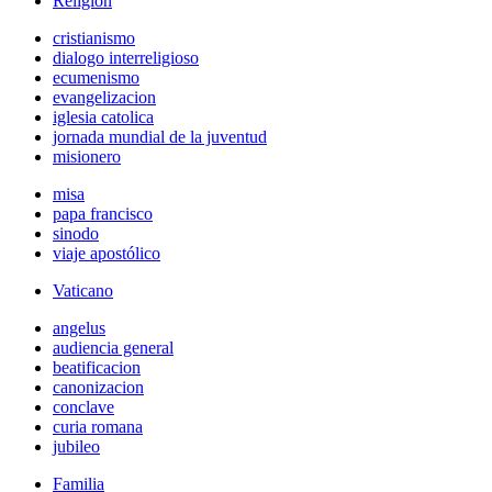
Religión
cristianismo
dialogo interreligioso
ecumenismo
evangelizacion
iglesia catolica
jornada mundial de la juventud
misionero
misa
papa francisco
sinodo
viaje apostólico
Vaticano
angelus
audiencia general
beatificacion
canonizacion
conclave
curia romana
jubileo
Familia