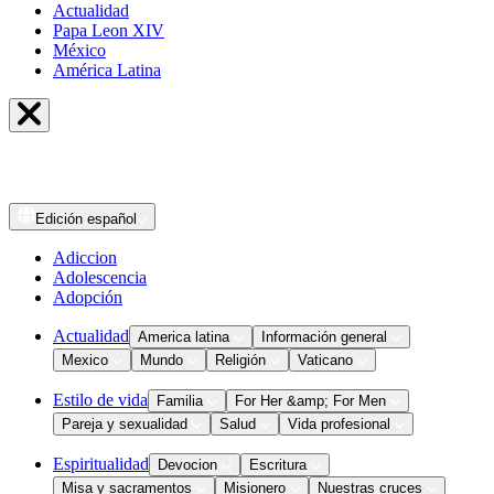
Actualidad
Papa Leon XIV
México
América Latina
Edición
español
Adiccion
Adolescencia
Adopción
Actualidad
America latina
Información general
Mexico
Mundo
Religión
Vaticano
Estilo de vida
Familia
For Her &amp; For Men
Pareja y sexualidad
Salud
Vida profesional
Espiritualidad
Devocion
Escritura
Misa y sacramentos
Misionero
Nuestras cruces