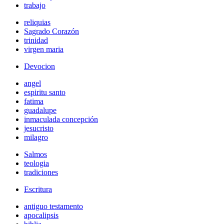
trabajo
reliquias
Sagrado Corazón
trinidad
virgen maria
Devocion
angel
espiritu santo
fatima
guadalupe
inmaculada concepción
jesucristo
milagro
Salmos
teologia
tradiciones
Escritura
antiguo testamento
apocalipsis