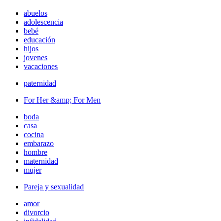
abuelos
adolescencia
bebé
educación
hijos
jovenes
vacaciones
paternidad
For Her &amp; For Men
boda
casa
cocina
embarazo
hombre
maternidad
mujer
Pareja y sexualidad
amor
divorcio