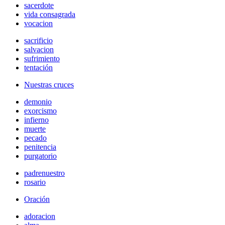
sacerdote
vida consagrada
vocacion
sacrificio
salvacion
sufrimiento
tentación
Nuestras cruces
demonio
exorcismo
infierno
muerte
pecado
penitencia
purgatorio
padrenuestro
rosario
Oración
adoracion