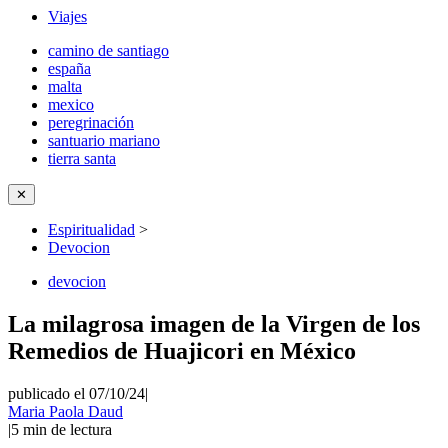
Viajes
camino de santiago
españa
malta
mexico
peregrinación
santuario mariano
tierra santa
✕
Espiritualidad
>
Devocion
devocion
La milagrosa imagen de la Virgen de los
Remedios de Huajicori en México
publicado el 07/10/24
|
Maria Paola Daud
|
5
min de lectura