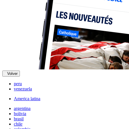
Volver
peru
venezuela
America latina
argentina
bolivia
brasil
chile