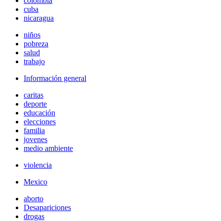
colombia
cuba
nicaragua
niños
pobreza
salud
trabajo
Información general
caritas
deporte
educación
elecciones
familia
jovenes
medio ambiente
violencia
Mexico
aborto
Desapariciones
drogas