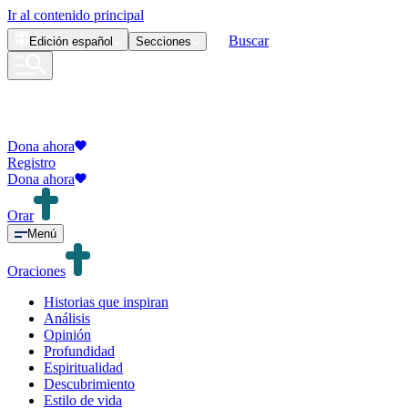
Ir al contenido principal
Buscar
Edición
español
Secciones
Dona ahora
Registro
Dona ahora
Orar
Menú
Oraciones
Historias que inspiran
Análisis
Opinión
Profundidad
Espiritualidad
Descubrimiento
Estilo de vida