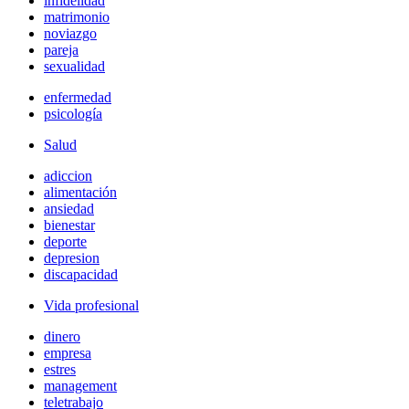
infidelidad
matrimonio
noviazgo
pareja
sexualidad
enfermedad
psicología
Salud
adiccion
alimentación
ansiedad
bienestar
deporte
depresion
discapacidad
Vida profesional
dinero
empresa
estres
management
teletrabajo