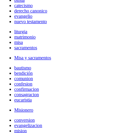
biblia
catecismo
derecho canonico
evangelio
nuevo testamento
liturgia
matrimonio
misa
sacramentos
Misa y sacramentos
bautismo
bendición
comunion
confesion
confirmacion
consagracion
eucaristia
Misionero
conversion
evangelizacion
mision