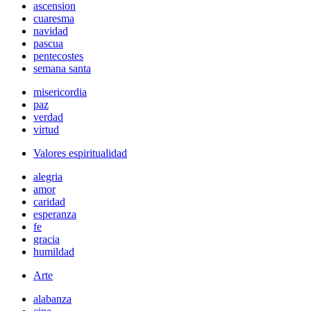
ascension
cuaresma
navidad
pascua
pentecostes
semana santa
misericordia
paz
verdad
virtud
Valores espiritualidad
alegria
amor
caridad
esperanza
fe
gracia
humildad
Arte
alabanza