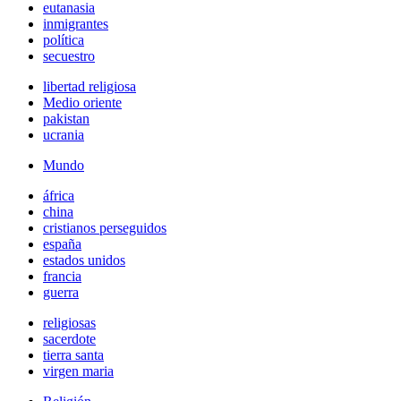
eutanasia
inmigrantes
política
secuestro
libertad religiosa
Medio oriente
pakistan
ucrania
Mundo
áfrica
china
cristianos perseguidos
españa
estados unidos
francia
guerra
religiosas
sacerdote
tierra santa
virgen maria