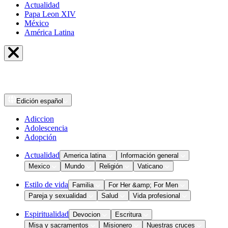
Actualidad
Papa Leon XIV
México
América Latina
Edición
español
Adiccion
Adolescencia
Adopción
Actualidad
America latina
Información general
Mexico
Mundo
Religión
Vaticano
Estilo de vida
Familia
For Her &amp; For Men
Pareja y sexualidad
Salud
Vida profesional
Espiritualidad
Devocion
Escritura
Misa y sacramentos
Misionero
Nuestras cruces