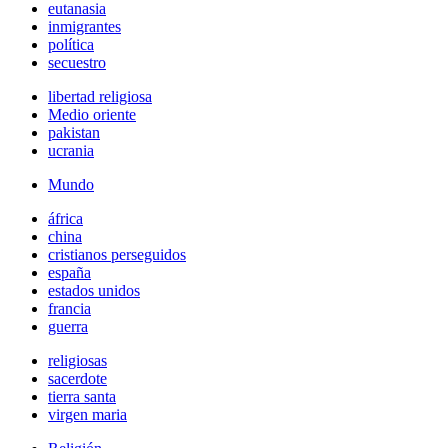
eutanasia
inmigrantes
política
secuestro
libertad religiosa
Medio oriente
pakistan
ucrania
Mundo
áfrica
china
cristianos perseguidos
españa
estados unidos
francia
guerra
religiosas
sacerdote
tierra santa
virgen maria