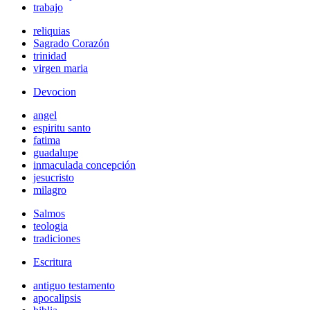
trabajo
reliquias
Sagrado Corazón
trinidad
virgen maria
Devocion
angel
espiritu santo
fatima
guadalupe
inmaculada concepción
jesucristo
milagro
Salmos
teologia
tradiciones
Escritura
antiguo testamento
apocalipsis