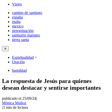
Viajes
camino de santiago
españa
malta
mexico
peregrinación
santuario mariano
tierra santa
✕
Espiritualidad
>
Oración
humildad
La respuesta de Jesús para quienes
desean destacar y sentirse importantes
publicado el 25/09/24
|
Mónica Muñoz
|
3
min de lectura