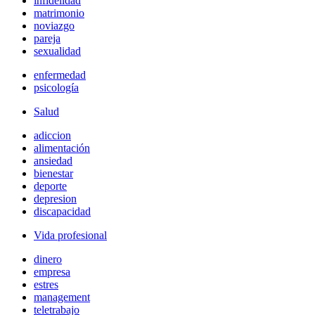
infidelidad
matrimonio
noviazgo
pareja
sexualidad
enfermedad
psicología
Salud
adiccion
alimentación
ansiedad
bienestar
deporte
depresion
discapacidad
Vida profesional
dinero
empresa
estres
management
teletrabajo