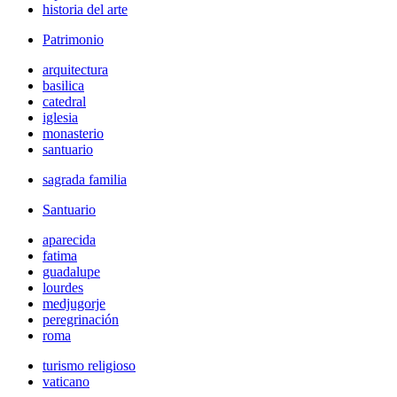
historia del arte
Patrimonio
arquitectura
basilica
catedral
iglesia
monasterio
santuario
sagrada familia
Santuario
aparecida
fatima
guadalupe
lourdes
medjugorje
peregrinación
roma
turismo religioso
vaticano