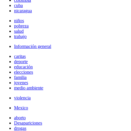
colombia
cuba
nicaragua
niños
pobreza
salud
trabajo
Información general
caritas
deporte
educación
elecciones
familia
jovenes
medio ambiente
violencia
Mexico
aborto
Desapariciones
drogas