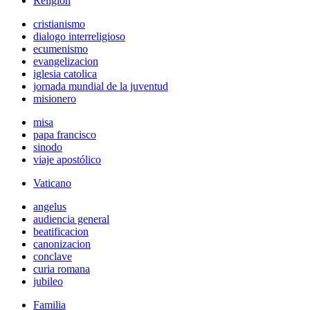
Religión
cristianismo
dialogo interreligioso
ecumenismo
evangelizacion
iglesia catolica
jornada mundial de la juventud
misionero
misa
papa francisco
sinodo
viaje apostólico
Vaticano
angelus
audiencia general
beatificacion
canonizacion
conclave
curia romana
jubileo
Familia