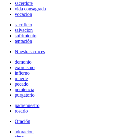
sacerdote
vida consagrada
vocacion
sacrificio
salvacion
sufrimiento
tentación
Nuestras cruces
demonio
exorcismo
infierno
muerte
pecado
penitencia
purgatorio
padrenuestro
rosario
Oración
adoracion