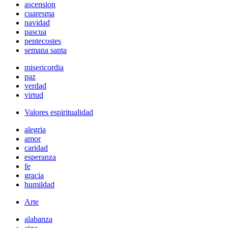
ascension
cuaresma
navidad
pascua
pentecostes
semana santa
misericordia
paz
verdad
virtud
Valores espiritualidad
alegria
amor
caridad
esperanza
fe
gracia
humildad
Arte
alabanza