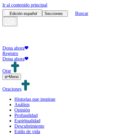
Ir al contenido principal
Buscar
Edición
español
Secciones
Dona ahora
Registro
Dona ahora
Orar
Menú
Oraciones
Historias que inspiran
Análisis
Opinión
Profundidad
Espiritualidad
Descubrimiento
Estilo de vida