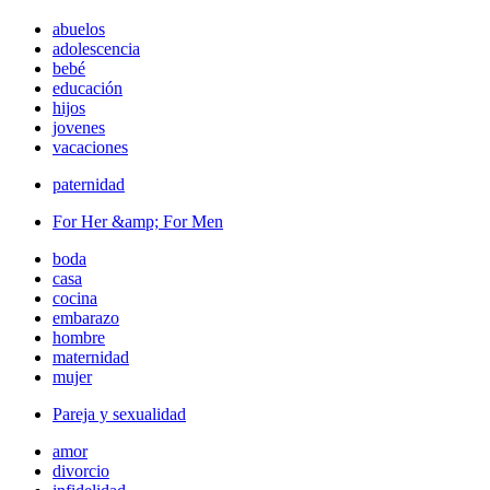
abuelos
adolescencia
bebé
educación
hijos
jovenes
vacaciones
paternidad
For Her &amp; For Men
boda
casa
cocina
embarazo
hombre
maternidad
mujer
Pareja y sexualidad
amor
divorcio