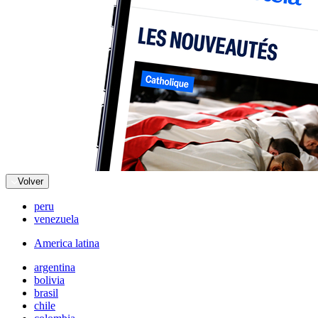
Volver
peru
venezuela
America latina
argentina
bolivia
brasil
chile