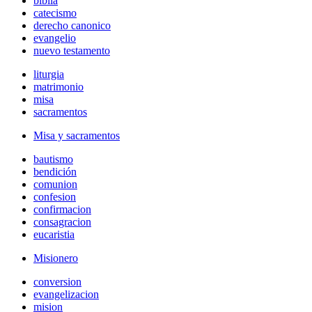
biblia
catecismo
derecho canonico
evangelio
nuevo testamento
liturgia
matrimonio
misa
sacramentos
Misa y sacramentos
bautismo
bendición
comunion
confesion
confirmacion
consagracion
eucaristia
Misionero
conversion
evangelizacion
mision