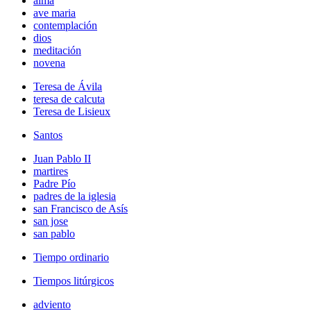
alma
ave maria
contemplación
dios
meditación
novena
Teresa de Ávila
teresa de calcuta
Teresa de Lisieux
Santos
Juan Pablo II
martires
Padre Pío
padres de la iglesia
san Francisco de Asís
san jose
san pablo
Tiempo ordinario
Tiempos litúrgicos
adviento