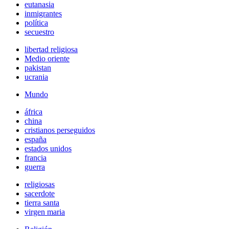
eutanasia
inmigrantes
política
secuestro
libertad religiosa
Medio oriente
pakistan
ucrania
Mundo
áfrica
china
cristianos perseguidos
españa
estados unidos
francia
guerra
religiosas
sacerdote
tierra santa
virgen maria