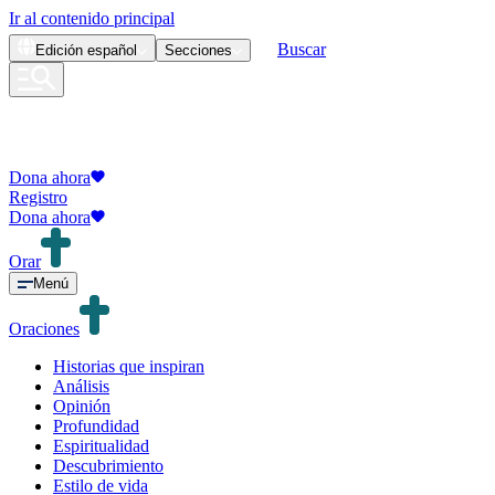
Ir al contenido principal
Buscar
Edición
español
Secciones
Dona ahora
Registro
Dona ahora
Orar
Menú
Oraciones
Historias que inspiran
Análisis
Opinión
Profundidad
Espiritualidad
Descubrimiento
Estilo de vida