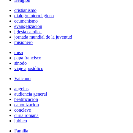
Religión
cristianismo
dialogo interreligioso
ecumenismo
evangelizacion
iglesia catolica
jornada mundial de la juventud
misionero
misa
papa francisco
sinodo
viaje apostólico
Vaticano
angelus
audiencia general
beatificacion
canonizacion
conclave
curia romana
jubileo
Familia