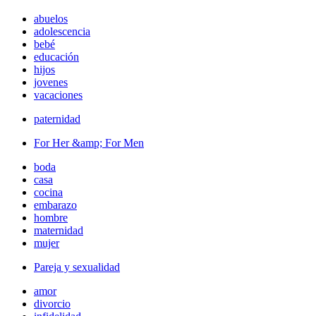
abuelos
adolescencia
bebé
educación
hijos
jovenes
vacaciones
paternidad
For Her &amp; For Men
boda
casa
cocina
embarazo
hombre
maternidad
mujer
Pareja y sexualidad
amor
divorcio