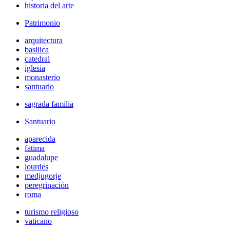
historia del arte
Patrimonio
arquitectura
basilica
catedral
iglesia
monasterio
santuario
sagrada familia
Santuario
aparecida
fatima
guadalupe
lourdes
medjugorje
peregrinación
roma
turismo religioso
vaticano