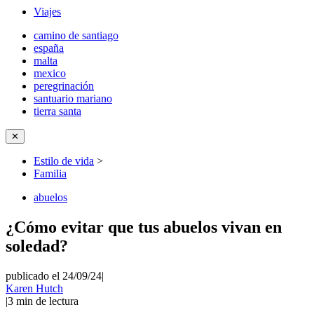
Viajes
camino de santiago
españa
malta
mexico
peregrinación
santuario mariano
tierra santa
✕
Estilo de vida
>
Familia
abuelos
¿Cómo evitar que tus abuelos vivan en
soledad?
publicado el 24/09/24
|
Karen Hutch
|
3
min de lectura