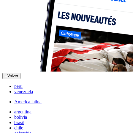
Volver
peru
venezuela
America latina
argentina
bolivia
brasil
chile