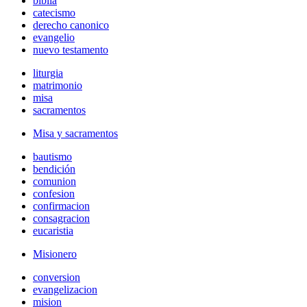
biblia
catecismo
derecho canonico
evangelio
nuevo testamento
liturgia
matrimonio
misa
sacramentos
Misa y sacramentos
bautismo
bendición
comunion
confesion
confirmacion
consagracion
eucaristia
Misionero
conversion
evangelizacion
mision