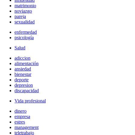
infidelidad
matrimonio
noviazgo
pareja
sexualidad
enfermedad
psicología
Salud
adiccion
alimentación
ansiedad
bienestar
deporte
depresion
discapacidad
Vida profesional
dinero
empresa
estres
management
teletrabajo