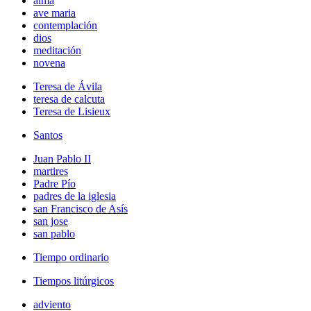
alma
ave maria
contemplación
dios
meditación
novena
Teresa de Ávila
teresa de calcuta
Teresa de Lisieux
Santos
Juan Pablo II
martires
Padre Pío
padres de la iglesia
san Francisco de Asís
san jose
san pablo
Tiempo ordinario
Tiempos litúrgicos
adviento