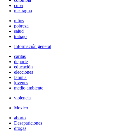
colombia
cuba
nicaragua
niños
pobreza
salud
trabajo
Información general
caritas
deporte
educación
elecciones
familia
jovenes
medio ambiente
violencia
Mexico
aborto
Desapariciones
drogas