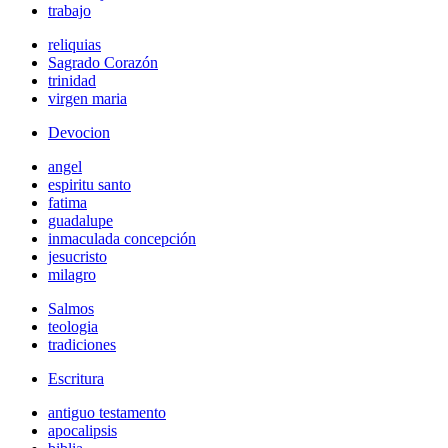
trabajo
reliquias
Sagrado Corazón
trinidad
virgen maria
Devocion
angel
espiritu santo
fatima
guadalupe
inmaculada concepción
jesucristo
milagro
Salmos
teologia
tradiciones
Escritura
antiguo testamento
apocalipsis