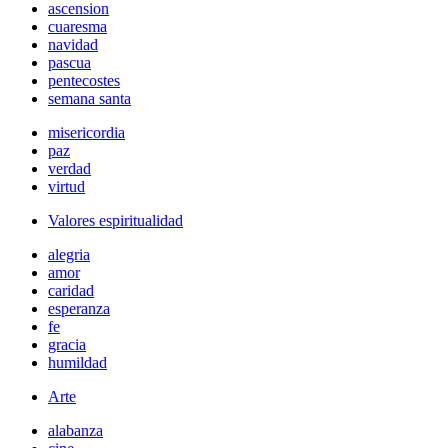
ascension
cuaresma
navidad
pascua
pentecostes
semana santa
misericordia
paz
verdad
virtud
Valores espiritualidad
alegria
amor
caridad
esperanza
fe
gracia
humildad
Arte
alabanza