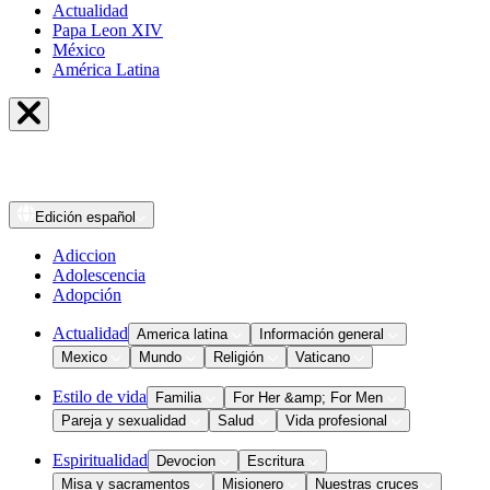
Actualidad
Papa Leon XIV
México
América Latina
Edición
español
Adiccion
Adolescencia
Adopción
Actualidad
America latina
Información general
Mexico
Mundo
Religión
Vaticano
Estilo de vida
Familia
For Her &amp; For Men
Pareja y sexualidad
Salud
Vida profesional
Espiritualidad
Devocion
Escritura
Misa y sacramentos
Misionero
Nuestras cruces