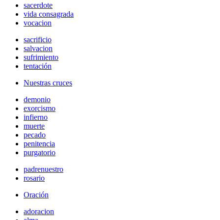
sacerdote
vida consagrada
vocacion
sacrificio
salvacion
sufrimiento
tentación
Nuestras cruces
demonio
exorcismo
infierno
muerte
pecado
penitencia
purgatorio
padrenuestro
rosario
Oración
adoracion