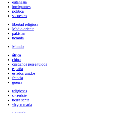
eutanasia
inmigrantes
política
secuestro
libertad religiosa
Medio oriente
pakistan
ucrania
Mundo
áfrica
china
cristianos perseguidos
españa
estados unidos
francia
guerra
religiosas
sacerdote
tierra santa
virgen maria