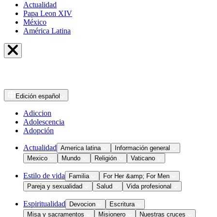
Actualidad
Papa Leon XIV
México
América Latina
Edición
español
Adiccion
Adolescencia
Adopción
Actualidad
America latina
Información general
Mexico
Mundo
Religión
Vaticano
Estilo de vida
Familia
For Her &amp; For Men
Pareja y sexualidad
Salud
Vida profesional
Espiritualidad
Devocion
Escritura
Misa y sacramentos
Misionero
Nuestras cruces