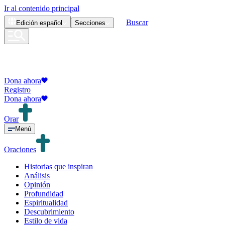
Ir al contenido principal
Buscar
Edición
español
Secciones
Dona ahora
Registro
Dona ahora
Orar
Menú
Oraciones
Historias que inspiran
Análisis
Opinión
Profundidad
Espiritualidad
Descubrimiento
Estilo de vida