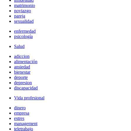
infidelidad
matrimonio
noviazgo
pareja
sexualidad
enfermedad
psicología
Salud
adiccion
alimentación
ansiedad
bienestar
deporte
depresion
discapacidad
Vida profesional
dinero
empresa
estres
management
teletrabajo