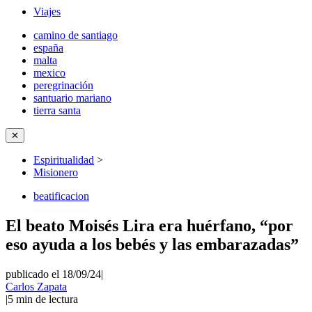
Viajes
camino de santiago
españa
malta
mexico
peregrinación
santuario mariano
tierra santa
✕
Espiritualidad
>
Misionero
beatificacion
El beato Moisés Lira era huérfano, “por
eso ayuda a los bebés y las embarazadas”
publicado el 18/09/24
|
Carlos Zapata
|
5
min de lectura