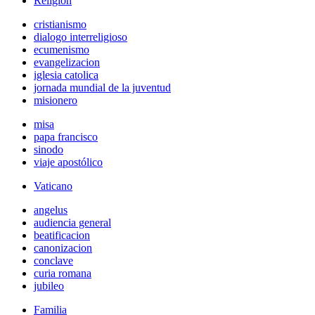
Religión
cristianismo
dialogo interreligioso
ecumenismo
evangelizacion
iglesia catolica
jornada mundial de la juventud
misionero
misa
papa francisco
sinodo
viaje apostólico
Vaticano
angelus
audiencia general
beatificacion
canonizacion
conclave
curia romana
jubileo
Familia