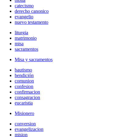
biblia
catecismo
derecho canonico
evangelio
nuevo testamento
liturgia
matrimonio
misa
sacramentos
Misa y sacramentos
bautismo
bendición
comunion
confesion
confirmacion
consagracion
eucaristia
Misionero
conversion
evangelizacion
mision