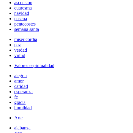
ascension
cuaresma
navidad
pascua
pentecostes
semana santa
misericordia
paz
verdad
virtud
Valores espiritualidad
alegria
amor
caridad
esperanza
fe
gracia
humildad
Arte
alabanza