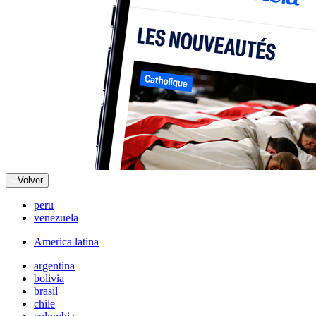
Volver
peru
venezuela
America latina
argentina
bolivia
brasil
chile