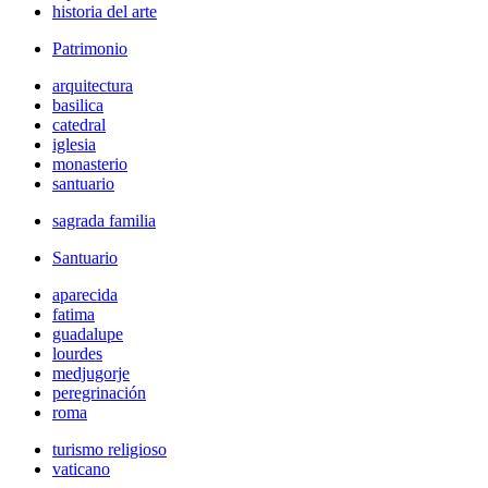
historia del arte
Patrimonio
arquitectura
basilica
catedral
iglesia
monasterio
santuario
sagrada familia
Santuario
aparecida
fatima
guadalupe
lourdes
medjugorje
peregrinación
roma
turismo religioso
vaticano