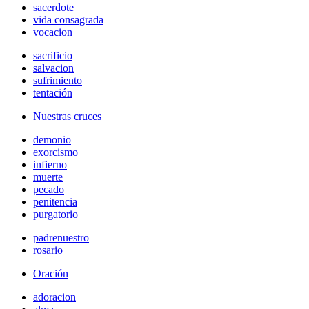
sacerdote
vida consagrada
vocacion
sacrificio
salvacion
sufrimiento
tentación
Nuestras cruces
demonio
exorcismo
infierno
muerte
pecado
penitencia
purgatorio
padrenuestro
rosario
Oración
adoracion