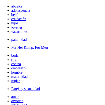
abuelos
adolescencia
bebé
educación
hijos
jovenes
vacaciones
paternidad
For Her &amp; For Men
boda
casa
cocina
embarazo
hombre
maternidad
mujer
Pareja y sexualidad
amor
divorcio