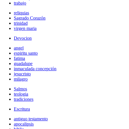
trabajo
reliquias
Sagrado Corazón
trinidad
virgen maria
Devocion
angel
espiritu santo
fatima
guadalupe
inmaculada concepción
jesucristo
milagro
Salmos
teologia
tradiciones
Escritura
antiguo testamento
apocalipsis