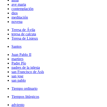
alma
ave maria
contemplación
dios
meditación
novena
Teresa de Ávila
teresa de calcuta
Teresa de Lisieux
Santos
Juan Pablo II
martires
Padre Pío
padres de la iglesia
san Francisco de Asís
san jose
san pablo
Tiempo ordinario
Tiempos litúrgicos
adviento