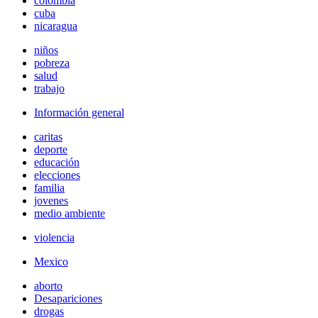
colombia
cuba
nicaragua
niños
pobreza
salud
trabajo
Información general
caritas
deporte
educación
elecciones
familia
jovenes
medio ambiente
violencia
Mexico
aborto
Desapariciones
drogas