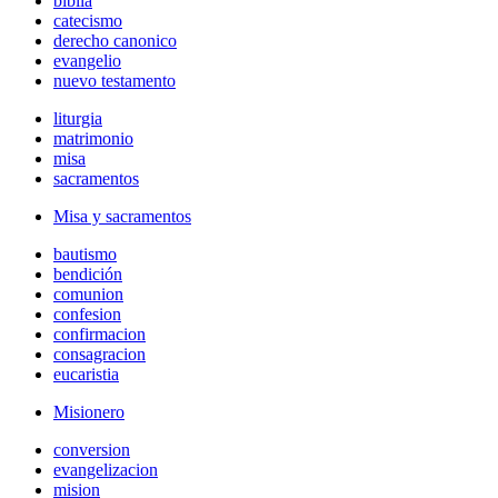
biblia
catecismo
derecho canonico
evangelio
nuevo testamento
liturgia
matrimonio
misa
sacramentos
Misa y sacramentos
bautismo
bendición
comunion
confesion
confirmacion
consagracion
eucaristia
Misionero
conversion
evangelizacion
mision