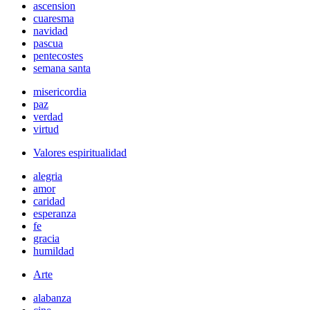
ascension
cuaresma
navidad
pascua
pentecostes
semana santa
misericordia
paz
verdad
virtud
Valores espiritualidad
alegria
amor
caridad
esperanza
fe
gracia
humildad
Arte
alabanza