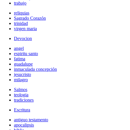
trabajo
reliquias
Sagrado Corazón
trinidad
virgen maria
Devocion
angel
espiritu santo
fatima
guadalupe
inmaculada concepción
jesucristo
milagro
Salmos
teologia
tradiciones
Escritura
antiguo testamento
apocalipsis