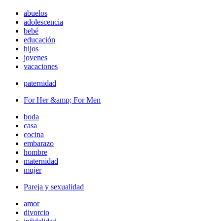
abuelos
adolescencia
bebé
educación
hijos
jovenes
vacaciones
paternidad
For Her &amp; For Men
boda
casa
cocina
embarazo
hombre
maternidad
mujer
Pareja y sexualidad
amor
divorcio