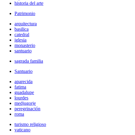
historia del arte
Patrimonio
arquitectura
basilica
catedral
iglesia
monasterio
santuario
sagrada familia
Santuario
aparecida
fatima
guadalupe
lourdes
medjugorje
peregrinación
roma
turismo religioso
vaticano