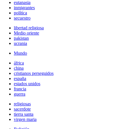
eutanasia
inmigrantes
política
secuestro
libertad religiosa
Medio oriente
pakistan
ucrania
Mundo
áfrica
china
cristianos perseguidos
españa
estados unidos
francia
guerra
religiosas
sacerdote
tierra santa
virgen maria