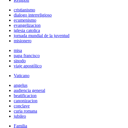
Religión
cristianismo
dialogo interreligioso
ecumenismo
evangelizacion
iglesia catolica
jornada mundial de la juventud
misionero
misa
papa francisco
sinodo
viaje apostólico
Vaticano
angelus
audiencia general
beatificacion
canonizacion
conclave
curia romana
jubileo
Familia