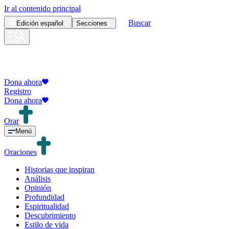
Ir al contenido principal
Buscar
Edición
español
Secciones
Dona ahora
Registro
Dona ahora
Orar
Menú
Oraciones
Historias que inspiran
Análisis
Opinión
Profundidad
Espiritualidad
Descubrimiento
Estilo de vida