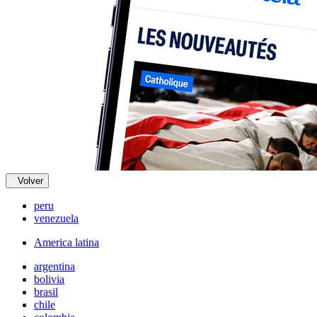
Volver
peru
venezuela
America latina
argentina
bolivia
brasil
chile