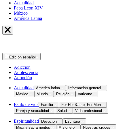
Actualidad
Papa Leon XIV
México
América Latina
Edición
español
Adiccion
Adolescencia
Adopción
Actualidad
America latina
Información general
Mexico
Mundo
Religión
Vaticano
Estilo de vida
Familia
For Her &amp; For Men
Pareja y sexualidad
Salud
Vida profesional
Espiritualidad
Devocion
Escritura
Misa y sacramentos
Misionero
Nuestras cruces