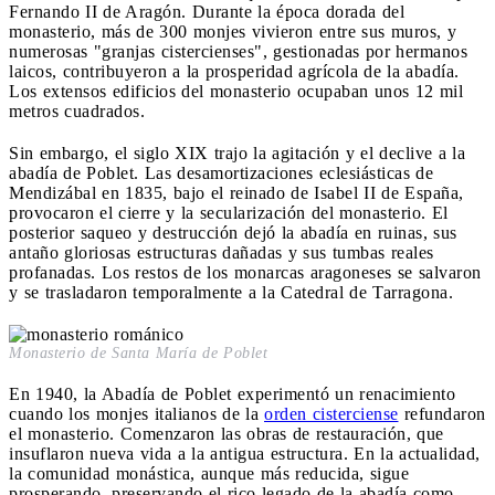
Fernando II de Aragón. Durante la época dorada del
monasterio, más de 300 monjes vivieron entre sus muros, y
numerosas "granjas cistercienses", gestionadas por hermanos
laicos, contribuyeron a la prosperidad agrícola de la abadía.
Los extensos edificios del monasterio ocupaban unos 12 mil
metros cuadrados.
Sin embargo, el siglo XIX trajo la agitación y el declive a la
abadía de Poblet. Las desamortizaciones eclesiásticas de
Mendizábal en 1835, bajo el reinado de Isabel II de España,
provocaron el cierre y la secularización del monasterio. El
posterior saqueo y destrucción dejó la abadía en ruinas, sus
antaño gloriosas estructuras dañadas y sus tumbas reales
profanadas. Los restos de los monarcas aragoneses se salvaron
y se trasladaron temporalmente a la Catedral de Tarragona.
Monasterio de Santa María de Poblet
En 1940, la Abadía de Poblet experimentó un renacimiento
cuando los monjes italianos de la
orden cisterciense
refundaron
el monasterio. Comenzaron las obras de restauración, que
insuflaron nueva vida a la antigua estructura. En la actualidad,
la comunidad monástica, aunque más reducida, sigue
prosperando, preservando el rico legado de la abadía como