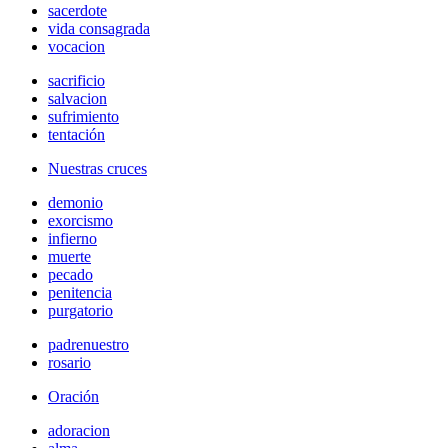
sacerdote
vida consagrada
vocacion
sacrificio
salvacion
sufrimiento
tentación
Nuestras cruces
demonio
exorcismo
infierno
muerte
pecado
penitencia
purgatorio
padrenuestro
rosario
Oración
adoracion