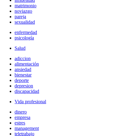
infidelidad
matrimonio
noviazgo
pareja
sexualidad
enfermedad
psicología
Salud
adiccion
alimentación
ansiedad
bienestar
deporte
depresion
discapacidad
Vida profesional
dinero
empresa
estres
management
teletrabajo