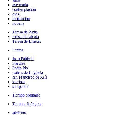
alma
ave maria
contemplación
dios
meditación
novena
Teresa de Ávila
teresa de calcuta
Teresa de Lisieux
Santos
Juan Pablo II
martires
Padre Pío
padres de la iglesia
san Francisco de Asís
san jose
san pablo
Tiempo ordinario
Tiempos litúrgicos
adviento