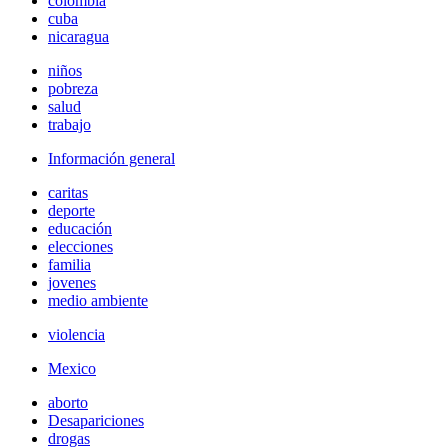
colombia
cuba
nicaragua
niños
pobreza
salud
trabajo
Información general
caritas
deporte
educación
elecciones
familia
jovenes
medio ambiente
violencia
Mexico
aborto
Desapariciones
drogas