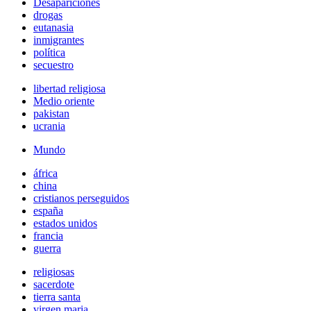
Desapariciones
drogas
eutanasia
inmigrantes
política
secuestro
libertad religiosa
Medio oriente
pakistan
ucrania
Mundo
áfrica
china
cristianos perseguidos
españa
estados unidos
francia
guerra
religiosas
sacerdote
tierra santa
virgen maria