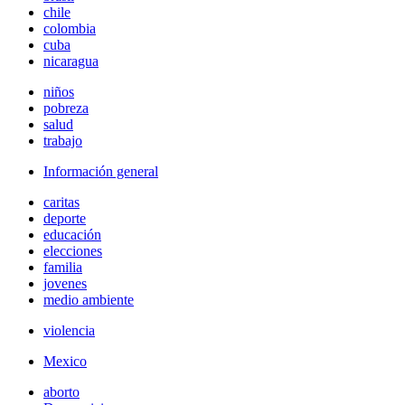
chile
colombia
cuba
nicaragua
niños
pobreza
salud
trabajo
Información general
caritas
deporte
educación
elecciones
familia
jovenes
medio ambiente
violencia
Mexico
aborto