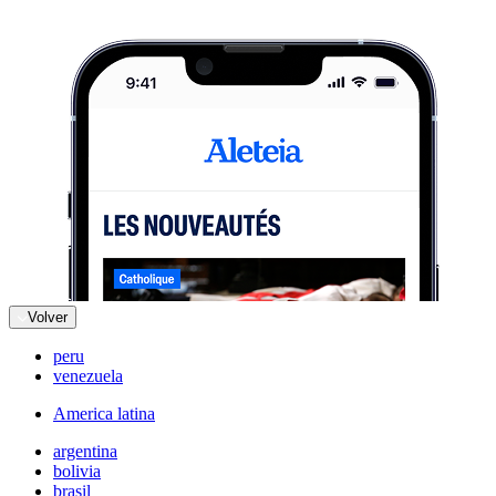
Volver
peru
venezuela
America latina
argentina
bolivia
brasil