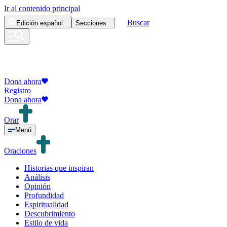
Ir al contenido principal
Buscar
Edición
español
Secciones
Dona ahora
Registro
Dona ahora
Orar
Menú
Oraciones
Historias que inspiran
Análisis
Opinión
Profundidad
Espiritualidad
Descubrimiento
Estilo de vida