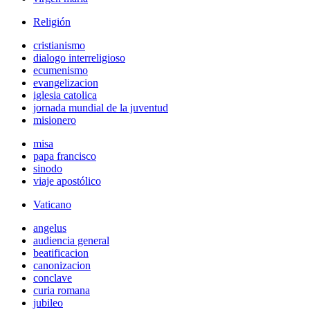
Religión
cristianismo
dialogo interreligioso
ecumenismo
evangelizacion
iglesia catolica
jornada mundial de la juventud
misionero
misa
papa francisco
sinodo
viaje apostólico
Vaticano
angelus
audiencia general
beatificacion
canonizacion
conclave
curia romana
jubileo