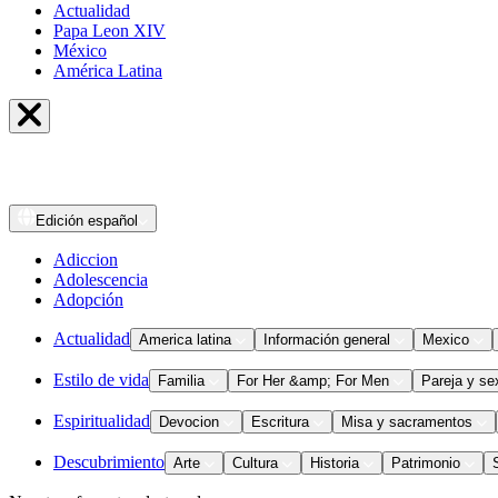
Actualidad
Papa Leon XIV
México
América Latina
Edición
español
Adiccion
Adolescencia
Adopción
Actualidad
America latina
Información general
Mexico
Estilo de vida
Familia
For Her &amp; For Men
Pareja y se
Espiritualidad
Devocion
Escritura
Misa y sacramentos
Descubrimiento
Arte
Cultura
Historia
Patrimonio