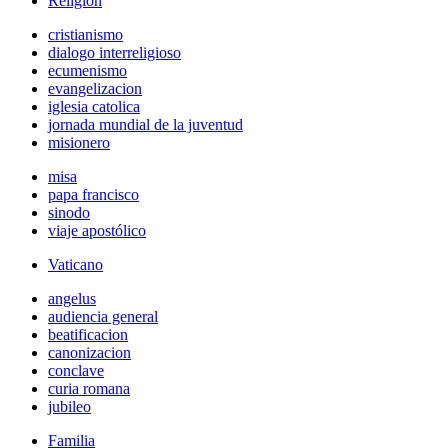
Religión
cristianismo
dialogo interreligioso
ecumenismo
evangelizacion
iglesia catolica
jornada mundial de la juventud
misionero
misa
papa francisco
sinodo
viaje apostólico
Vaticano
angelus
audiencia general
beatificacion
canonizacion
conclave
curia romana
jubileo
Familia