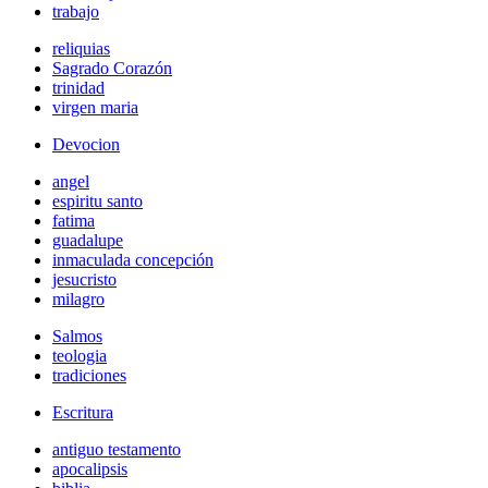
trabajo
reliquias
Sagrado Corazón
trinidad
virgen maria
Devocion
angel
espiritu santo
fatima
guadalupe
inmaculada concepción
jesucristo
milagro
Salmos
teologia
tradiciones
Escritura
antiguo testamento
apocalipsis