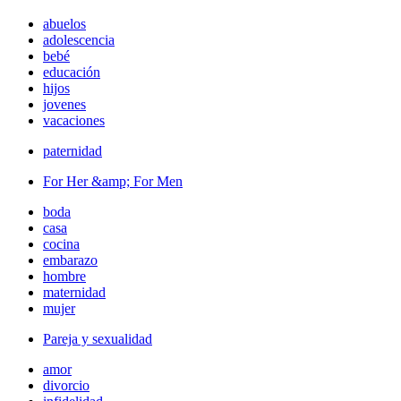
abuelos
adolescencia
bebé
educación
hijos
jovenes
vacaciones
paternidad
For Her &amp; For Men
boda
casa
cocina
embarazo
hombre
maternidad
mujer
Pareja y sexualidad
amor
divorcio