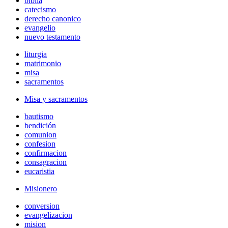
biblia
catecismo
derecho canonico
evangelio
nuevo testamento
liturgia
matrimonio
misa
sacramentos
Misa y sacramentos
bautismo
bendición
comunion
confesion
confirmacion
consagracion
eucaristia
Misionero
conversion
evangelizacion
mision