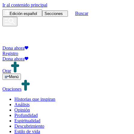
Ir al contenido principal
Buscar
Edición
español
Secciones
Dona ahora
Registro
Dona ahora
Orar
Menú
Oraciones
Historias que inspiran
Análisis
Opinión
Profundidad
Espiritualidad
Descubrimiento
Estilo de vida