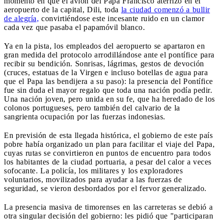
momento en que el avión del Papa Francisco aterrizó en el
aeropuerto de la capital, Dili, toda
la ciudad comenzó a bullir
de alegría,
convirtiéndose este incesante ruido en un clamor
cada vez que pasaba el papamóvil blanco.
Ya en la pista, los empleados del aeropuerto se apartaron en
gran medida del protocolo arrodillándose ante el pontífice para
recibir su bendición. Sonrisas, lágrimas, gestos de devoción
(cruces, estatuas de la Virgen e incluso botellas de agua para
que el Papa las bendijera a su paso): la presencia del Pontífice
fue sin duda el mayor regalo que toda una nación podía pedir.
Una nación joven, pero unida en su fe, que ha heredado de los
colonos portugueses, pero también del calvario de la
sangrienta ocupación por las fuerzas indonesias.
En previsión de esta llegada histórica, el gobierno de este país
pobre había organizado un plan para facilitar el viaje del Papa,
cuyas rutas se convirtieron en puntos de encuentro para todos
los habitantes de la ciudad portuaria, a pesar del calor a veces
sofocante. La policía, los militares y los exploradores
voluntarios, movilizados para ayudar a las fuerzas de
seguridad, se vieron desbordados por el fervor generalizado.
La presencia masiva de timorenses en las carreteras se debió a
otra singular decisión del gobierno: les pidió que "participaran