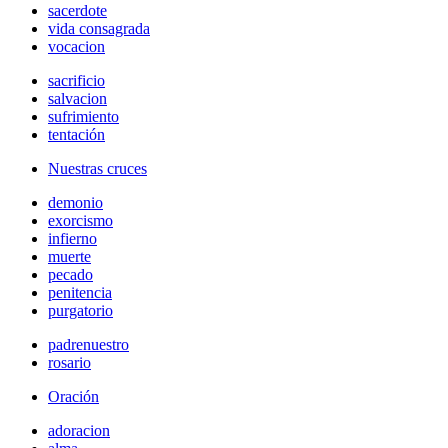
sacerdote
vida consagrada
vocacion
sacrificio
salvacion
sufrimiento
tentación
Nuestras cruces
demonio
exorcismo
infierno
muerte
pecado
penitencia
purgatorio
padrenuestro
rosario
Oración
adoracion