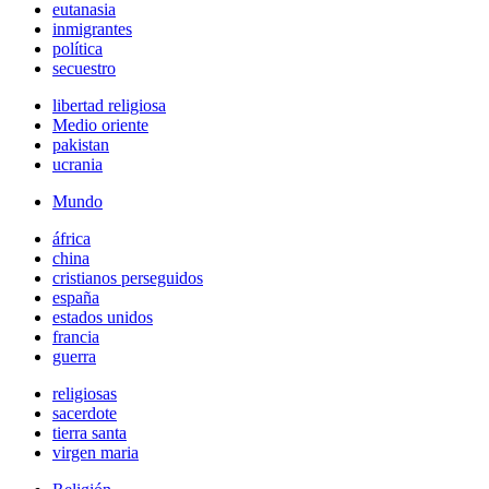
eutanasia
inmigrantes
política
secuestro
libertad religiosa
Medio oriente
pakistan
ucrania
Mundo
áfrica
china
cristianos perseguidos
españa
estados unidos
francia
guerra
religiosas
sacerdote
tierra santa
virgen maria