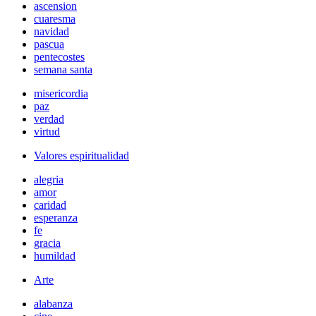
ascension
cuaresma
navidad
pascua
pentecostes
semana santa
misericordia
paz
verdad
virtud
Valores espiritualidad
alegria
amor
caridad
esperanza
fe
gracia
humildad
Arte
alabanza