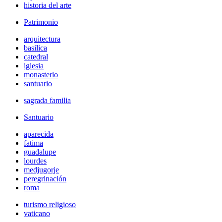
historia del arte
Patrimonio
arquitectura
basilica
catedral
iglesia
monasterio
santuario
sagrada familia
Santuario
aparecida
fatima
guadalupe
lourdes
medjugorje
peregrinación
roma
turismo religioso
vaticano