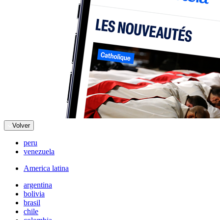
Volver
peru
venezuela
America latina
argentina
bolivia
brasil
chile