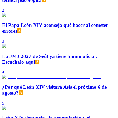
técnica psicológica
2
El Papa León XIV aconseja qué hacer al cometer
errores
3
La JMJ 2027 de Seúl ya tiene himno oficial.
Escúchalo aquí
4
¿Por qué León XIV visitará Asís el próximo 6 de
agosto?
5
León XIV denuncia «la acumulación y el