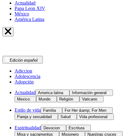
Actualidad
Papa Leon XIV
México
América Latina
Edición
español
Adiccion
Adolescencia
Adopción
Actualidad
America latina
Información general
Mexico
Mundo
Religión
Vaticano
Estilo de vida
Familia
For Her &amp; For Men
Pareja y sexualidad
Salud
Vida profesional
Espiritualidad
Devocion
Escritura
Misa y sacramentos
Misionero
Nuestras cruces