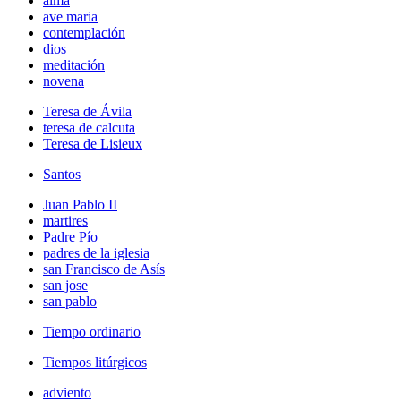
alma
ave maria
contemplación
dios
meditación
novena
Teresa de Ávila
teresa de calcuta
Teresa de Lisieux
Santos
Juan Pablo II
martires
Padre Pío
padres de la iglesia
san Francisco de Asís
san jose
san pablo
Tiempo ordinario
Tiempos litúrgicos
adviento