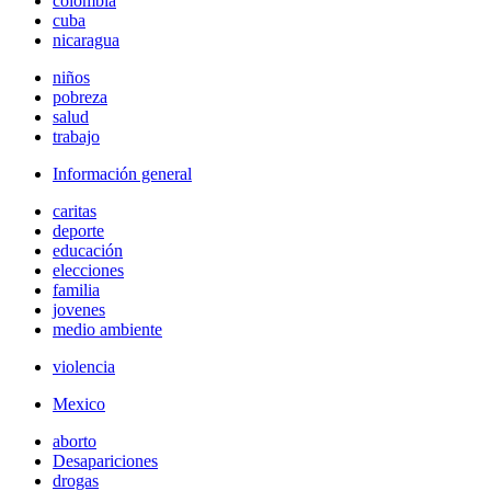
colombia
cuba
nicaragua
niños
pobreza
salud
trabajo
Información general
caritas
deporte
educación
elecciones
familia
jovenes
medio ambiente
violencia
Mexico
aborto
Desapariciones
drogas