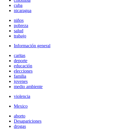
colombia
cuba
nicaragua
niños
pobreza
salud
trabajo
Información general
caritas
deporte
educación
elecciones
familia
jovenes
medio ambiente
violencia
Mexico
aborto
Desapariciones
drogas