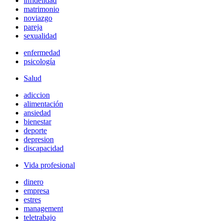
infidelidad
matrimonio
noviazgo
pareja
sexualidad
enfermedad
psicología
Salud
adiccion
alimentación
ansiedad
bienestar
deporte
depresion
discapacidad
Vida profesional
dinero
empresa
estres
management
teletrabajo