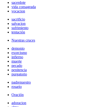
sacerdote
vida consagrada
vocacion
sacrificio
salvacion
sufrimiento
tentación
Nuestras cruces
demonio
exorcismo
infierno
muerte
pecado
penitencia
purgatorio
padrenuestro
rosario
Oración
adoracion