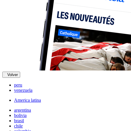
Volver
peru
venezuela
America latina
argentina
bolivia
brasil
chile