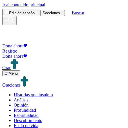
Ir al contenido principal
Buscar
Edición
español
Secciones
Dona ahora
Registro
Dona ahora
Orar
Menú
Oraciones
Historias que inspiran
Análisis
Opinión
Profundidad
Espiritualidad
Descubrimiento
Estilo de vida