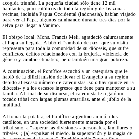
acogida triunfal. La pequeña ciudad sólo tiene 12 mil
habitantes, pero católicos de toda la región y de las zonas
vecinas, incluida Papúa Occidental (Indonesia), habían viajado
para ver al Papa, algunos caminando durante tres días por la
selva para llegar a Vanimo.
El obispo local, Mons. Francis Meli, agradeció calurosamente
al Papa su llegada. Alabó el "símbolo de paz" que su visita
representa para toda la comunidad de su diócesis, que sufre
conflictos, delitos relacionados con la brujería, violencia de
género y cambio climático, pero también una gran pobreza.
A continuación, el Pontífice escuchó a un catequista que le
habló de la difícil misión de llevar el Evangelio a su región
debido al escaso número de catequistas -solo hay quince en la
diócesis- y a los escasos ingresos que tiene para mantener a su
familia. Al final de su discurso, el catequista le regaló un
tocado tribal con largas plumas amarillas, ante el júbilo de la
multitud.
Al tomar la palabra, el Pontífice argentino animó a los
católicos, en una sociedad fuertemente marcada por el
tribalismo, a "superar las divisiones - personales, familiares o
tribales -; [a] expulsar el miedo, la superstición y la magia de
los corazones de la gente". También pidió "poner fin a