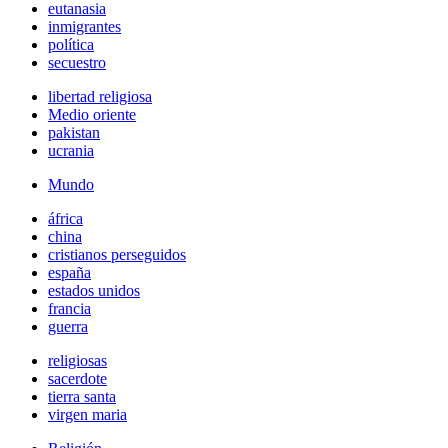
eutanasia
inmigrantes
política
secuestro
libertad religiosa
Medio oriente
pakistan
ucrania
Mundo
áfrica
china
cristianos perseguidos
españa
estados unidos
francia
guerra
religiosas
sacerdote
tierra santa
virgen maria