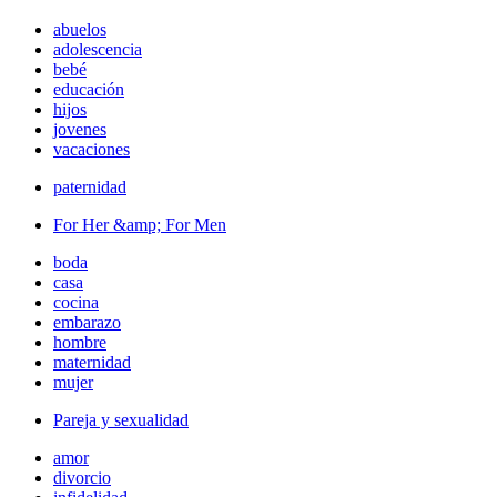
abuelos
adolescencia
bebé
educación
hijos
jovenes
vacaciones
paternidad
For Her &amp; For Men
boda
casa
cocina
embarazo
hombre
maternidad
mujer
Pareja y sexualidad
amor
divorcio