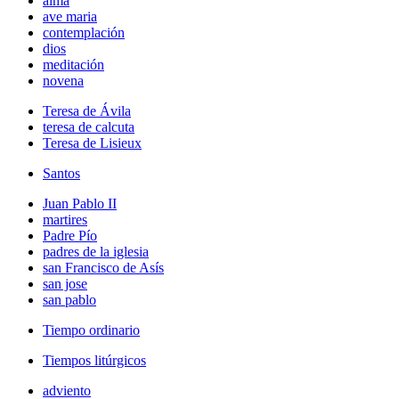
alma
ave maria
contemplación
dios
meditación
novena
Teresa de Ávila
teresa de calcuta
Teresa de Lisieux
Santos
Juan Pablo II
martires
Padre Pío
padres de la iglesia
san Francisco de Asís
san jose
san pablo
Tiempo ordinario
Tiempos litúrgicos
adviento