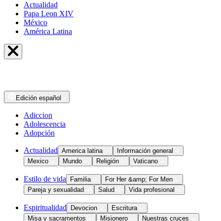
Actualidad
Papa Leon XIV
México
América Latina
Edición
español
Adiccion
Adolescencia
Adopción
Actualidad
America latina
Información general
Mexico
Mundo
Religión
Vaticano
Estilo de vida
Familia
For Her &amp; For Men
Pareja y sexualidad
Salud
Vida profesional
Espiritualidad
Devocion
Escritura
Misa y sacramentos
Misionero
Nuestras cruces