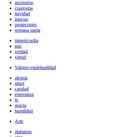
ascension
cuaresma
navidad
pascua
pentecostes
semana santa
misericordia
paz
verdad
virtud
Valores espiritualidad
alegria
amor
caridad
esperanza
fe
gracia
humildad
Arte
alabanza