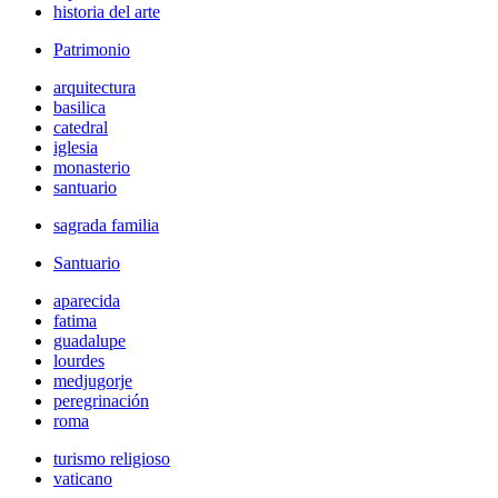
historia del arte
Patrimonio
arquitectura
basilica
catedral
iglesia
monasterio
santuario
sagrada familia
Santuario
aparecida
fatima
guadalupe
lourdes
medjugorje
peregrinación
roma
turismo religioso
vaticano