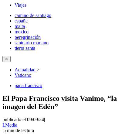
Viajes
camino de santiago
españa
malta
mexico
peregrinación
santuario mariano
tierra santa
✕
Actualidad
>
Vaticano
papa francisco
El Papa Francisco visita Vanimo, “la
imagen del Edén”
publicado el 09/09/24
|
I.Media
|
5
min de lectura