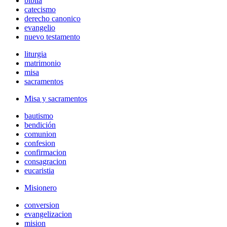
biblia
catecismo
derecho canonico
evangelio
nuevo testamento
liturgia
matrimonio
misa
sacramentos
Misa y sacramentos
bautismo
bendición
comunion
confesion
confirmacion
consagracion
eucaristia
Misionero
conversion
evangelizacion
mision