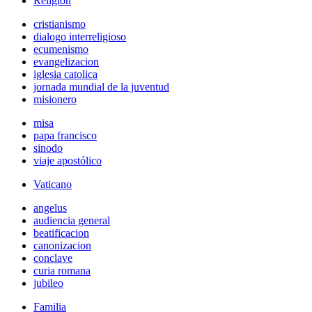
Religión
cristianismo
dialogo interreligioso
ecumenismo
evangelizacion
iglesia catolica
jornada mundial de la juventud
misionero
misa
papa francisco
sinodo
viaje apostólico
Vaticano
angelus
audiencia general
beatificacion
canonizacion
conclave
curia romana
jubileo
Familia