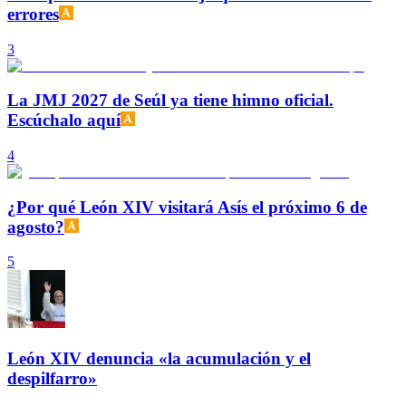
errores
3
La JMJ 2027 de Seúl ya tiene himno oficial.
Escúchalo aquí
4
¿Por qué León XIV visitará Asís el próximo 6 de
agosto?
5
León XIV denuncia «la acumulación y el
despilfarro»