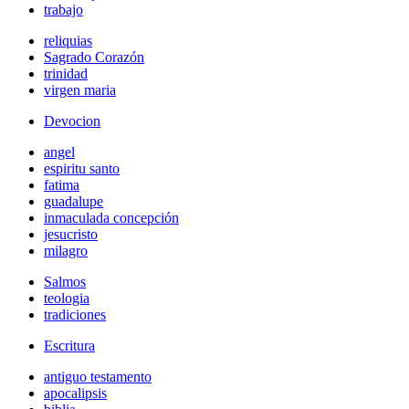
trabajo
reliquias
Sagrado Corazón
trinidad
virgen maria
Devocion
angel
espiritu santo
fatima
guadalupe
inmaculada concepción
jesucristo
milagro
Salmos
teologia
tradiciones
Escritura
antiguo testamento
apocalipsis