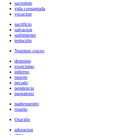
sacerdote
vida consagrada
vocacion
sacrificio
salvacion
sufrimiento
tentación
Nuestras cruces
demonio
exorcismo
infierno
muerte
pecado
penitencia
purgatorio
padrenuestro
rosario
Oración
adoracion