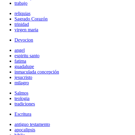
trabajo
reliquias
Sagrado Corazón
trinidad
virgen maria
Devocion
angel
espiritu santo
fatima
guadalupe
inmaculada concepción
jesucristo
milagro
Salmos
teologia
tradiciones
Escritura
antiguo testamento
apocalipsis