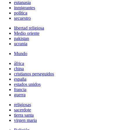
eutanasia
inmigrantes
política
secuestro
libertad religiosa
Medio oriente
pakistan
ucrania
Mundo
áfrica
china
cristianos perseguidos
españa
estados unidos
francia
guerra
religiosas
sacerdote
tierra santa
virgen maria