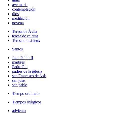
alma
ave maria
contemplación
dios
meditación
novena
Teresa de Ávila
teresa de calcuta
Teresa de Lisieux
Santos
Juan Pablo II
martires
Padre Pío
padres de la iglesia
san Francisco de Asís
san jose
san pablo
Tiempo ordinario
Tiempos litúrgicos
adviento