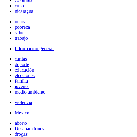
colombia
cuba
nicaragua
niños
pobreza
salud
trabajo
Información general
caritas
deporte
educación
elecciones
familia
jovenes
medio ambiente
violencia
Mexico
aborto
Desapariciones
drogas