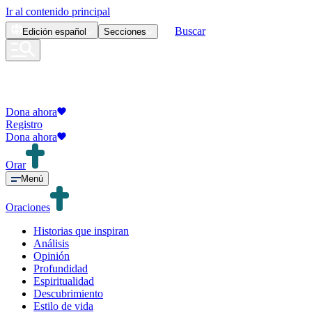
Ir al contenido principal
Buscar
Edición
español
Secciones
Dona ahora
Registro
Dona ahora
Orar
Menú
Oraciones
Historias que inspiran
Análisis
Opinión
Profundidad
Espiritualidad
Descubrimiento
Estilo de vida