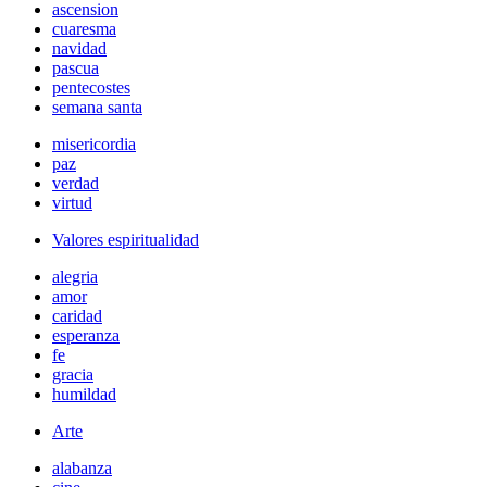
ascension
cuaresma
navidad
pascua
pentecostes
semana santa
misericordia
paz
verdad
virtud
Valores espiritualidad
alegria
amor
caridad
esperanza
fe
gracia
humildad
Arte
alabanza