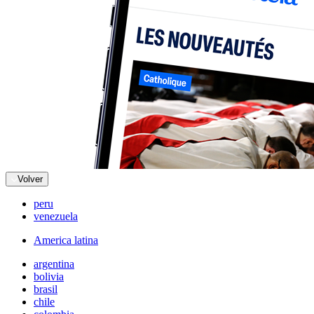
Volver
peru
venezuela
America latina
argentina
bolivia
brasil
chile