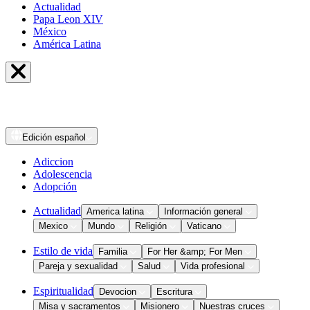
Actualidad
Papa Leon XIV
México
América Latina
Edición
español
Adiccion
Adolescencia
Adopción
Actualidad
America latina
Información general
Mexico
Mundo
Religión
Vaticano
Estilo de vida
Familia
For Her &amp; For Men
Pareja y sexualidad
Salud
Vida profesional
Espiritualidad
Devocion
Escritura
Misa y sacramentos
Misionero
Nuestras cruces