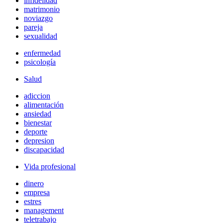
infidelidad
matrimonio
noviazgo
pareja
sexualidad
enfermedad
psicología
Salud
adiccion
alimentación
ansiedad
bienestar
deporte
depresion
discapacidad
Vida profesional
dinero
empresa
estres
management
teletrabajo