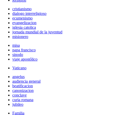
Religión
cristianismo
dialogo interreligioso
ecumenismo
evangelizacion
iglesia catolica
jornada mundial de la juventud
misionero
misa
papa francisco
sinodo
viaje apostólico
Vaticano
angelus
audiencia general
beatificacion
canonizacion
conclave
curia romana
jubileo
Familia