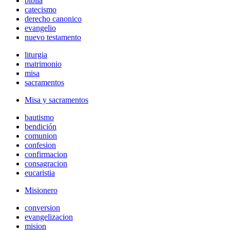
biblia
catecismo
derecho canonico
evangelio
nuevo testamento
liturgia
matrimonio
misa
sacramentos
Misa y sacramentos
bautismo
bendición
comunion
confesion
confirmacion
consagracion
eucaristia
Misionero
conversion
evangelizacion
mision