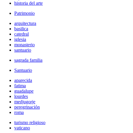
historia del arte
Patrimonio
arquitectura
basilica
catedral
iglesia
monasterio
santuario
sagrada familia
Santuario
aparecida
fatima
guadalupe
lourdes
medjugorje
peregrinación
roma
turismo religioso
vaticano