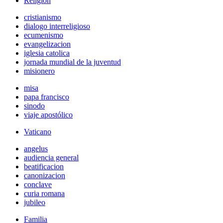
Religión
cristianismo
dialogo interreligioso
ecumenismo
evangelizacion
iglesia catolica
jornada mundial de la juventud
misionero
misa
papa francisco
sinodo
viaje apostólico
Vaticano
angelus
audiencia general
beatificacion
canonizacion
conclave
curia romana
jubileo
Familia