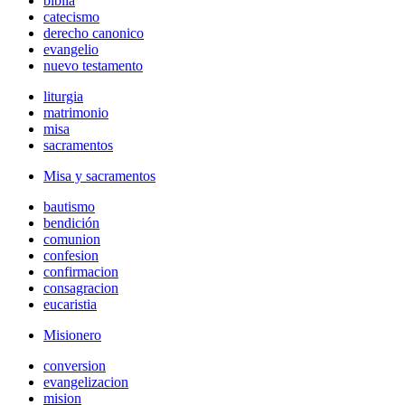
biblia
catecismo
derecho canonico
evangelio
nuevo testamento
liturgia
matrimonio
misa
sacramentos
Misa y sacramentos
bautismo
bendición
comunion
confesion
confirmacion
consagracion
eucaristia
Misionero
conversion
evangelizacion
mision