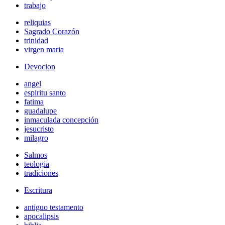
trabajo
reliquias
Sagrado Corazón
trinidad
virgen maria
Devocion
angel
espiritu santo
fatima
guadalupe
inmaculada concepción
jesucristo
milagro
Salmos
teologia
tradiciones
Escritura
antiguo testamento
apocalipsis