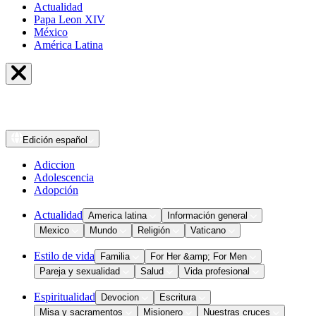
Actualidad
Papa Leon XIV
México
América Latina
Edición
español
Adiccion
Adolescencia
Adopción
Actualidad
America latina
Información general
Mexico
Mundo
Religión
Vaticano
Estilo de vida
Familia
For Her &amp; For Men
Pareja y sexualidad
Salud
Vida profesional
Espiritualidad
Devocion
Escritura
Misa y sacramentos
Misionero
Nuestras cruces