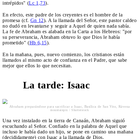
intrépidos" (
Lc 1,73
).
En efecto, este padre de los creyentes es el hombre de la
promesa (cf.
Gn 12
). A la llamada del Señor, este pastor caldeo
no dudó en levantarse y seguir a Aquel de quien nada sabía.
La fe de Abraham es alabada en la Carta a los Hebreos: "por
su perseverancia, Abraham obtuvo lo que Dios le había
prometido" (
Hb 6,15
).
En la mañana, pues, nuevo comienzo, los cristianos están
llamados al mismo acto de confianza en el Padre, que sabe
mejor que ellos lo que necesitan.
La tarde: Isaac
2
Abraham preparándose para sacrificar a Isaac, Basílica de San Vito, Rávena
mountainpix / Shutterstock
Una vez instalado en la tierra de Canaán, Abraham siguió
escuchando al Señor. Confiado en la palabra de Aquel que
incluso le había dado un hijo, se pone en camino una mañana
(decididamente) con Isaac a la llamada de Dios.