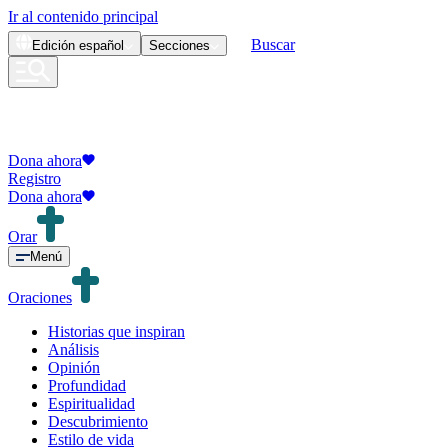
Ir al contenido principal
Buscar
Edición
español
Secciones
Dona ahora
Registro
Dona ahora
Orar
Menú
Oraciones
Historias que inspiran
Análisis
Opinión
Profundidad
Espiritualidad
Descubrimiento
Estilo de vida