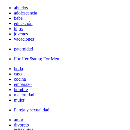
abuelos
adolescencia
bebé
educación
hijos
jovenes
vacaciones
paternidad
For Her &amp; For Men
boda
casa
cocina
embarazo
hombre
maternidad
mujer
Pareja y sexualidad
amor
divorcio