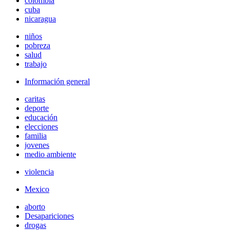
colombia
cuba
nicaragua
niños
pobreza
salud
trabajo
Información general
caritas
deporte
educación
elecciones
familia
jovenes
medio ambiente
violencia
Mexico
aborto
Desapariciones
drogas