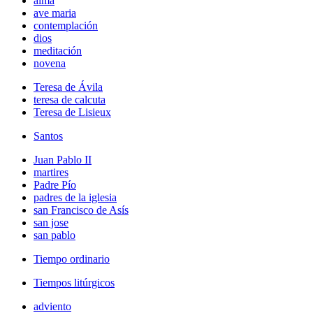
alma
ave maria
contemplación
dios
meditación
novena
Teresa de Ávila
teresa de calcuta
Teresa de Lisieux
Santos
Juan Pablo II
martires
Padre Pío
padres de la iglesia
san Francisco de Asís
san jose
san pablo
Tiempo ordinario
Tiempos litúrgicos
adviento