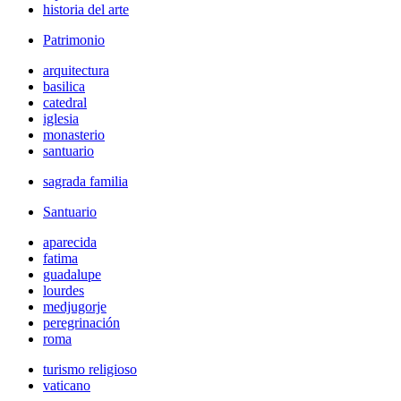
historia del arte
Patrimonio
arquitectura
basilica
catedral
iglesia
monasterio
santuario
sagrada familia
Santuario
aparecida
fatima
guadalupe
lourdes
medjugorje
peregrinación
roma
turismo religioso
vaticano