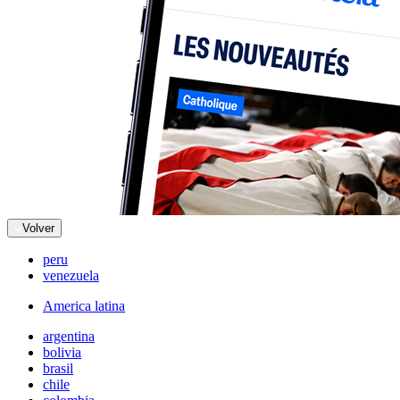
Volver
peru
venezuela
America latina
argentina
bolivia
brasil
chile