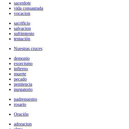
sacerdote
vida consagrada
vocacion
sacrificio
salvacion
sufrimiento
tentación
Nuestras cruces
demonio
exorcismo
infierno
muerte
pecado
penitencia
purgatorio
padrenuestro
rosario
Oración
adoracion