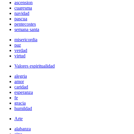
ascension
cuaresma
navidad
pascua
pentecostes
semana santa
misericordia
paz
verdad
virtud
Valores espiritualidad
alegria
amor
caridad
esperanza
fe
gracia
humildad
Arte
alabanza