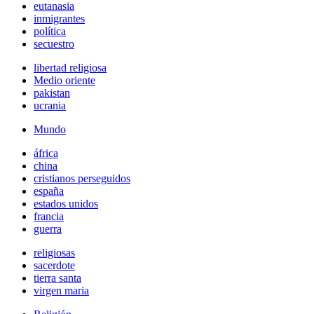
eutanasia
inmigrantes
política
secuestro
libertad religiosa
Medio oriente
pakistan
ucrania
Mundo
áfrica
china
cristianos perseguidos
españa
estados unidos
francia
guerra
religiosas
sacerdote
tierra santa
virgen maria