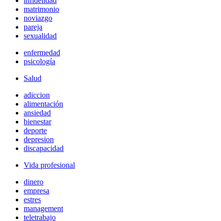
infidelidad
matrimonio
noviazgo
pareja
sexualidad
enfermedad
psicología
Salud
adiccion
alimentación
ansiedad
bienestar
deporte
depresion
discapacidad
Vida profesional
dinero
empresa
estres
management
teletrabajo