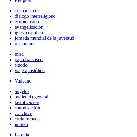
Religión
cristianismo
dialogo interreligioso
ecumenismo
evangelizacion
iglesia catolica
jornada mundial de la juventud
misionero
misa
papa francisco
sinodo
viaje apostólico
Vaticano
angelus
audiencia general
beatificacion
canonizacion
conclave
curia romana
jubileo
Familia