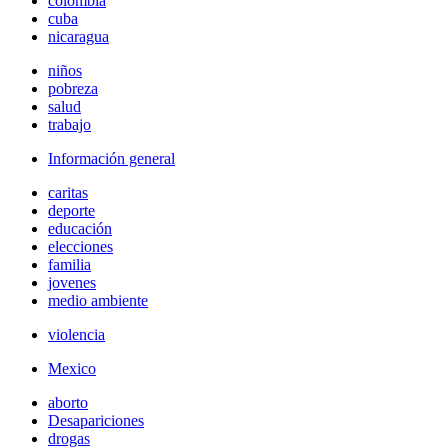
colombia
cuba
nicaragua
niños
pobreza
salud
trabajo
Información general
caritas
deporte
educación
elecciones
familia
jovenes
medio ambiente
violencia
Mexico
aborto
Desapariciones
drogas