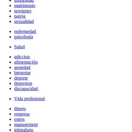
infidelidad
matrimonio
noviazgo
pareja
sexualidad
enfermedad
psicología
Salud
adiccion
alimentación
ansiedad
bienestar
deporte
depresion
discapacidad
Vida profesional
dinero
empresa
estres
management
teletrabajo