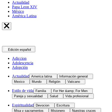
Actualidad
Papa Leon XIV
México
América Latina
Edición
español
Adiccion
Adolescencia
Adopción
Actualidad
America latina
Información general
Mexico
Mundo
Religión
Vaticano
Estilo de vida
Familia
For Her &amp; For Men
Pareja y sexualidad
Salud
Vida profesional
Espiritualidad
Devocion
Escritura
Misa y sacramentos
Misionero
Nuestras cruces