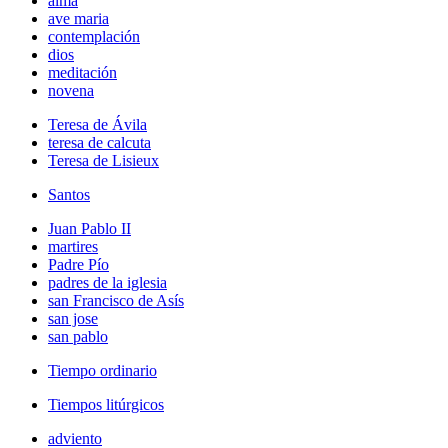
alma
ave maria
contemplación
dios
meditación
novena
Teresa de Ávila
teresa de calcuta
Teresa de Lisieux
Santos
Juan Pablo II
martires
Padre Pío
padres de la iglesia
san Francisco de Asís
san jose
san pablo
Tiempo ordinario
Tiempos litúrgicos
adviento