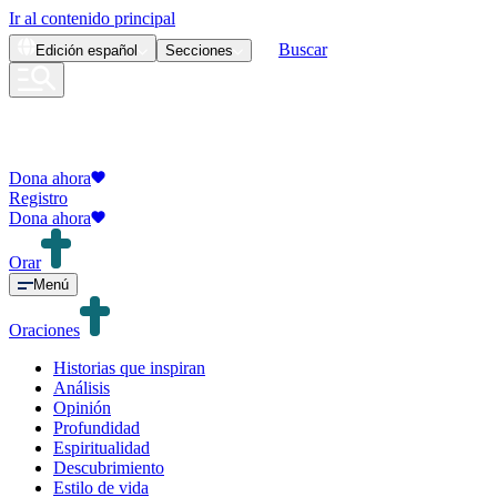
Ir al contenido principal
Buscar
Edición
español
Secciones
Dona ahora
Registro
Dona ahora
Orar
Menú
Oraciones
Historias que inspiran
Análisis
Opinión
Profundidad
Espiritualidad
Descubrimiento
Estilo de vida