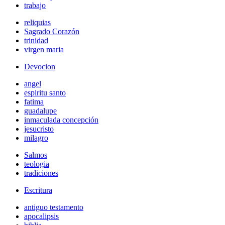
trabajo
reliquias
Sagrado Corazón
trinidad
virgen maria
Devocion
angel
espiritu santo
fatima
guadalupe
inmaculada concepción
jesucristo
milagro
Salmos
teologia
tradiciones
Escritura
antiguo testamento
apocalipsis