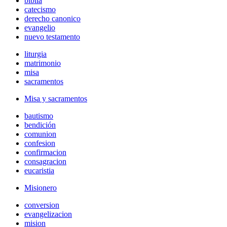
biblia
catecismo
derecho canonico
evangelio
nuevo testamento
liturgia
matrimonio
misa
sacramentos
Misa y sacramentos
bautismo
bendición
comunion
confesion
confirmacion
consagracion
eucaristia
Misionero
conversion
evangelizacion
mision