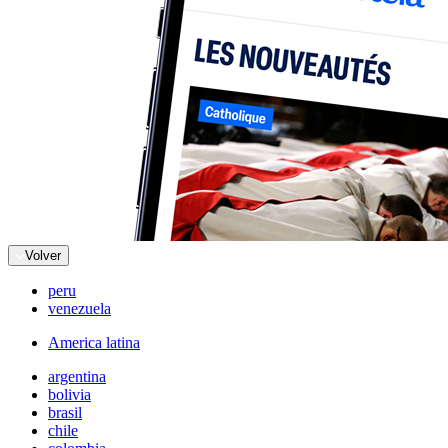
Volver
peru
venezuela
America latina
argentina
bolivia
brasil
chile