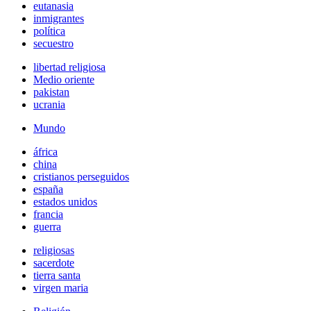
eutanasia
inmigrantes
política
secuestro
libertad religiosa
Medio oriente
pakistan
ucrania
Mundo
áfrica
china
cristianos perseguidos
españa
estados unidos
francia
guerra
religiosas
sacerdote
tierra santa
virgen maria