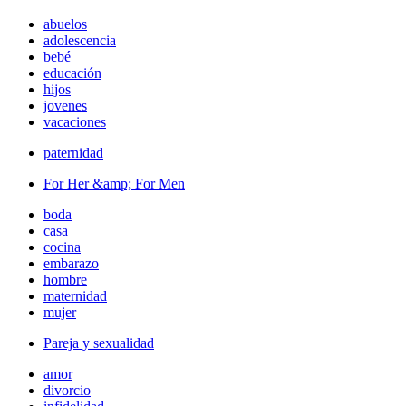
abuelos
adolescencia
bebé
educación
hijos
jovenes
vacaciones
paternidad
For Her &amp; For Men
boda
casa
cocina
embarazo
hombre
maternidad
mujer
Pareja y sexualidad
amor
divorcio