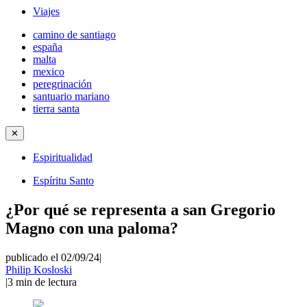
Viajes
camino de santiago
españa
malta
mexico
peregrinación
santuario mariano
tierra santa
✕
Espiritualidad
Espíritu Santo
¿Por qué se representa a san Gregorio
Magno con una paloma?
publicado el 02/09/24
|
Philip Kosloski
|
3
min de lectura