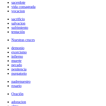
sacerdote
vida consagrada
vocacion
sacrificio
salvacion
sufrimiento
tentación
Nuestras cruces
demonio
exorcismo
infierno
muerte
pecado
penitencia
purgatorio
padrenuestro
rosario
Oración
adoracion