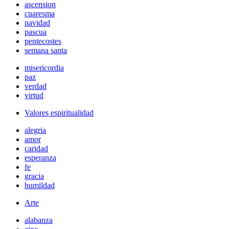
ascension
cuaresma
navidad
pascua
pentecostes
semana santa
misericordia
paz
verdad
virtud
Valores espiritualidad
alegria
amor
caridad
esperanza
fe
gracia
humildad
Arte
alabanza