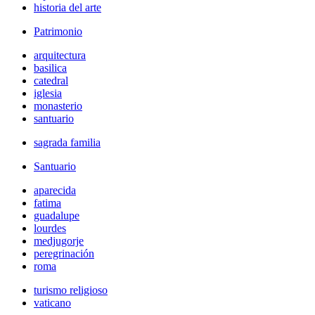
historia del arte
Patrimonio
arquitectura
basilica
catedral
iglesia
monasterio
santuario
sagrada familia
Santuario
aparecida
fatima
guadalupe
lourdes
medjugorje
peregrinación
roma
turismo religioso
vaticano