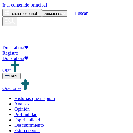
Ir al contenido principal
Buscar
Edición
español
Secciones
Dona ahora
Registro
Dona ahora
Orar
Menú
Oraciones
Historias que inspiran
Análisis
Opinión
Profundidad
Espiritualidad
Descubrimiento
Estilo de vida