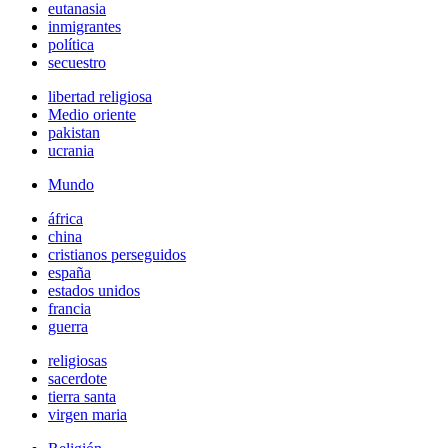
eutanasia
inmigrantes
política
secuestro
libertad religiosa
Medio oriente
pakistan
ucrania
Mundo
áfrica
china
cristianos perseguidos
españa
estados unidos
francia
guerra
religiosas
sacerdote
tierra santa
virgen maria