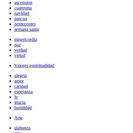
ascension
cuaresma
navidad
pascua
pentecostes
semana santa
misericordia
paz
verdad
virtud
Valores espiritualidad
alegria
amor
caridad
esperanza
fe
gracia
humildad
Arte
alabanza