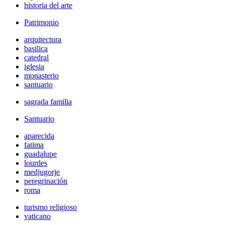
historia del arte
Patrimonio
arquitectura
basilica
catedral
iglesia
monasterio
santuario
sagrada familia
Santuario
aparecida
fatima
guadalupe
lourdes
medjugorje
peregrinación
roma
turismo religioso
vaticano