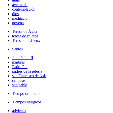
alma
ave maria
contemplación
dios
meditación
novena
Teresa de Ávila
teresa de calcuta
Teresa de Lisieux
Santos
Juan Pablo II
martires
Padre Pío
padres de la iglesia
san Francisco de Asís
san jose
san pablo
Tiempo ordinario
Tiempos litúrgicos
adviento