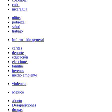
colombia
cuba
nicaragua
niños
pobreza
salud
trabajo
Información general
caritas
deporte
educación
elecciones
familia
jovenes
medio ambiente
violencia
Mexico
aborto
Desapariciones
drogas