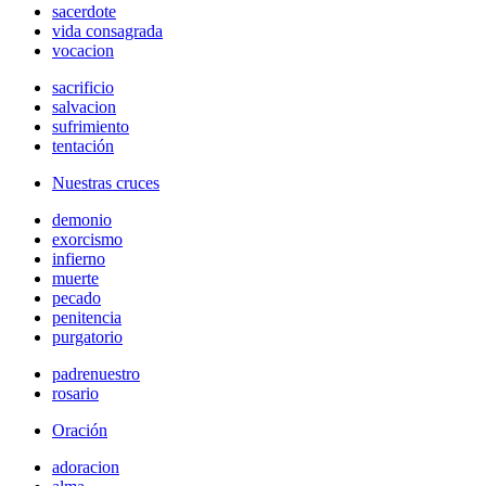
sacerdote
vida consagrada
vocacion
sacrificio
salvacion
sufrimiento
tentación
Nuestras cruces
demonio
exorcismo
infierno
muerte
pecado
penitencia
purgatorio
padrenuestro
rosario
Oración
adoracion