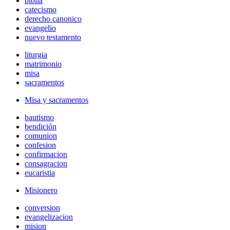
biblia
catecismo
derecho canonico
evangelio
nuevo testamento
liturgia
matrimonio
misa
sacramentos
Misa y sacramentos
bautismo
bendición
comunion
confesion
confirmacion
consagracion
eucaristia
Misionero
conversion
evangelizacion
mision