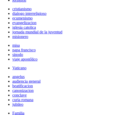
Religión
cristianismo
dialogo interreligioso
ecumenismo
evangelizacion
iglesia catolica
jornada mundial de la juventud
misionero
misa
papa francisco
sinodo
viaje apostólico
Vaticano
angelus
audiencia general
beatificacion
canonizacion
conclave
curia romana
jubileo
Familia