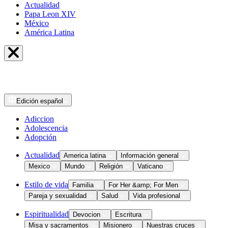
Actualidad
Papa Leon XIV
México
América Latina
Edición
español
Adiccion
Adolescencia
Adopción
Actualidad
America latina
Información general
Mexico
Mundo
Religión
Vaticano
Estilo de vida
Familia
For Her &amp; For Men
Pareja y sexualidad
Salud
Vida profesional
Espiritualidad
Devocion
Escritura
Misa y sacramentos
Misionero
Nuestras cruces