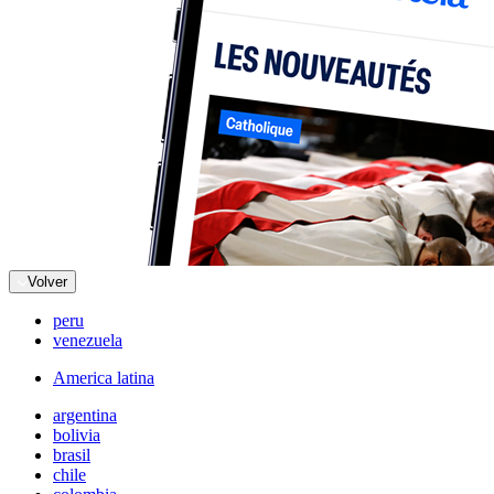
Volver
peru
venezuela
America latina
argentina
bolivia
brasil
chile