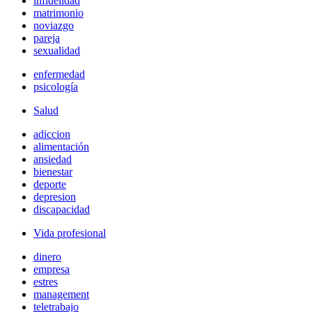
infidelidad
matrimonio
noviazgo
pareja
sexualidad
enfermedad
psicología
Salud
adiccion
alimentación
ansiedad
bienestar
deporte
depresion
discapacidad
Vida profesional
dinero
empresa
estres
management
teletrabajo