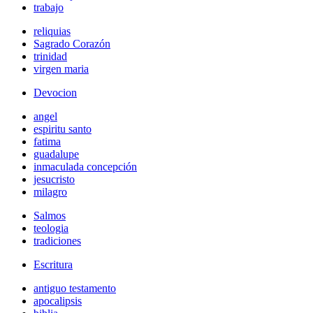
trabajo
reliquias
Sagrado Corazón
trinidad
virgen maria
Devocion
angel
espiritu santo
fatima
guadalupe
inmaculada concepción
jesucristo
milagro
Salmos
teologia
tradiciones
Escritura
antiguo testamento
apocalipsis