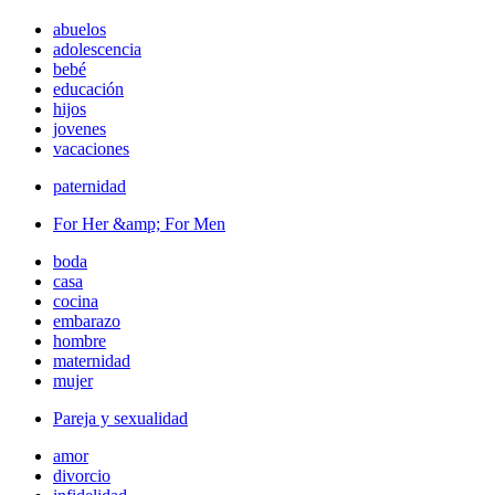
abuelos
adolescencia
bebé
educación
hijos
jovenes
vacaciones
paternidad
For Her &amp; For Men
boda
casa
cocina
embarazo
hombre
maternidad
mujer
Pareja y sexualidad
amor
divorcio