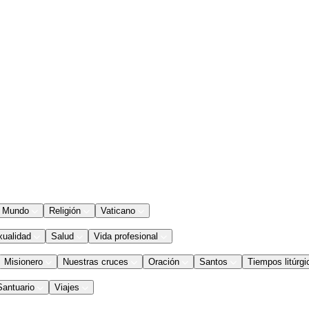
Mundo
Religión
Vaticano
xualidad
Salud
Vida profesional
Misionero
Nuestras cruces
Oración
Santos
Tiempos litúrgi
Santuario
Viajes