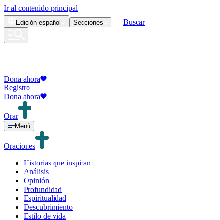
Ir al contenido principal
Buscar
Edición
español
Secciones
Dona ahora
Registro
Dona ahora
Orar
Menú
Oraciones
Historias que inspiran
Análisis
Opinión
Profundidad
Espiritualidad
Descubrimiento
Estilo de vida