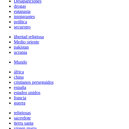
Desapariciones
drogas
eutanasia
inmigrantes
política
secuestro
libertad religiosa
Medio oriente
pakistan
ucrania
Mundo
áfrica
china
cristianos perseguidos
españa
estados unidos
francia
guerra
religiosas
sacerdote
tierra santa
virgen maria