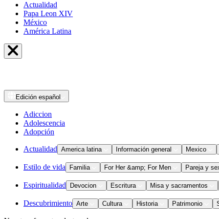
Actualidad
Papa Leon XIV
México
América Latina
Edición
español
Adiccion
Adolescencia
Adopción
Actualidad
America latina
Información general
Mexico
Estilo de vida
Familia
For Her &amp; For Men
Pareja y se
Espiritualidad
Devocion
Escritura
Misa y sacramentos
Descubrimiento
Arte
Cultura
Historia
Patrimonio