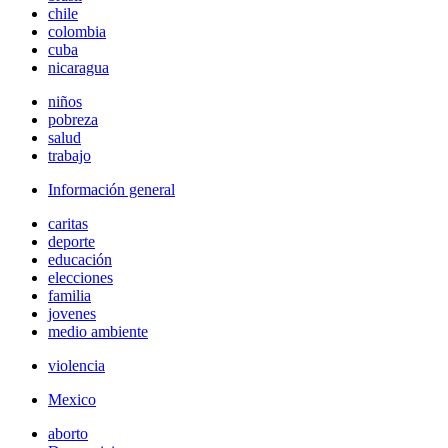
chile
colombia
cuba
nicaragua
niños
pobreza
salud
trabajo
Información general
caritas
deporte
educación
elecciones
familia
jovenes
medio ambiente
violencia
Mexico
aborto