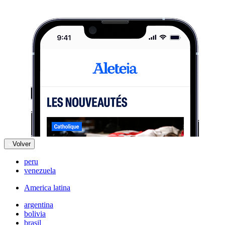
Volver
peru
venezuela
America latina
argentina
bolivia
brasil