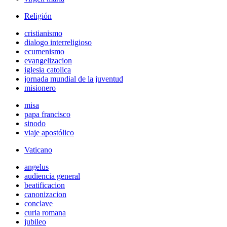
Religión
cristianismo
dialogo interreligioso
ecumenismo
evangelizacion
iglesia catolica
jornada mundial de la juventud
misionero
misa
papa francisco
sinodo
viaje apostólico
Vaticano
angelus
audiencia general
beatificacion
canonizacion
conclave
curia romana
jubileo