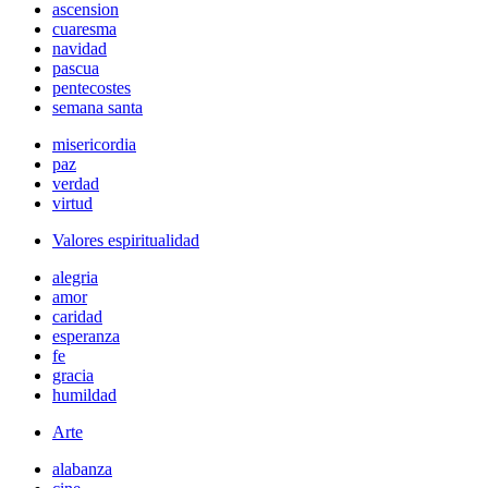
ascension
cuaresma
navidad
pascua
pentecostes
semana santa
misericordia
paz
verdad
virtud
Valores espiritualidad
alegria
amor
caridad
esperanza
fe
gracia
humildad
Arte
alabanza