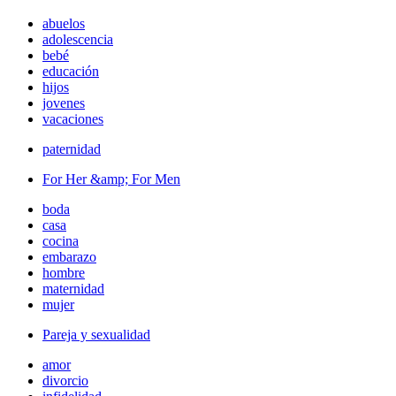
abuelos
adolescencia
bebé
educación
hijos
jovenes
vacaciones
paternidad
For Her &amp; For Men
boda
casa
cocina
embarazo
hombre
maternidad
mujer
Pareja y sexualidad
amor
divorcio