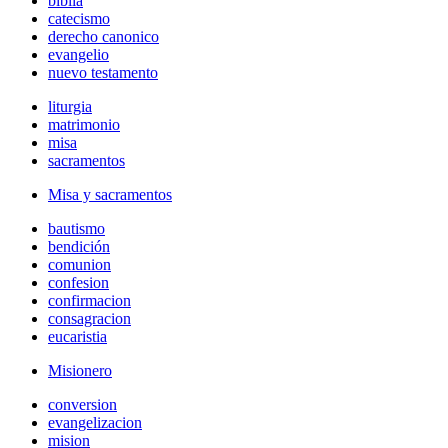
biblia
catecismo
derecho canonico
evangelio
nuevo testamento
liturgia
matrimonio
misa
sacramentos
Misa y sacramentos
bautismo
bendición
comunion
confesion
confirmacion
consagracion
eucaristia
Misionero
conversion
evangelizacion
mision