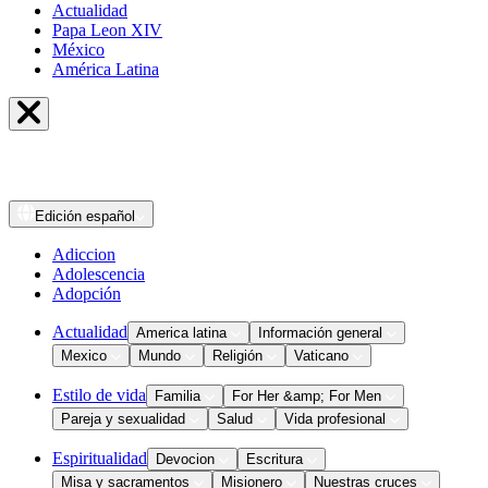
Actualidad
Papa Leon XIV
México
América Latina
Edición
español
Adiccion
Adolescencia
Adopción
Actualidad
America latina
Información general
Mexico
Mundo
Religión
Vaticano
Estilo de vida
Familia
For Her &amp; For Men
Pareja y sexualidad
Salud
Vida profesional
Espiritualidad
Devocion
Escritura
Misa y sacramentos
Misionero
Nuestras cruces