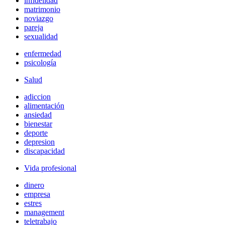
infidelidad
matrimonio
noviazgo
pareja
sexualidad
enfermedad
psicología
Salud
adiccion
alimentación
ansiedad
bienestar
deporte
depresion
discapacidad
Vida profesional
dinero
empresa
estres
management
teletrabajo