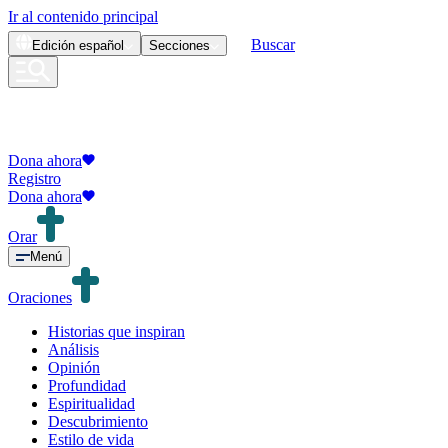
Ir al contenido principal
Buscar
Edición
español
Secciones
Dona ahora
Registro
Dona ahora
Orar
Menú
Oraciones
Historias que inspiran
Análisis
Opinión
Profundidad
Espiritualidad
Descubrimiento
Estilo de vida