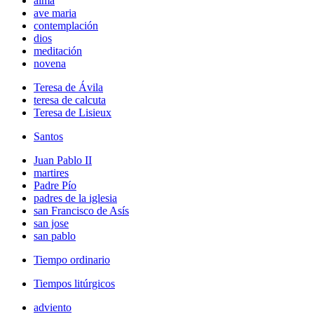
alma
ave maria
contemplación
dios
meditación
novena
Teresa de Ávila
teresa de calcuta
Teresa de Lisieux
Santos
Juan Pablo II
martires
Padre Pío
padres de la iglesia
san Francisco de Asís
san jose
san pablo
Tiempo ordinario
Tiempos litúrgicos
adviento