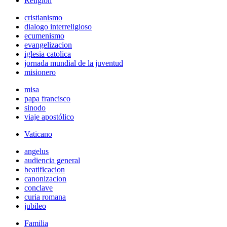
Religión
cristianismo
dialogo interreligioso
ecumenismo
evangelizacion
iglesia catolica
jornada mundial de la juventud
misionero
misa
papa francisco
sinodo
viaje apostólico
Vaticano
angelus
audiencia general
beatificacion
canonizacion
conclave
curia romana
jubileo
Familia