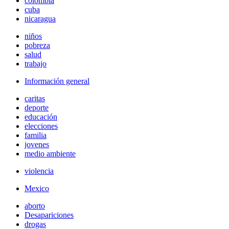
colombia
cuba
nicaragua
niños
pobreza
salud
trabajo
Información general
caritas
deporte
educación
elecciones
familia
jovenes
medio ambiente
violencia
Mexico
aborto
Desapariciones
drogas