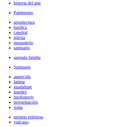
historia del arte
Patrimonio
arquitectura
basilica
catedral
iglesia
monasterio
santuario
sagrada familia
Santuario
aparecida
fatima
guadalupe
lourdes
medjugorje
peregrinación
roma
turismo religioso
vaticano