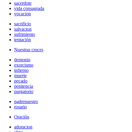
sacerdote
vida consagrada
vocacion
sacrificio
salvacion
sufrimiento
tentación
Nuestras cruces
demonio
exorcismo
infierno
muerte
pecado
penitencia
purgatorio
padrenuestro
rosario
Oración
adoracion