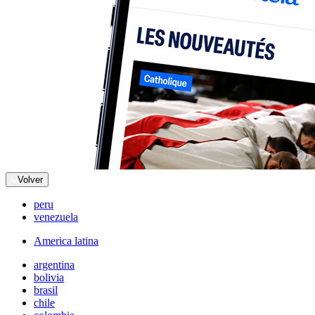
Volver
peru
venezuela
America latina
argentina
bolivia
brasil
chile