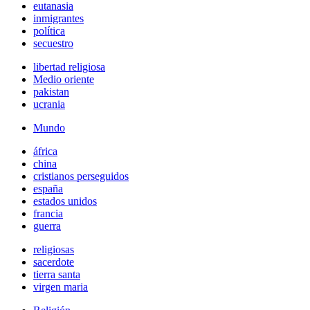
eutanasia
inmigrantes
política
secuestro
libertad religiosa
Medio oriente
pakistan
ucrania
Mundo
áfrica
china
cristianos perseguidos
españa
estados unidos
francia
guerra
religiosas
sacerdote
tierra santa
virgen maria