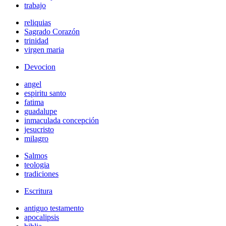
trabajo
reliquias
Sagrado Corazón
trinidad
virgen maria
Devocion
angel
espiritu santo
fatima
guadalupe
inmaculada concepción
jesucristo
milagro
Salmos
teologia
tradiciones
Escritura
antiguo testamento
apocalipsis