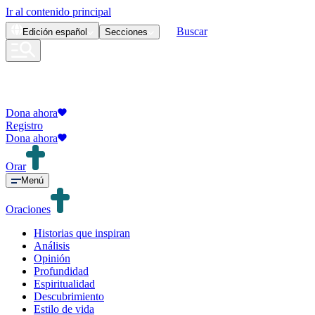
Ir al contenido principal
Buscar
Edición
español
Secciones
Dona ahora
Registro
Dona ahora
Orar
Menú
Oraciones
Historias que inspiran
Análisis
Opinión
Profundidad
Espiritualidad
Descubrimiento
Estilo de vida