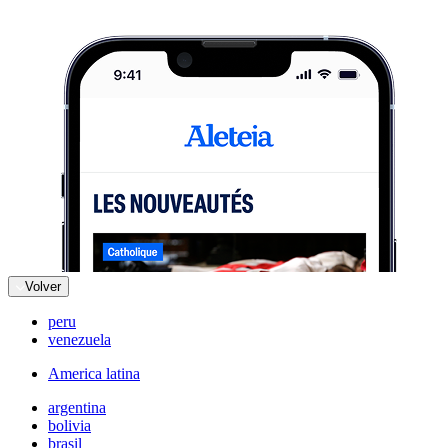
Volver
peru
venezuela
America latina
argentina
bolivia
brasil