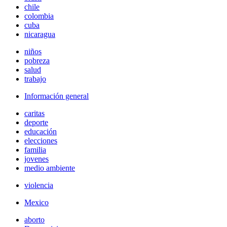
chile
colombia
cuba
nicaragua
niños
pobreza
salud
trabajo
Información general
caritas
deporte
educación
elecciones
familia
jovenes
medio ambiente
violencia
Mexico
aborto