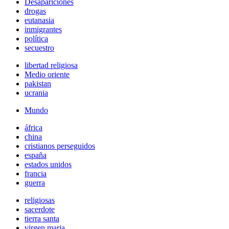
Desapariciones
drogas
eutanasia
inmigrantes
política
secuestro
libertad religiosa
Medio oriente
pakistan
ucrania
Mundo
áfrica
china
cristianos perseguidos
españa
estados unidos
francia
guerra
religiosas
sacerdote
tierra santa
virgen maria