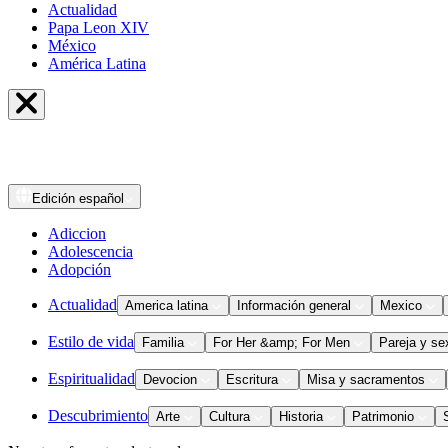
Actualidad
Papa Leon XIV
México
América Latina
Edición
español
Adiccion
Adolescencia
Adopción
Actualidad
America latina
Información general
Mexico
Estilo de vida
Familia
For Her &amp; For Men
Pareja y se
Espiritualidad
Devocion
Escritura
Misa y sacramentos
Descubrimiento
Arte
Cultura
Historia
Patrimonio