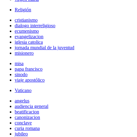
Religión
cristianismo
dialogo interreligioso
ecumenismo
evangelizacion
iglesia catolica
jornada mundial de la juventud
misionero
misa
papa francisco
sinodo
viaje apostólico
Vaticano
angelus
audiencia general
beatificacion
canonizacion
conclave
curia romana
jubileo