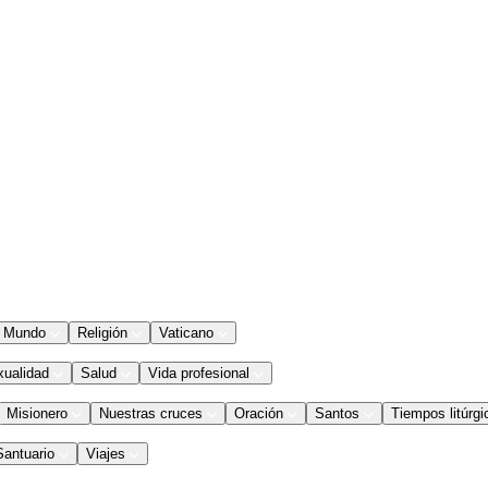
Mundo
Religión
Vaticano
xualidad
Salud
Vida profesional
Misionero
Nuestras cruces
Oración
Santos
Tiempos litúrgi
Santuario
Viajes