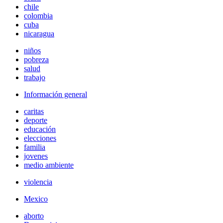
chile
colombia
cuba
nicaragua
niños
pobreza
salud
trabajo
Información general
caritas
deporte
educación
elecciones
familia
jovenes
medio ambiente
violencia
Mexico
aborto