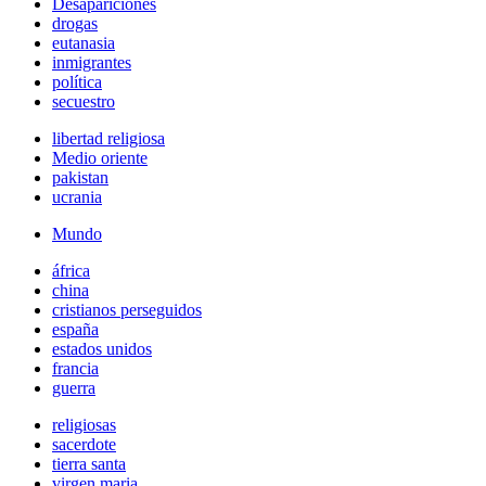
Desapariciones
drogas
eutanasia
inmigrantes
política
secuestro
libertad religiosa
Medio oriente
pakistan
ucrania
Mundo
áfrica
china
cristianos perseguidos
españa
estados unidos
francia
guerra
religiosas
sacerdote
tierra santa
virgen maria