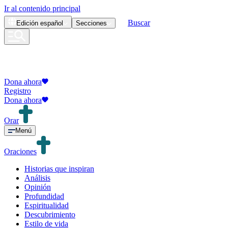
Ir al contenido principal
Buscar
Edición
español
Secciones
Dona ahora
Registro
Dona ahora
Orar
Menú
Oraciones
Historias que inspiran
Análisis
Opinión
Profundidad
Espiritualidad
Descubrimiento
Estilo de vida