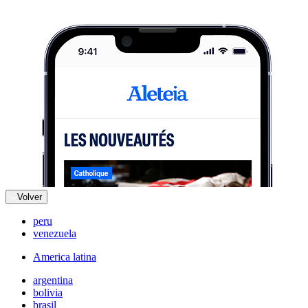
Volver
peru
venezuela
America latina
argentina
bolivia
brasil