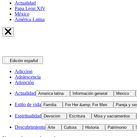
Actualidad
Papa Leon XIV
México
América Latina
Edición
español
Adiccion
Adolescencia
Adopción
Actualidad
America latina
Información general
Mexico
Estilo de vida
Familia
For Her &amp; For Men
Pareja y se
Espiritualidad
Devocion
Escritura
Misa y sacramentos
Descubrimiento
Arte
Cultura
Historia
Patrimonio