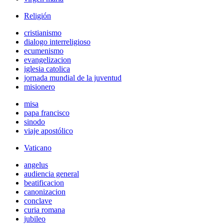
Religión
cristianismo
dialogo interreligioso
ecumenismo
evangelizacion
iglesia catolica
jornada mundial de la juventud
misionero
misa
papa francisco
sinodo
viaje apostólico
Vaticano
angelus
audiencia general
beatificacion
canonizacion
conclave
curia romana
jubileo