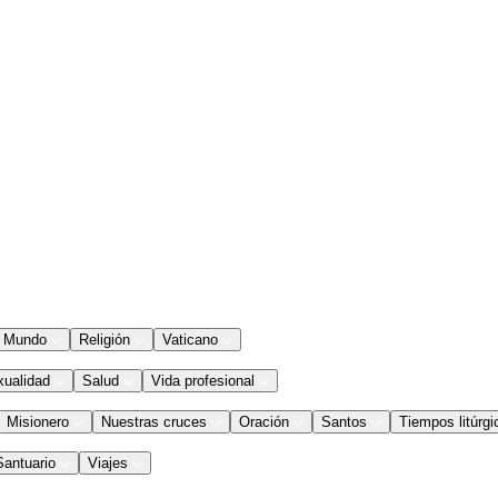
Mundo
Religión
Vaticano
xualidad
Salud
Vida profesional
Misionero
Nuestras cruces
Oración
Santos
Tiempos litúrgi
Santuario
Viajes