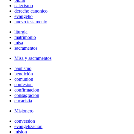
biblia
catecismo
derecho canonico
evangelio
nuevo testamento
liturgia
matrimonio
misa
sacramentos
Misa y sacramentos
bautismo
bendición
comunion
confesion
confirmacion
consagracion
eucaristia
Misionero
conversion
evangelizacion
mision