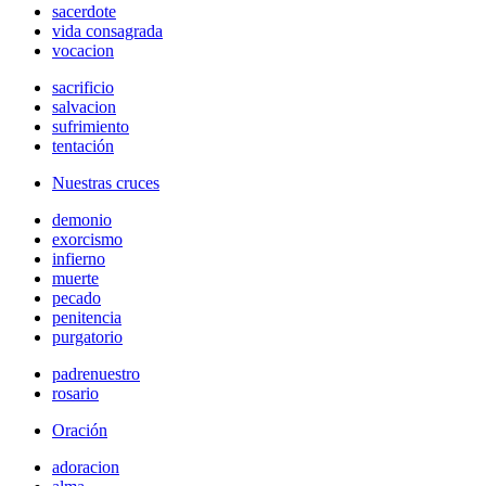
sacerdote
vida consagrada
vocacion
sacrificio
salvacion
sufrimiento
tentación
Nuestras cruces
demonio
exorcismo
infierno
muerte
pecado
penitencia
purgatorio
padrenuestro
rosario
Oración
adoracion