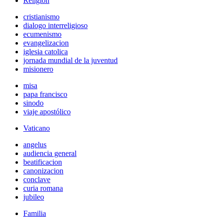
Religión
cristianismo
dialogo interreligioso
ecumenismo
evangelizacion
iglesia catolica
jornada mundial de la juventud
misionero
misa
papa francisco
sinodo
viaje apostólico
Vaticano
angelus
audiencia general
beatificacion
canonizacion
conclave
curia romana
jubileo
Familia