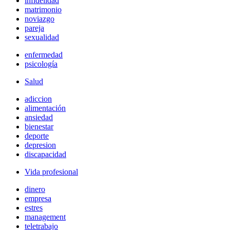
infidelidad
matrimonio
noviazgo
pareja
sexualidad
enfermedad
psicología
Salud
adiccion
alimentación
ansiedad
bienestar
deporte
depresion
discapacidad
Vida profesional
dinero
empresa
estres
management
teletrabajo