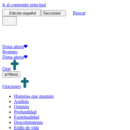
Ir al contenido principal
Buscar
Edición
español
Secciones
Dona ahora
Registro
Dona ahora
Orar
Menú
Oraciones
Historias que inspiran
Análisis
Opinión
Profundidad
Espiritualidad
Descubrimiento
Estilo de vida