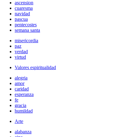
ascension
cuaresma
navidad
pascua
pentecostes
semana santa
misericordia
paz
verdad
virtud
Valores espiritualidad
alegria
amor
caridad
esperanza
fe
gracia
humildad
Arte
alabanza