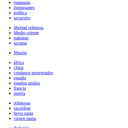
eutanasia
inmigrantes
política
secuestro
libertad religiosa
Medio oriente
pakistan
ucrania
Mundo
áfrica
china
cristianos perseguidos
españa
estados unidos
francia
guerra
religiosas
sacerdote
tierra santa
virgen maria