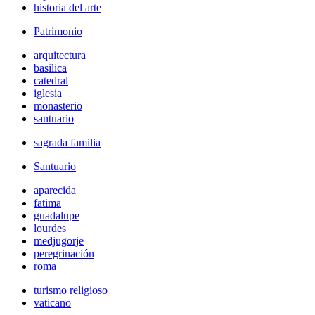
historia del arte
Patrimonio
arquitectura
basilica
catedral
iglesia
monasterio
santuario
sagrada familia
Santuario
aparecida
fatima
guadalupe
lourdes
medjugorje
peregrinación
roma
turismo religioso
vaticano