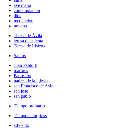
alma
ave maria
contemplación
dios
meditación
novena
Teresa de Ávila
teresa de calcuta
Teresa de Lisieux
Santos
Juan Pablo II
martires
Padre Pío
padres de la iglesia
san Francisco de Asís
san jose
san pablo
Tiempo ordinario
Tiempos litúrgicos
adviento