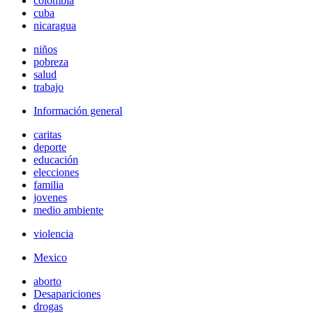
colombia
cuba
nicaragua
niños
pobreza
salud
trabajo
Información general
caritas
deporte
educación
elecciones
familia
jovenes
medio ambiente
violencia
Mexico
aborto
Desapariciones
drogas