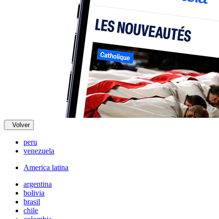
Volver
peru
venezuela
America latina
argentina
bolivia
brasil
chile