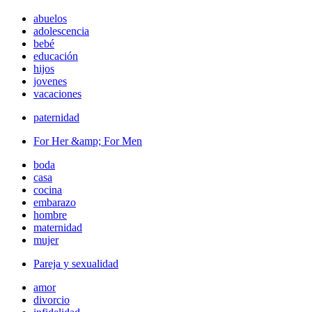
abuelos
adolescencia
bebé
educación
hijos
jovenes
vacaciones
paternidad
For Her &amp; For Men
boda
casa
cocina
embarazo
hombre
maternidad
mujer
Pareja y sexualidad
amor
divorcio