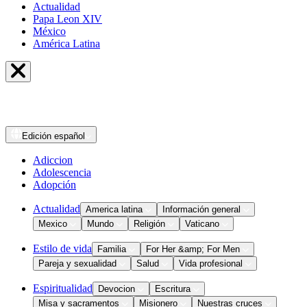
Actualidad
Papa Leon XIV
México
América Latina
Edición
español
Adiccion
Adolescencia
Adopción
Actualidad
America latina
Información general
Mexico
Mundo
Religión
Vaticano
Estilo de vida
Familia
For Her &amp; For Men
Pareja y sexualidad
Salud
Vida profesional
Espiritualidad
Devocion
Escritura
Misa y sacramentos
Misionero
Nuestras cruces