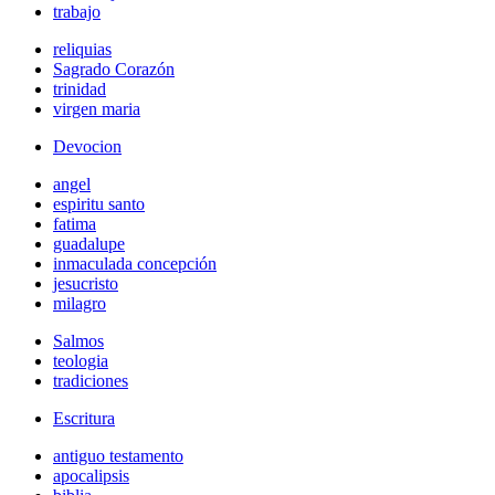
trabajo
reliquias
Sagrado Corazón
trinidad
virgen maria
Devocion
angel
espiritu santo
fatima
guadalupe
inmaculada concepción
jesucristo
milagro
Salmos
teologia
tradiciones
Escritura
antiguo testamento
apocalipsis