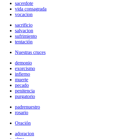
sacerdote
vida consagrada
vocacion
sacrificio
salvacion
sufrimiento
tentación
Nuestras cruces
demonio
exorcismo
infierno
muerte
pecado
penitencia
purgatorio
padrenuestro
rosario
Oración
adoracion