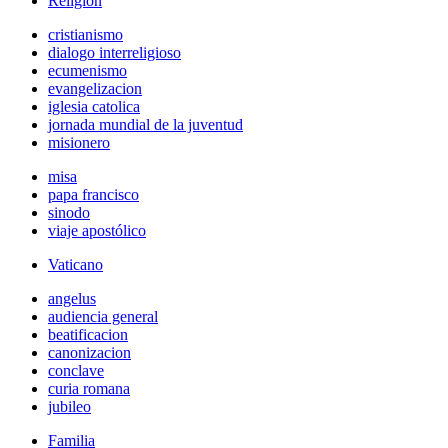
Religión
cristianismo
dialogo interreligioso
ecumenismo
evangelizacion
iglesia catolica
jornada mundial de la juventud
misionero
misa
papa francisco
sinodo
viaje apostólico
Vaticano
angelus
audiencia general
beatificacion
canonizacion
conclave
curia romana
jubileo
Familia