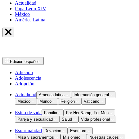
Actualidad
Papa Leon XIV
México
América Latina
Edición
español
Adiccion
Adolescencia
Adopción
Actualidad
America latina
Información general
Mexico
Mundo
Religión
Vaticano
Estilo de vida
Familia
For Her &amp; For Men
Pareja y sexualidad
Salud
Vida profesional
Espiritualidad
Devocion
Escritura
Misa y sacramentos
Misionero
Nuestras cruces