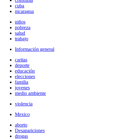
colombia
cuba
nicaragua
niños
pobreza
salud
trabajo
Información general
caritas
deporte
educación
elecciones
familia
jovenes
medio ambiente
violencia
Mexico
aborto
Desapariciones
drogas