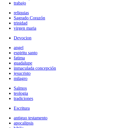
trabajo
reliquias
Sagrado Corazón
trinidad
virgen maria
Devocion
angel
espiritu santo
fatima
guadalupe
inmaculada concepción
jesucristo
milagro
Salmos
teologia
tradiciones
Escritura
antiguo testamento
apocalipsis