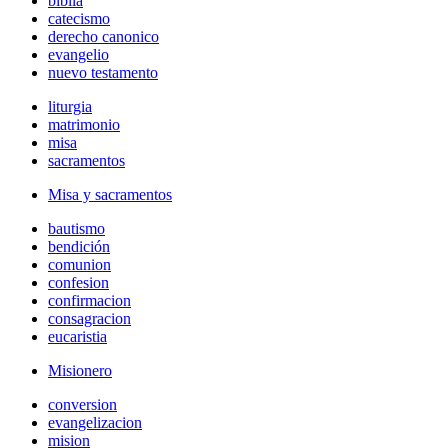
biblia
catecismo
derecho canonico
evangelio
nuevo testamento
liturgia
matrimonio
misa
sacramentos
Misa y sacramentos
bautismo
bendición
comunion
confesion
confirmacion
consagracion
eucaristia
Misionero
conversion
evangelizacion
mision