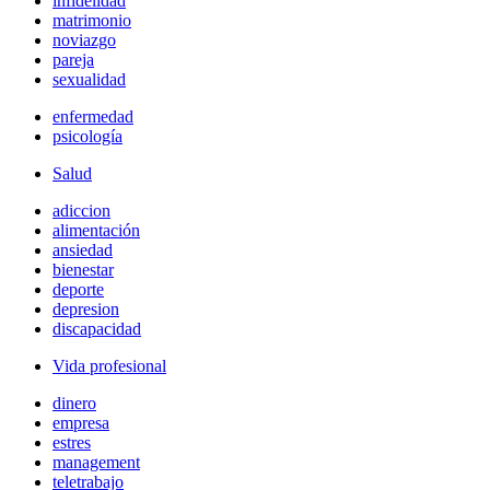
infidelidad
matrimonio
noviazgo
pareja
sexualidad
enfermedad
psicología
Salud
adiccion
alimentación
ansiedad
bienestar
deporte
depresion
discapacidad
Vida profesional
dinero
empresa
estres
management
teletrabajo