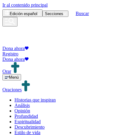
Ir al contenido principal
Buscar
Edición
español
Secciones
Dona ahora
Registro
Dona ahora
Orar
Menú
Oraciones
Historias que inspiran
Análisis
Opinión
Profundidad
Espiritualidad
Descubrimiento
Estilo de vida