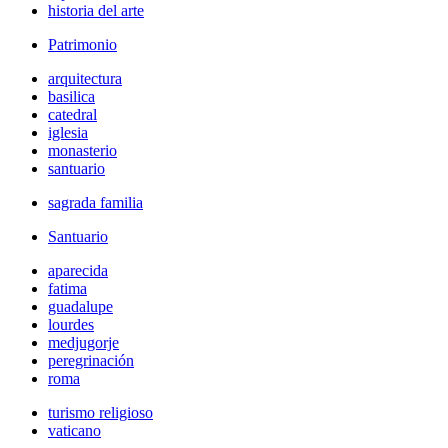
historia del arte
Patrimonio
arquitectura
basilica
catedral
iglesia
monasterio
santuario
sagrada familia
Santuario
aparecida
fatima
guadalupe
lourdes
medjugorje
peregrinación
roma
turismo religioso
vaticano