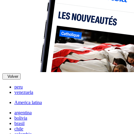
Volver
peru
venezuela
America latina
argentina
bolivia
brasil
chile