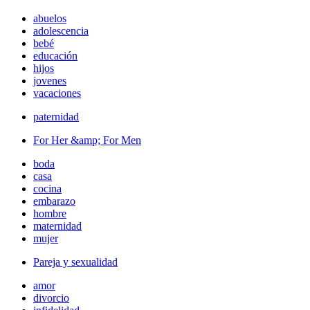
abuelos
adolescencia
bebé
educación
hijos
jovenes
vacaciones
paternidad
For Her &amp; For Men
boda
casa
cocina
embarazo
hombre
maternidad
mujer
Pareja y sexualidad
amor
divorcio