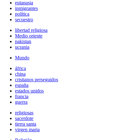
eutanasia
inmigrantes
política
secuestro
libertad religiosa
Medio oriente
pakistan
ucrania
Mundo
áfrica
china
cristianos perseguidos
españa
estados unidos
francia
guerra
religiosas
sacerdote
tierra santa
virgen maria