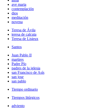
alma
ave maria
contemplación
dios
meditación
novena
Teresa de Ávila
teresa de calcuta
Teresa de Lisieux
Santos
Juan Pablo II
martires
Padre Pío
padres de la iglesia
san Francisco de Asís
san jose
san pablo
Tiempo ordinario
Tiempos litúrgicos
adviento