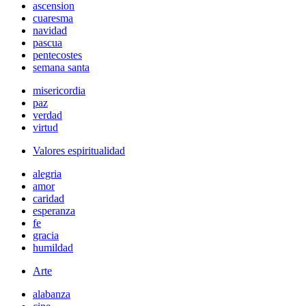
ascension
cuaresma
navidad
pascua
pentecostes
semana santa
misericordia
paz
verdad
virtud
Valores espiritualidad
alegria
amor
caridad
esperanza
fe
gracia
humildad
Arte
alabanza