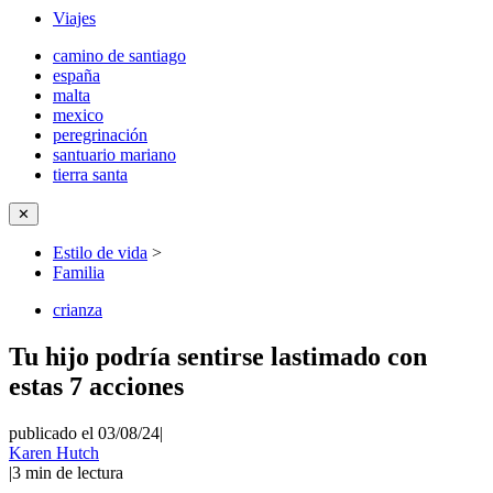
Viajes
camino de santiago
españa
malta
mexico
peregrinación
santuario mariano
tierra santa
✕
Estilo de vida
>
Familia
crianza
Tu hijo podría sentirse lastimado con
estas 7 acciones
publicado el 03/08/24
|
Karen Hutch
|
3
min de lectura