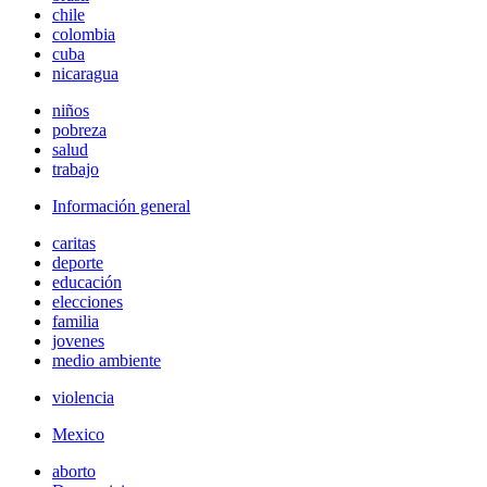
chile
colombia
cuba
nicaragua
niños
pobreza
salud
trabajo
Información general
caritas
deporte
educación
elecciones
familia
jovenes
medio ambiente
violencia
Mexico
aborto