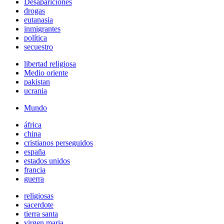
Desapariciones
drogas
eutanasia
inmigrantes
política
secuestro
libertad religiosa
Medio oriente
pakistan
ucrania
Mundo
áfrica
china
cristianos perseguidos
españa
estados unidos
francia
guerra
religiosas
sacerdote
tierra santa
virgen maria