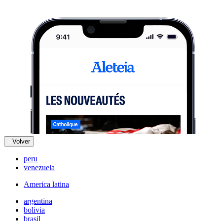
Volver
peru
venezuela
America latina
argentina
bolivia
brasil