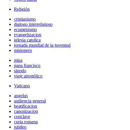
Religión
cristianismo
dialogo interreligioso
ecumenismo
evangelizacion
iglesia catolica
jornada mundial de la juventud
misionero
misa
papa francisco
sinodo
viaje apostólico
Vaticano
angelus
audiencia general
beatificacion
canonizacion
conclave
curia romana
jubileo