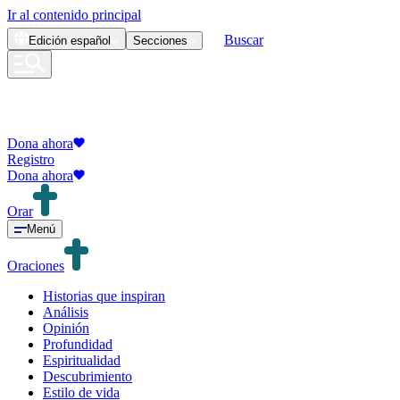
Ir al contenido principal
Buscar
Edición
español
Secciones
Dona ahora
Registro
Dona ahora
Orar
Menú
Oraciones
Historias que inspiran
Análisis
Opinión
Profundidad
Espiritualidad
Descubrimiento
Estilo de vida