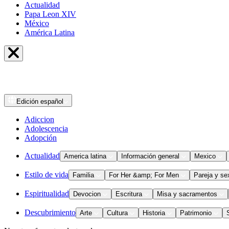
Actualidad
Papa Leon XIV
México
América Latina
Edición
español
Adiccion
Adolescencia
Adopción
Actualidad
America latina
Información general
Mexico
Estilo de vida
Familia
For Her &amp; For Men
Pareja y se
Espiritualidad
Devocion
Escritura
Misa y sacramentos
Descubrimiento
Arte
Cultura
Historia
Patrimonio