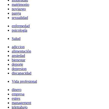
infidelidad
matrimonio
noviazgo
pareja
sexualidad
enfermedad
psicología
Salud
adiccion
alimentación
ansiedad
bienestar
deporte
depresion
discapacidad
Vida profesional
dinero
empresa
estres
management
teletrabajo