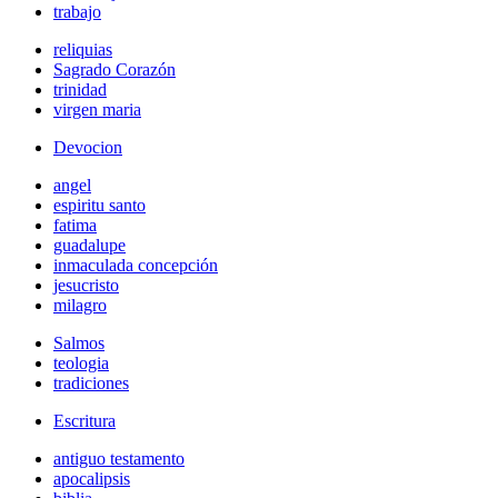
trabajo
reliquias
Sagrado Corazón
trinidad
virgen maria
Devocion
angel
espiritu santo
fatima
guadalupe
inmaculada concepción
jesucristo
milagro
Salmos
teologia
tradiciones
Escritura
antiguo testamento
apocalipsis