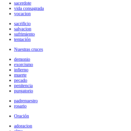
sacerdote
vida consagrada
vocacion
sacrificio
salvacion
sufrimiento
tentación
Nuestras cruces
demonio
exorcismo
infierno
muerte
pecado
penitencia
purgatorio
padrenuestro
rosario
Oración
adoracion