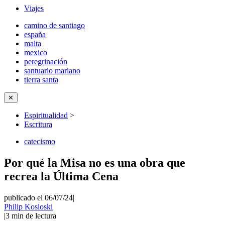
Viajes
camino de santiago
españa
malta
mexico
peregrinación
santuario mariano
tierra santa
✕
Espiritualidad
>
Escritura
catecismo
Por qué la Misa no es una obra que
recrea la Última Cena
publicado el 06/07/24
|
Philip Kosloski
|
3
min de lectura