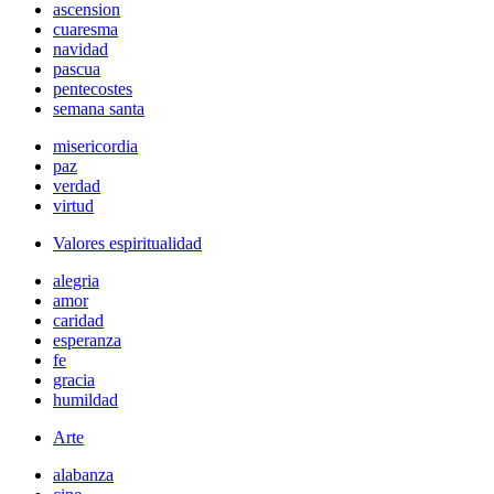
ascension
cuaresma
navidad
pascua
pentecostes
semana santa
misericordia
paz
verdad
virtud
Valores espiritualidad
alegria
amor
caridad
esperanza
fe
gracia
humildad
Arte
alabanza