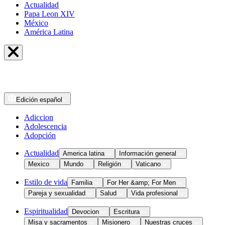
Actualidad
Papa Leon XIV
México
América Latina
Edición
español
Adiccion
Adolescencia
Adopción
Actualidad
America latina
Información general
Mexico
Mundo
Religión
Vaticano
Estilo de vida
Familia
For Her &amp; For Men
Pareja y sexualidad
Salud
Vida profesional
Espiritualidad
Devocion
Escritura
Misa y sacramentos
Misionero
Nuestras cruces