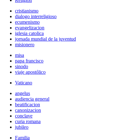
Religión
cristianismo
dialogo interreligioso
ecumenismo
evangelizacion
iglesia catolica
jornada mundial de la juventud
misionero
misa
papa francisco
sinodo
viaje apostólico
Vaticano
angelus
audiencia general
beatificacion
canonizacion
conclave
curia romana
jubileo
Familia