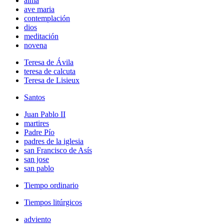
alma
ave maria
contemplación
dios
meditación
novena
Teresa de Ávila
teresa de calcuta
Teresa de Lisieux
Santos
Juan Pablo II
martires
Padre Pío
padres de la iglesia
san Francisco de Asís
san jose
san pablo
Tiempo ordinario
Tiempos litúrgicos
adviento