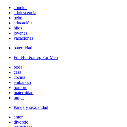
abuelos
adolescencia
bebé
educación
hijos
jovenes
vacaciones
paternidad
For Her &amp; For Men
boda
casa
cocina
embarazo
hombre
maternidad
mujer
Pareja y sexualidad
amor
divorcio