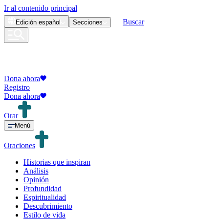
Ir al contenido principal
Buscar
Edición
español
Secciones
Dona ahora
Registro
Dona ahora
Orar
Menú
Oraciones
Historias que inspiran
Análisis
Opinión
Profundidad
Espiritualidad
Descubrimiento
Estilo de vida