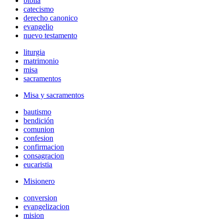
biblia
catecismo
derecho canonico
evangelio
nuevo testamento
liturgia
matrimonio
misa
sacramentos
Misa y sacramentos
bautismo
bendición
comunion
confesion
confirmacion
consagracion
eucaristia
Misionero
conversion
evangelizacion
mision