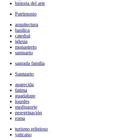
historia del arte
Patrimonio
arquitectura
basilica
catedral
iglesia
monasterio
santuario
sagrada familia
Santuario
aparecida
fatima
guadalupe
lourdes
medjugorje
peregrinación
roma
turismo religioso
vaticano