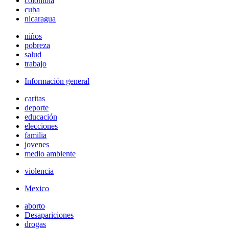
colombia
cuba
nicaragua
niños
pobreza
salud
trabajo
Información general
caritas
deporte
educación
elecciones
familia
jovenes
medio ambiente
violencia
Mexico
aborto
Desapariciones
drogas