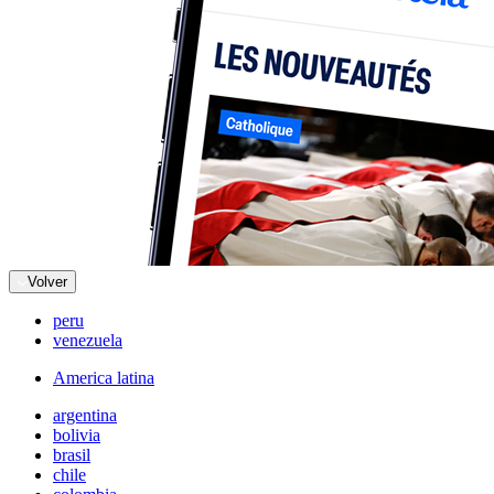
Volver
peru
venezuela
America latina
argentina
bolivia
brasil
chile