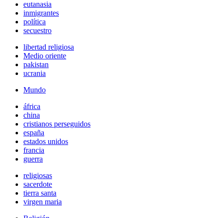
eutanasia
inmigrantes
política
secuestro
libertad religiosa
Medio oriente
pakistan
ucrania
Mundo
áfrica
china
cristianos perseguidos
españa
estados unidos
francia
guerra
religiosas
sacerdote
tierra santa
virgen maria