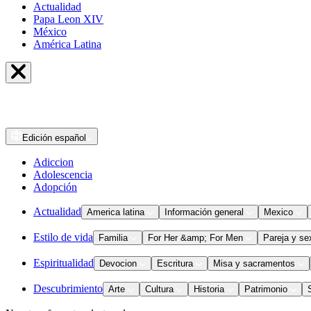
Actualidad
Papa Leon XIV
México
América Latina
Edición
español
Adiccion
Adolescencia
Adopción
Actualidad
America latina
Información general
Mexico
Estilo de vida
Familia
For Her &amp; For Men
Pareja y se
Espiritualidad
Devocion
Escritura
Misa y sacramentos
Descubrimiento
Arte
Cultura
Historia
Patrimonio