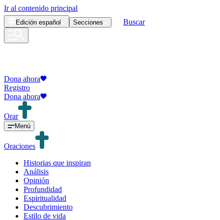
Ir al contenido principal
Buscar
Edición
español
Secciones
Dona ahora
Registro
Dona ahora
Orar
Menú
Oraciones
Historias que inspiran
Análisis
Opinión
Profundidad
Espiritualidad
Descubrimiento
Estilo de vida