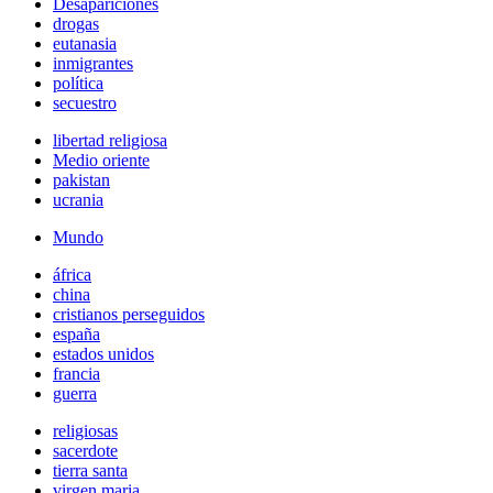
Desapariciones
drogas
eutanasia
inmigrantes
política
secuestro
libertad religiosa
Medio oriente
pakistan
ucrania
Mundo
áfrica
china
cristianos perseguidos
españa
estados unidos
francia
guerra
religiosas
sacerdote
tierra santa
virgen maria