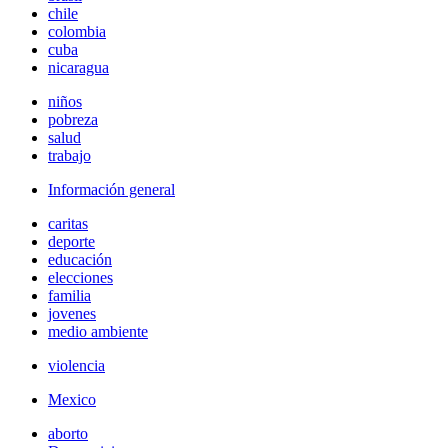
chile
colombia
cuba
nicaragua
niños
pobreza
salud
trabajo
Información general
caritas
deporte
educación
elecciones
familia
jovenes
medio ambiente
violencia
Mexico
aborto