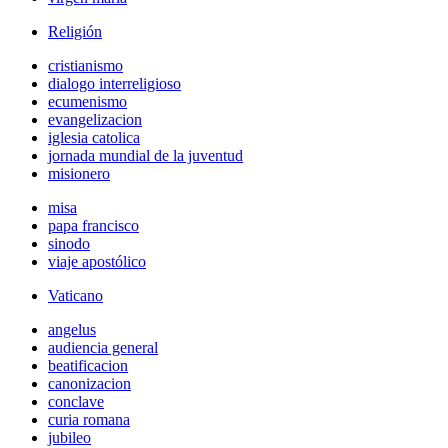
Religión
cristianismo
dialogo interreligioso
ecumenismo
evangelizacion
iglesia catolica
jornada mundial de la juventud
misionero
misa
papa francisco
sinodo
viaje apostólico
Vaticano
angelus
audiencia general
beatificacion
canonizacion
conclave
curia romana
jubileo