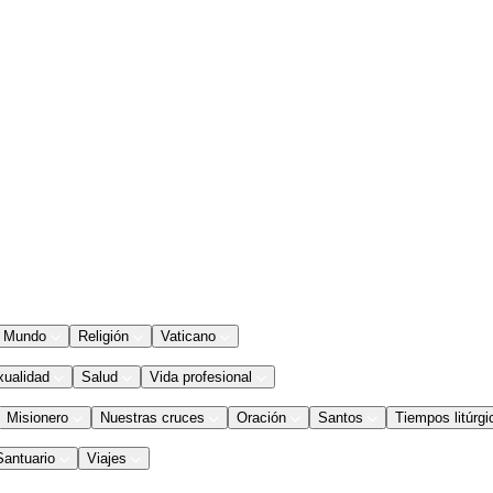
Mundo
Religión
Vaticano
xualidad
Salud
Vida profesional
Misionero
Nuestras cruces
Oración
Santos
Tiempos litúrgi
Santuario
Viajes