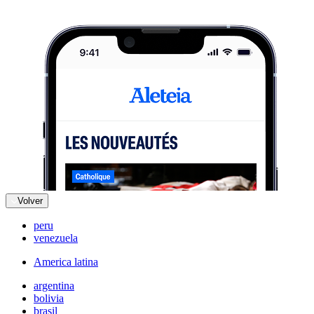
Volver
peru
venezuela
America latina
argentina
bolivia
brasil