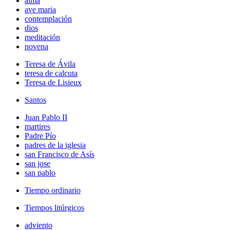
alma
ave maria
contemplación
dios
meditación
novena
Teresa de Ávila
teresa de calcuta
Teresa de Lisieux
Santos
Juan Pablo II
martires
Padre Pío
padres de la iglesia
san Francisco de Asís
san jose
san pablo
Tiempo ordinario
Tiempos litúrgicos
adviento