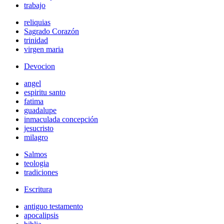
trabajo
reliquias
Sagrado Corazón
trinidad
virgen maria
Devocion
angel
espiritu santo
fatima
guadalupe
inmaculada concepción
jesucristo
milagro
Salmos
teologia
tradiciones
Escritura
antiguo testamento
apocalipsis