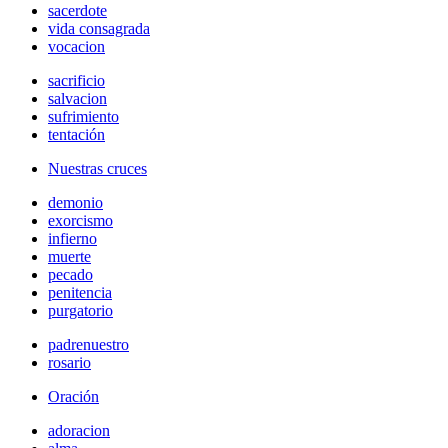
sacerdote
vida consagrada
vocacion
sacrificio
salvacion
sufrimiento
tentación
Nuestras cruces
demonio
exorcismo
infierno
muerte
pecado
penitencia
purgatorio
padrenuestro
rosario
Oración
adoracion