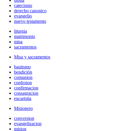
biblia
catecismo
derecho canonico
evangelio
nuevo testamento
liturgia
matrimonio
misa
sacramentos
Misa y sacramentos
bautismo
bendición
comunion
confesion
confirmacion
consagracion
eucaristia
Misionero
conversion
evangelizacion
mision