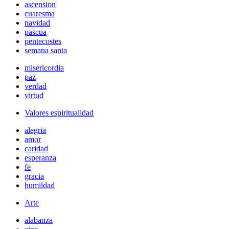
ascension
cuaresma
navidad
pascua
pentecostes
semana santa
misericordia
paz
verdad
virtud
Valores espiritualidad
alegria
amor
caridad
esperanza
fe
gracia
humildad
Arte
alabanza