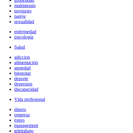
infidelidad
matrimonio
noviazgo
pareja
sexualidad
enfermedad
psicología
Salud
adiccion
alimentación
ansiedad
bienestar
deporte
depresion
discapacidad
Vida profesional
dinero
empresa
estres
management
teletrabajo