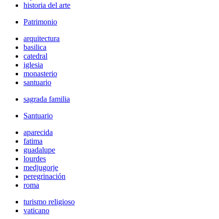
historia del arte
Patrimonio
arquitectura
basilica
catedral
iglesia
monasterio
santuario
sagrada familia
Santuario
aparecida
fatima
guadalupe
lourdes
medjugorje
peregrinación
roma
turismo religioso
vaticano