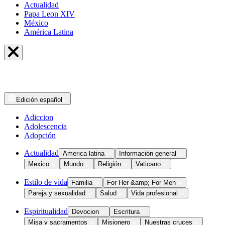
Actualidad
Papa Leon XIV
México
América Latina
Edición
español
Adiccion
Adolescencia
Adopción
Actualidad
America latina
Información general
Mexico
Mundo
Religión
Vaticano
Estilo de vida
Familia
For Her &amp; For Men
Pareja y sexualidad
Salud
Vida profesional
Espiritualidad
Devocion
Escritura
Misa y sacramentos
Misionero
Nuestras cruces