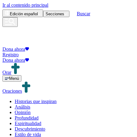
Ir al contenido principal
Buscar
Edición
español
Secciones
Dona ahora
Registro
Dona ahora
Orar
Menú
Oraciones
Historias que inspiran
Análisis
Opinión
Profundidad
Espiritualidad
Descubrimiento
Estilo de vida