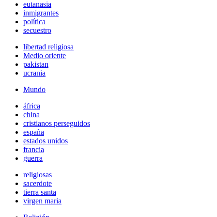
eutanasia
inmigrantes
política
secuestro
libertad religiosa
Medio oriente
pakistan
ucrania
Mundo
áfrica
china
cristianos perseguidos
españa
estados unidos
francia
guerra
religiosas
sacerdote
tierra santa
virgen maria