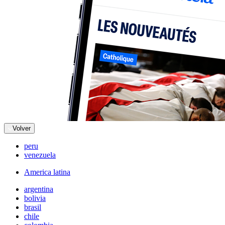
Volver
peru
venezuela
America latina
argentina
bolivia
brasil
chile