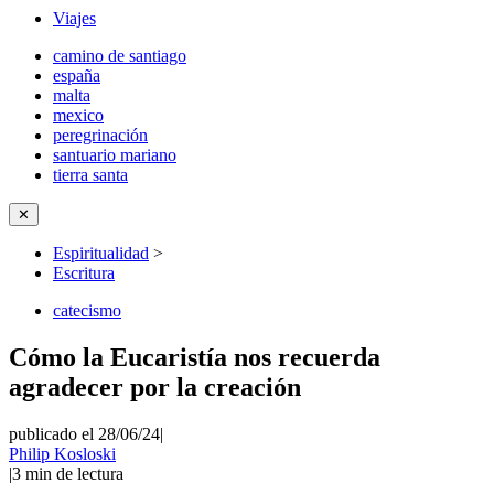
Viajes
camino de santiago
españa
malta
mexico
peregrinación
santuario mariano
tierra santa
✕
Espiritualidad
>
Escritura
catecismo
Cómo la Eucaristía nos recuerda
agradecer por la creación
publicado el 28/06/24
|
Philip Kosloski
|
3
min de lectura