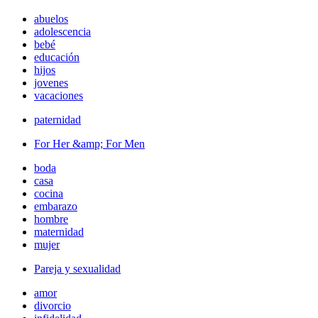
abuelos
adolescencia
bebé
educación
hijos
jovenes
vacaciones
paternidad
For Her &amp; For Men
boda
casa
cocina
embarazo
hombre
maternidad
mujer
Pareja y sexualidad
amor
divorcio