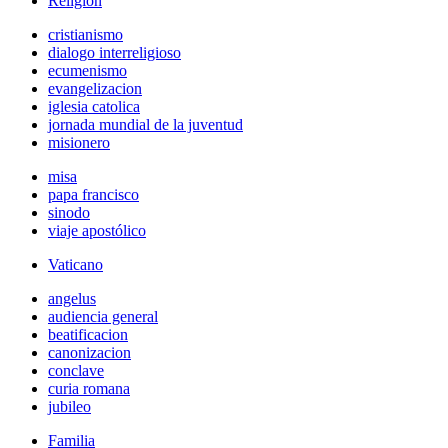
Religión
cristianismo
dialogo interreligioso
ecumenismo
evangelizacion
iglesia catolica
jornada mundial de la juventud
misionero
misa
papa francisco
sinodo
viaje apostólico
Vaticano
angelus
audiencia general
beatificacion
canonizacion
conclave
curia romana
jubileo
Familia