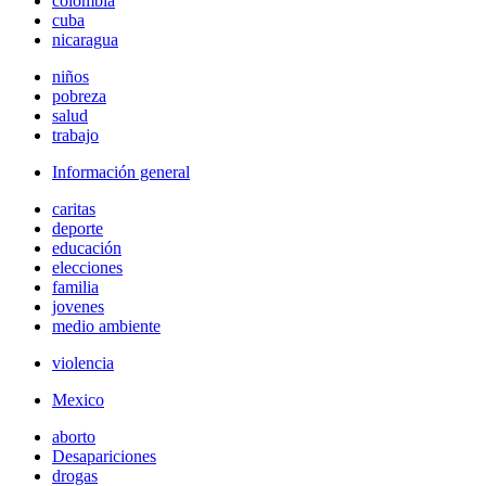
colombia
cuba
nicaragua
niños
pobreza
salud
trabajo
Información general
caritas
deporte
educación
elecciones
familia
jovenes
medio ambiente
violencia
Mexico
aborto
Desapariciones
drogas