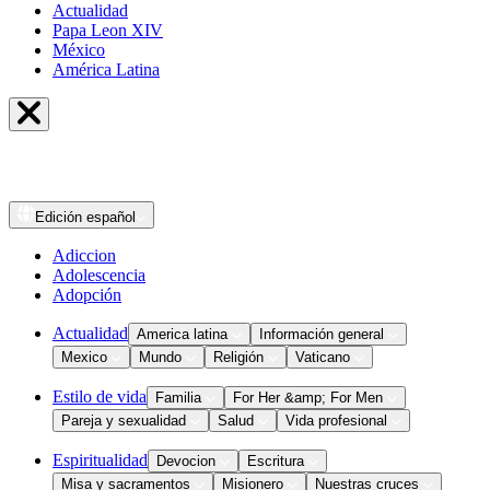
Actualidad
Papa Leon XIV
México
América Latina
Edición
español
Adiccion
Adolescencia
Adopción
Actualidad
America latina
Información general
Mexico
Mundo
Religión
Vaticano
Estilo de vida
Familia
For Her &amp; For Men
Pareja y sexualidad
Salud
Vida profesional
Espiritualidad
Devocion
Escritura
Misa y sacramentos
Misionero
Nuestras cruces