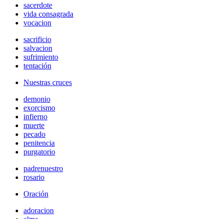
sacerdote
vida consagrada
vocacion
sacrificio
salvacion
sufrimiento
tentación
Nuestras cruces
demonio
exorcismo
infierno
muerte
pecado
penitencia
purgatorio
padrenuestro
rosario
Oración
adoracion