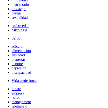
infidelidad
matrimonio
noviazgo
pareja
sexualidad
enfermedad
psicología
Salud
adiccion
alimentación
ansiedad
bienestar
deporte
depresion
discapacidad
Vida profesional
dinero
empresa
estres
management
teletrabajo