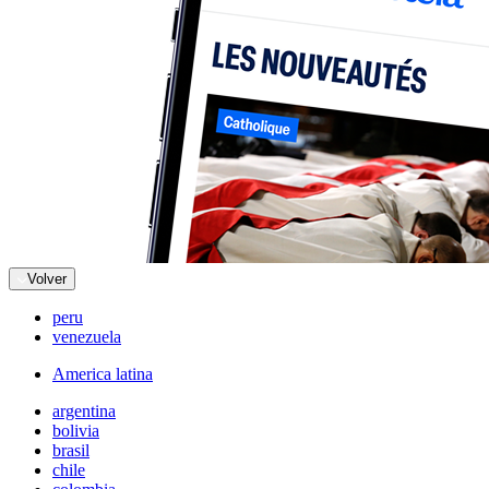
Volver
peru
venezuela
America latina
argentina
bolivia
brasil
chile