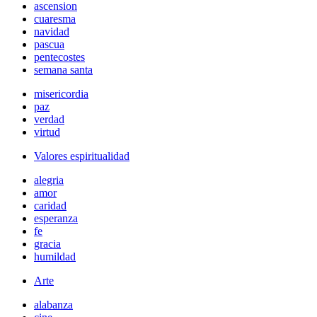
ascension
cuaresma
navidad
pascua
pentecostes
semana santa
misericordia
paz
verdad
virtud
Valores espiritualidad
alegria
amor
caridad
esperanza
fe
gracia
humildad
Arte
alabanza