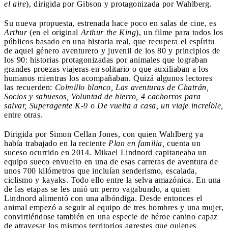
el aire
), dirigida por Gibson y protagonizada por Wahlberg.
Su nueva propuesta, estrenada hace poco en salas de cine, es
Arthur
(en el original
Arthur the King
), un filme para todos los
públicos basado en una historia real, que recupera el espíritu
de aquel género aventurero y juvenil de los 80 y principios de
los 90: historias protagonizadas por animales que lograban
grandes proezas viajeras en solitario o que auxiliaban a los
humanos mientras los acompañaban. Quizá algunos lectores
las recuerden:
Colmillo blanco, Las aventuras de Chatrán,
Socios y sabuesos, Voluntad de hierro, 4 cachorros para
salvar, Superagente K-9
o
De vuelta a casa, un viaje increíble,
entre otras.
Dirigida por Simon Cellan Jones, con quien Wahlberg ya
había trabajado en la reciente
Plan en familia,
cuenta un
suceso ocurrido en 2014. Mikael Lindnord capitaneaba un
equipo sueco envuelto en una de esas carreras de aventura de
unos 700 kilómetros que incluían senderismo, escalada,
ciclismo y kayaks. Todo ello entre la selva amazónica. En una
de las etapas se les unió un perro vagabundo, a quien
Lindnord alimentó con una albóndiga. Desde entonces el
animal empezó a seguir al equipo de tres hombres y una mujer,
convirtiéndose también en una especie de héroe canino capaz
de atravesar los mismos territorios agrestes que quienes