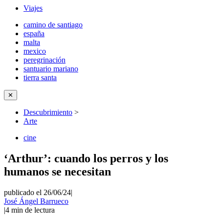
Viajes
camino de santiago
españa
malta
mexico
peregrinación
santuario mariano
tierra santa
✕
Descubrimiento
>
Arte
cine
‘Arthur’: cuando los perros y los
humanos se necesitan
publicado el 26/06/24
|
José Ángel Barrueco
|
4
min de lectura