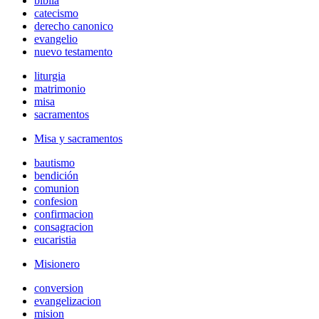
biblia
catecismo
derecho canonico
evangelio
nuevo testamento
liturgia
matrimonio
misa
sacramentos
Misa y sacramentos
bautismo
bendición
comunion
confesion
confirmacion
consagracion
eucaristia
Misionero
conversion
evangelizacion
mision