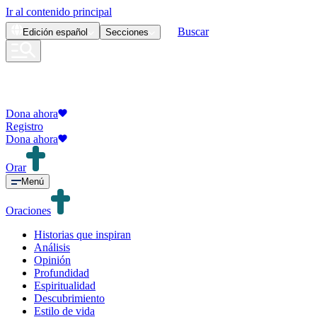
Ir al contenido principal
Buscar
Edición
español
Secciones
Dona ahora
Registro
Dona ahora
Orar
Menú
Oraciones
Historias que inspiran
Análisis
Opinión
Profundidad
Espiritualidad
Descubrimiento
Estilo de vida