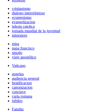
Religión
cristianismo
dialogo interreligioso
ecumenismo
evangelizacion
iglesia catolica
jornada mundial de la juventud
misionero
misa
papa francisco
sinodo
viaje apostólico
Vaticano
angelus
audiencia general
beatificacion
canonizacion
conclave
curia romana
jubileo
Familia