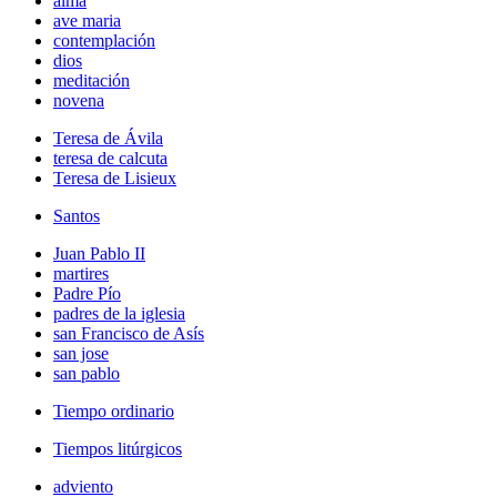
alma
ave maria
contemplación
dios
meditación
novena
Teresa de Ávila
teresa de calcuta
Teresa de Lisieux
Santos
Juan Pablo II
martires
Padre Pío
padres de la iglesia
san Francisco de Asís
san jose
san pablo
Tiempo ordinario
Tiempos litúrgicos
adviento