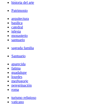
historia del arte
Patrimonio
arquitectura
basilica
catedral
iglesia
monasterio
santuario
sagrada familia
Santuario
aparecida
fatima
guadalupe
lourdes
medjugorje
peregrinación
roma
turismo religioso
vaticano