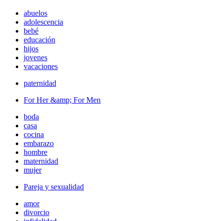
abuelos
adolescencia
bebé
educación
hijos
jovenes
vacaciones
paternidad
For Her &amp; For Men
boda
casa
cocina
embarazo
hombre
maternidad
mujer
Pareja y sexualidad
amor
divorcio