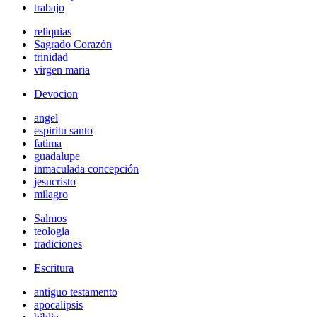
trabajo
reliquias
Sagrado Corazón
trinidad
virgen maria
Devocion
angel
espiritu santo
fatima
guadalupe
inmaculada concepción
jesucristo
milagro
Salmos
teologia
tradiciones
Escritura
antiguo testamento
apocalipsis