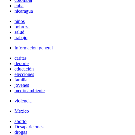
colombia
cuba
nicaragua
niños
pobreza
salud
trabajo
Información general
caritas
deporte
educación
elecciones
familia
jovenes
medio ambiente
violencia
Mexico
aborto
Desapariciones
drogas