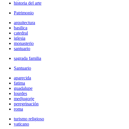
historia del arte
Patrimonio
arquitectura
basilica
catedral
iglesia
monasterio
santuario
sagrada familia
Santuario
aparecida
fatima
guadalupe
lourdes
medjugorje
peregrinación
roma
turismo religioso
vaticano