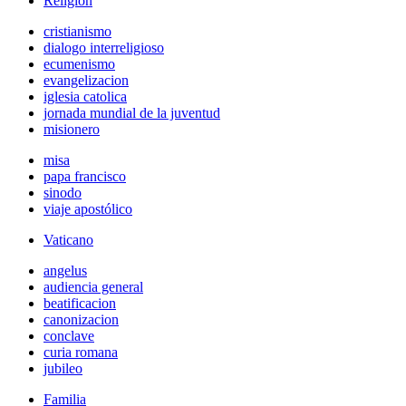
Religión
cristianismo
dialogo interreligioso
ecumenismo
evangelizacion
iglesia catolica
jornada mundial de la juventud
misionero
misa
papa francisco
sinodo
viaje apostólico
Vaticano
angelus
audiencia general
beatificacion
canonizacion
conclave
curia romana
jubileo
Familia