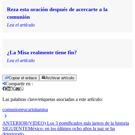
Reza esta oración después de acercarte a la
comunión
Lea el artículo
¿La Misa realmente tiene fin?
Lea el artículo
Copiar el enlace
Archivar artículo
Compartir en
:
Las palabras clave/etiquetas asociadas a este artículo:
comunion
eucaristia
misa
ANTERIOR
(VIDEO) Los 3 pontificados más largos de la historia
SIGUIENTE
México: en los últimos ocho años la paz se ha
deteriorado