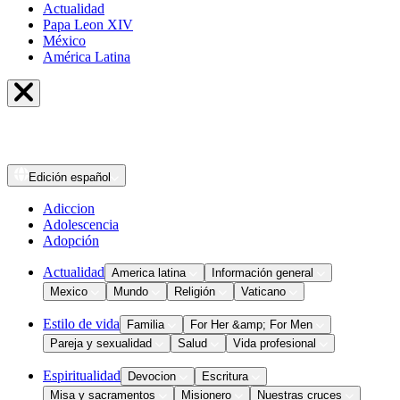
Actualidad
Papa Leon XIV
México
América Latina
Edición
español
Adiccion
Adolescencia
Adopción
Actualidad
America latina
Información general
Mexico
Mundo
Religión
Vaticano
Estilo de vida
Familia
For Her &amp; For Men
Pareja y sexualidad
Salud
Vida profesional
Espiritualidad
Devocion
Escritura
Misa y sacramentos
Misionero
Nuestras cruces