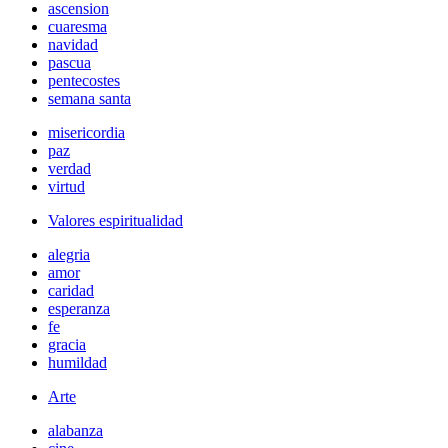
ascension
cuaresma
navidad
pascua
pentecostes
semana santa
misericordia
paz
verdad
virtud
Valores espiritualidad
alegria
amor
caridad
esperanza
fe
gracia
humildad
Arte
alabanza