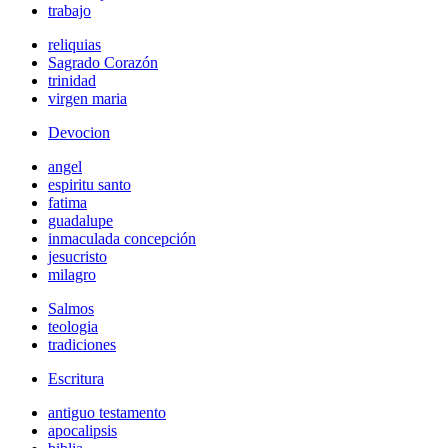
trabajo
reliquias
Sagrado Corazón
trinidad
virgen maria
Devocion
angel
espiritu santo
fatima
guadalupe
inmaculada concepción
jesucristo
milagro
Salmos
teologia
tradiciones
Escritura
antiguo testamento
apocalipsis