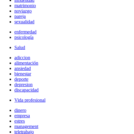
infidelidad
matrimonio
noviazgo
pareja
sexualidad
enfermedad
psicología
Salud
adiccion
alimentación
ansiedad
bienestar
deporte
depresion
discapacidad
Vida profesional
dinero
empresa
estres
management
teletrabajo