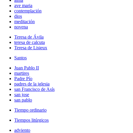
alma
ave maria
contemplación
dios
meditación
novena
Teresa de Ávila
teresa de calcuta
Teresa de Lisieux
Santos
Juan Pablo II
martires
Padre Pío
padres de la iglesia
san Francisco de Asís
san jose
san pablo
Tiempo ordinario
Tiempos litúrgicos
adviento