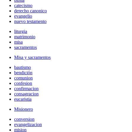
biblia
catecismo
derecho canonico
evangelio
nuevo testamento
liturgia
matrimonio
misa
sacramentos
Misa y sacramentos
bautismo
bendición
comunion
confesion
confirmacion
consagracion
eucaristia
Misionero
conversion
evangelizacion
mision