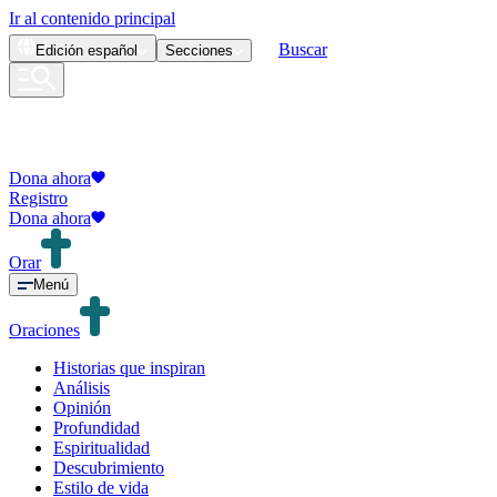
Ir al contenido principal
Buscar
Edición
español
Secciones
Dona ahora
Registro
Dona ahora
Orar
Menú
Oraciones
Historias que inspiran
Análisis
Opinión
Profundidad
Espiritualidad
Descubrimiento
Estilo de vida