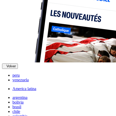
Volver
peru
venezuela
America latina
argentina
bolivia
brasil
chile