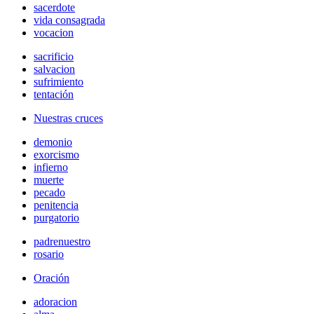
sacerdote
vida consagrada
vocacion
sacrificio
salvacion
sufrimiento
tentación
Nuestras cruces
demonio
exorcismo
infierno
muerte
pecado
penitencia
purgatorio
padrenuestro
rosario
Oración
adoracion