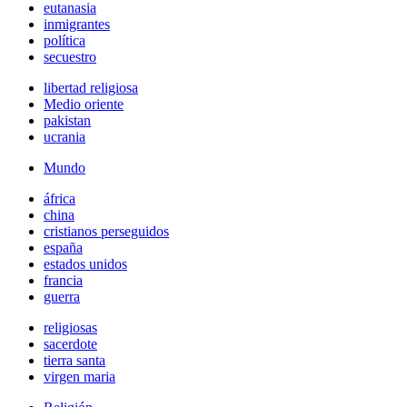
eutanasia
inmigrantes
política
secuestro
libertad religiosa
Medio oriente
pakistan
ucrania
Mundo
áfrica
china
cristianos perseguidos
españa
estados unidos
francia
guerra
religiosas
sacerdote
tierra santa
virgen maria