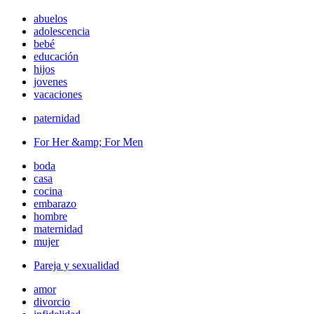
abuelos
adolescencia
bebé
educación
hijos
jovenes
vacaciones
paternidad
For Her &amp; For Men
boda
casa
cocina
embarazo
hombre
maternidad
mujer
Pareja y sexualidad
amor
divorcio