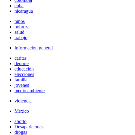
colombia
cuba
nicaragua
niños
pobreza
salud
trabajo
Información general
caritas
deporte
educación
elecciones
familia
jovenes
medio ambiente
violencia
Mexico
aborto
Desapariciones
drogas