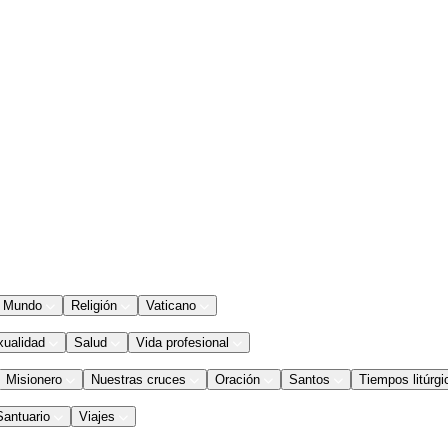
Mundo
Religión
Vaticano
xualidad
Salud
Vida profesional
Misionero
Nuestras cruces
Oración
Santos
Tiempos litúrgi
Santuario
Viajes