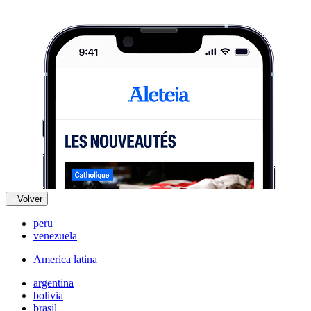
Volver
peru
venezuela
America latina
argentina
bolivia
brasil