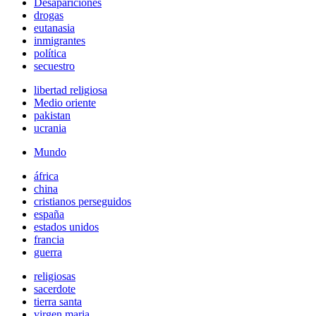
Desapariciones
drogas
eutanasia
inmigrantes
política
secuestro
libertad religiosa
Medio oriente
pakistan
ucrania
Mundo
áfrica
china
cristianos perseguidos
españa
estados unidos
francia
guerra
religiosas
sacerdote
tierra santa
virgen maria