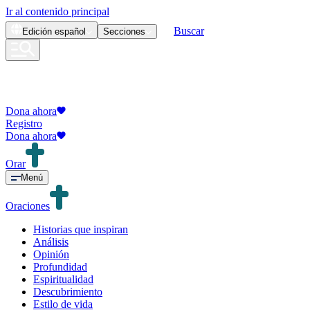
Ir al contenido principal
Buscar
Edición
español
Secciones
Dona ahora
Registro
Dona ahora
Orar
Menú
Oraciones
Historias que inspiran
Análisis
Opinión
Profundidad
Espiritualidad
Descubrimiento
Estilo de vida