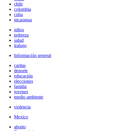
chile
colombia
cuba
nicaragua
niños
pobreza
salud
trabajo
Información general
caritas
deporte
educación
elecciones
familia
jovenes
medio ambiente
violencia
Mexico
aborto