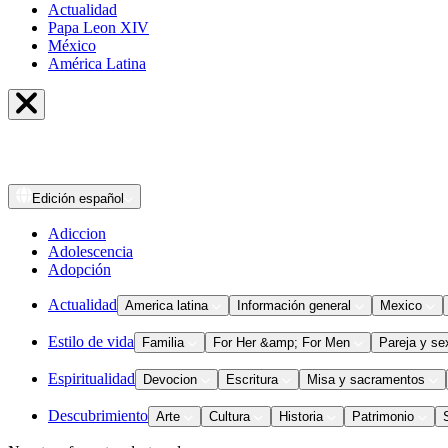
Actualidad
Papa Leon XIV
México
América Latina
Edición
español
Adiccion
Adolescencia
Adopción
Actualidad
America latina
Información general
Mexico
Estilo de vida
Familia
For Her &amp; For Men
Pareja y se
Espiritualidad
Devocion
Escritura
Misa y sacramentos
Descubrimiento
Arte
Cultura
Historia
Patrimonio