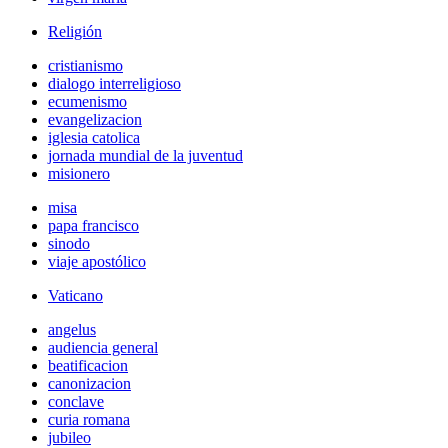
Religión
cristianismo
dialogo interreligioso
ecumenismo
evangelizacion
iglesia catolica
jornada mundial de la juventud
misionero
misa
papa francisco
sinodo
viaje apostólico
Vaticano
angelus
audiencia general
beatificacion
canonizacion
conclave
curia romana
jubileo